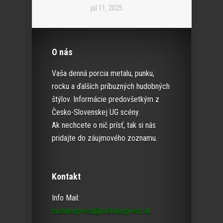
júl 11, 2025
O nás
Vaša denná porcia metalu, punku,
rocku a ďalších príbuzných hudobných
štýlov. Informácie predovšetkým z
Česko-Slovenskej UG scény.
Ak nechcete o nič prísť, tak si nás
pridajte do záujmového zoznamu.
Kontakt
Info Mail:
metalexpress@metalexpress.sk