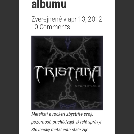
albumu
Zverejnené v apr 13, 2012
|
0 Comments
Metalisti a rockeri zbystrite svoju
pozornosť, prichádzajú skvelé správy!
Slovenský metal ešte stále žije