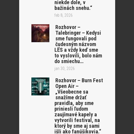
niekde dole, v
bažinách snehu.“
feb 8, 2026
Rozhovor –
Talebringer – Kedysi
sme fungovali pod
čudesným názvom
LËS a vždy keď sme
to vyslovili, bolo nám
do smiechu…
jan 30, 2026
Rozhovor – Burn Fest
Open Air –
„Všeobecne sa
snažíme držať
pravidla, aby sme
priniesli ľudom
zaujímavé kapely a
vytvorili festival, na
ktorý by sme aj sami
išli ako fanúšikovia.“