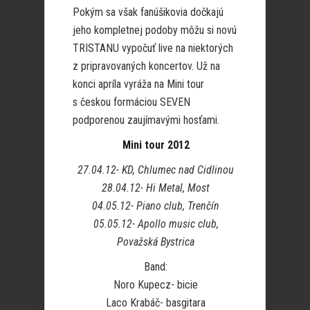
Pokým sa však fanúšikovia dočkajú
jeho kompletnej podoby môžu si novú
TRISTANU vypočuť live na niektorých
z pripravovaných koncertov. Už na
konci apríla vyráža na Mini tour
s českou formáciou SEVEN
podporenou zaujímavými hosťami.
Mini tour 2012
27.04.12- KD, Chlumec nad Cidlinou
28.04.12- Hi Metal, Most
04.05.12- Piano club, Trenčín
05.05.12- Apollo music club,
Považská Bystrica
Band:
Noro Kupecz- bicie
Laco Krabáč- basgitara