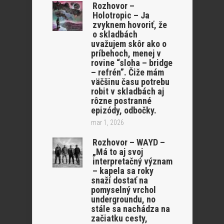
Rozhovor –
Holotropic – Ja
zvyknem hovoriť, že
o skladbách
uvažujem skôr ako o
príbehoch, menej v
rovine “sloha – bridge
– refrén”. Čiže mám
väčšinu času potrebu
robit v skladbách aj
rôzne postranné
epizódy, odbočky.
mar 1, 2026
Rozhovor – WAYD –
„Má to aj svoj
interpretačný význam
– kapela sa roky
snaží dostať na
pomyselný vrchol
undergroundu, no
stále sa nachádza na
začiatku cesty,