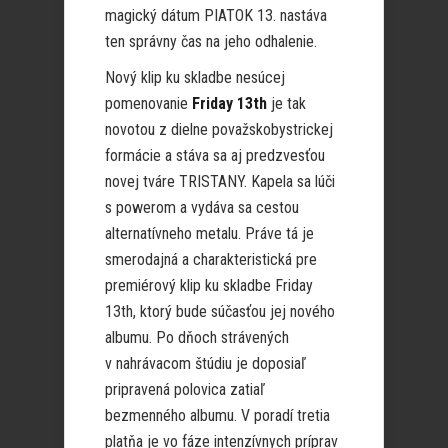
magický dátum PIATOK 13. nastáva
ten správny čas na jeho odhalenie.
Nový klip ku skladbe nesúcej
pomenovanie
Friday 13th
je tak
novotou z dielne považskobystrickej
formácie a stáva sa aj predzvesťou
novej tváre TRISTANY. Kapela sa lúči
s powerom a vydáva sa cestou
alternatívneho metalu. Práve tá je
smerodajná a charakteristická pre
premiérový klip ku skladbe Friday
13th, ktorý bude súčasťou jej nového
albumu. Po dňoch strávených
v nahrávacom štúdiu je doposiaľ
pripravená polovica zatiaľ
bezmenného albumu. V poradí tretia
platňa je vo fáze intenzívnych príprav