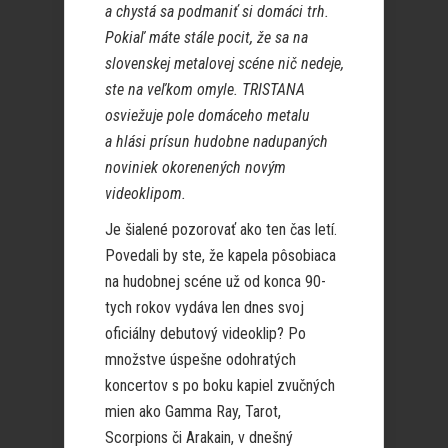
a chystá sa podmaniť si domáci trh.
Pokiaľ máte stále pocit, že sa na
slovenskej metalovej scéne nič nedeje,
ste na veľkom omyle. TRISTANA
osviežuje pole domáceho metalu
a hlási prísun hudobne nadupaných
noviniek okorenených novým
videoklipom.
Je šialené pozorovať ako ten čas letí.
Povedali by ste, že kapela pôsobiaca
na hudobnej scéne už od konca 90-
tych rokov vydáva len dnes svoj
oficiálny debutový videoklip? Po
množstve úspešne odohratých
koncertov s po boku kapiel zvučných
mien ako Gamma Ray, Tarot,
Scorpions či Arakain, v dnešný