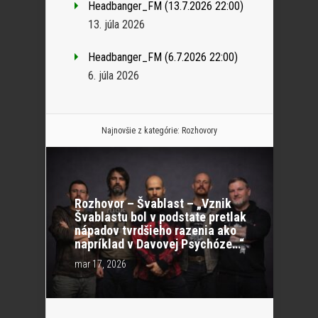
Headbanger_FM (13.7.2026 22:00)
13. júla 2026
Headbanger_FM (6.7.2026 22:00)
6. júla 2026
Najnovšie z kategórie:
Rozhovory
Rozhovor – Švablast – „Vznik
Švablastu bol v podstate pretlak
nápadov tvrdšieho razenia ako
napríklad v Davovej Psychóze…“
mar 17, 2026