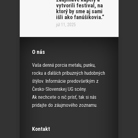
vytvorili festival, na
ktorý by sme aj sami
išli ako fanúšikovia.“
júl 11, 2025
O nás
Vaša denná porcia metalu, punku,
rocku a ďalších príbuzných hudobných
štýlov. Informácie predovšetkým z
Česko-Slovenskej UG scény.
Ak nechcete o nič prísť, tak si nás
pridajte do záujmového zoznamu.
Kontakt