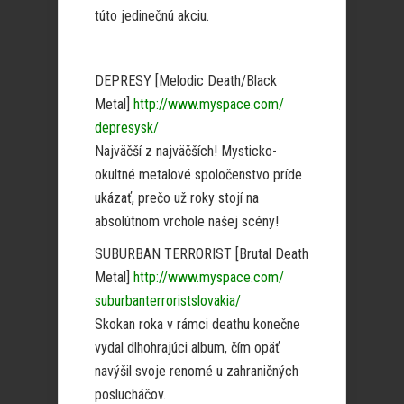
túto jedinečnú akciu.
DEPRESY [Melodic Death/Black
Metal]
http://www.myspace.com/
depresysk/
Najväčší z najväčších! Mysticko-
okultné metalové spoločenstvo príde
ukázať, prečo už roky stojí na
absolútnom vrchole našej scény!
SUBURBAN TERRORIST [Brutal Death
Metal]
http://www.myspace.com/
suburbanterroristslovakia/
Skokan roka v rámci deathu konečne
vydal dlhohrajúci album, čím opäť
navýšil svoje renomé u zahraničných
poslucháčov.