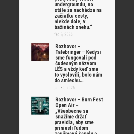
undergroundu, no
stále sa nachádza na
začiatku cesty,
niekde dole, v
bažinách snehu.“
feb 8, 2026
Rozhovor –
Talebringer – Kedysi
sme fungovali pod
čudesným názvom
LËS a vždy keď sme
to vyslovili, bolo nám
do smiechu…
jan 30, 2026
Rozhovor – Burn Fest
Open Air –
„Všeobecne sa
snažíme držať
pravidla, aby sme
priniesli ľudom
zaujímavé kapely a