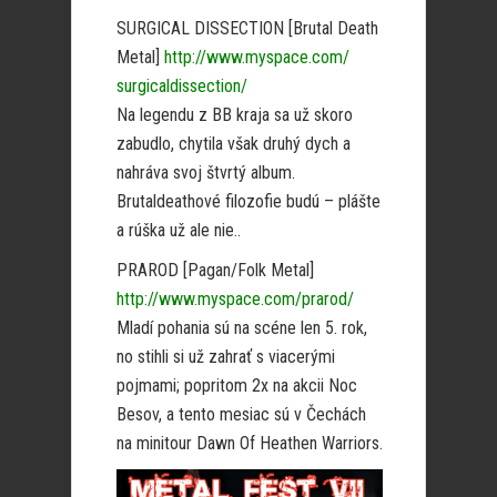
SURGICAL DISSECTION [Brutal Death
Metal]
http://www.myspace.com/
surgicaldissection/
Na legendu z BB kraja sa už skoro
zabudlo, chytila však druhý dych a
nahráva svoj štvrtý album.
Brutaldeathové filozofie budú – plášte
a rúška už ale nie..
PRAROD [Pagan/Folk Metal]
http://www.myspace.com/
prarod/
Mladí pohania sú na scéne len 5. rok,
no stihli si už zahrať s viacerými
pojmami; popritom 2x na akcii Noc
Besov, a tento mesiac sú v Čechách
na minitour Dawn Of Heathen Warriors.