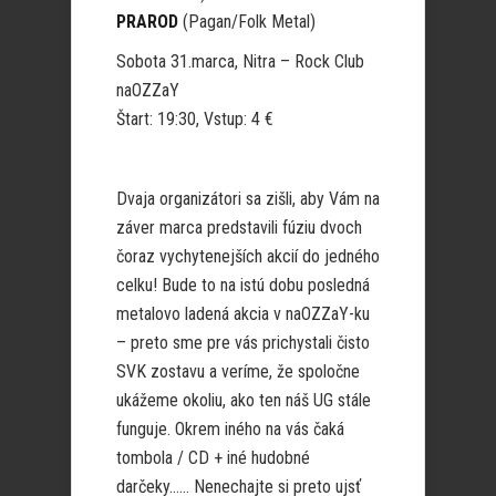
PRAROD
(Pagan/Folk Metal)
Sobota 31.marca, Nitra – Rock Club
naOZZaY
Štart: 19:30, Vstup: 4 €
Dvaja organizátori sa zišli, aby Vám na
záver marca predstavili fúziu dvoch
čoraz vychytenejších akcií do jedného
celku! Bude to na istú dobu posledná
metalovo ladená akcia v naOZZaY-ku
– preto sme pre vás prichystali čisto
SVK zostavu a veríme, že spoločne
ukážeme okoliu, ako ten náš UG stále
funguje. Okrem iného na vás čaká
tombola / CD + iné hudobné
darčeky…… Nenechajte si preto ujsť