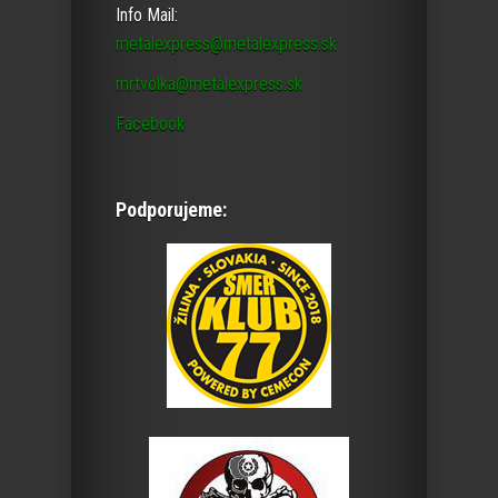
Info Mail:
metalexpress@metalexpress.sk
mrtvolka@metalexpress.sk
Facebook
Podporujeme: