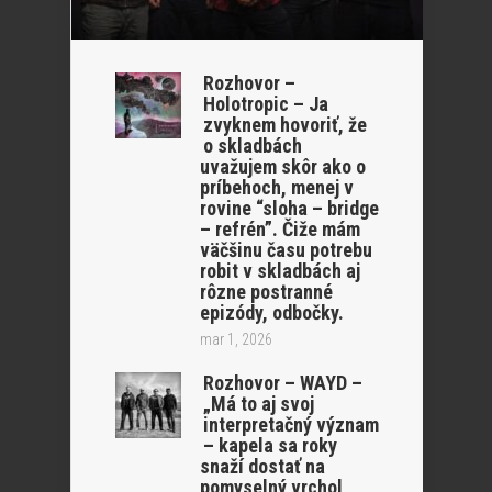
Rozhovor –
Holotropic – Ja
zvyknem hovoriť, že
o skladbách
uvažujem skôr ako o
príbehoch, menej v
rovine “sloha – bridge
– refrén”. Čiže mám
väčšinu času potrebu
robit v skladbách aj
rôzne postranné
epizódy, odbočky.
mar 1, 2026
Rozhovor – WAYD –
„Má to aj svoj
interpretačný význam
– kapela sa roky
snaží dostať na
pomyselný vrchol