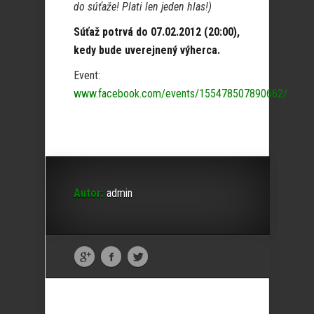
do súťaže! Plati len jeden hlas!)
Súťaž potrvá do 07.02.2012 (20:00),
kedy bude uverejnený výherca.
Event:
www.facebook.com/events/155478507890662/
Autor:
admin