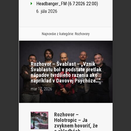
Headbanger_FM (6.7.2026 22:00)
6. júla 2026
Najnovšie z kategórie:
Rozhovory
Rozhovor – Švablast – „Vznik
Švablastu bol v podstate pretlak
nápadov tvrdšieho razenia ako
napríklad v Davovej Psychóze…“
mar 17, 2026
Rozhovor –
Holotropic – Ja
zvyknem hovoriť, že