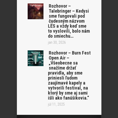
Rozhovor –
Talebringer – Kedysi
sme fungovali pod
čudesným názvom
LËS a vždy keď sme
to vyslovili, bolo nám
do smiechu…
jan 30, 2026
Rozhovor – Burn Fest
Open Air –
„Všeobecne sa
snažíme držať
pravidla, aby sme
priniesli ľudom
zaujímavé kapely a
vytvorili festival, na
ktorý by sme aj sami
išli ako fanúšikovia.“
júl 11, 2025