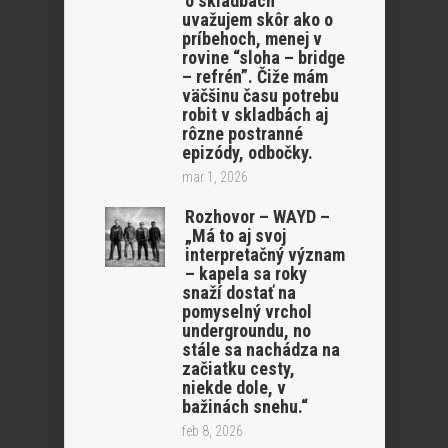
o skladbách
uvažujem skôr ako o
príbehoch, menej v
rovine “sloha – bridge
– refrén”. Čiže mám
väčšinu času potrebu
robit v skladbách aj
rôzne postranné
epizódy, odbočky.
mar 1, 2026
Rozhovor – WAYD –
„Má to aj svoj
interpretačný význam
– kapela sa roky
snaží dostať na
pomyselný vrchol
undergroundu, no
stále sa nachádza na
začiatku cesty,
niekde dole, v
bažinách snehu.“
feb 8, 2026