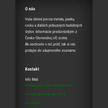
O nás
Vaša denná porcia metalu, punku,
rocku a ďalších príbuzných hudobných
štýlov. Informácie predovšetkým z
Česko-Slovenskej UG scény.
Ak nechcete o nič prísť, tak si nás
pridajte do záujmového zoznamu.
Kontakt
Info Mail:
metalexpress@metalexpress.sk
mrtvolka@metalexpress.sk
Facebook