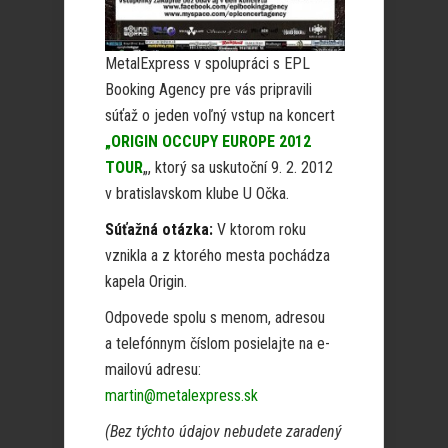
MetalExpress v spolupráci s EPL
Booking Agency pre vás pripravili
súťaž o jeden voľný vstup na koncert
„ORIGIN OCCUPY EUROPE 2012
TOUR
„, ktorý sa uskutoční 9. 2. 2012
v bratislavskom klube U Očka.
Súťažná otázka:
V ktorom roku
vznikla a z ktorého mesta pochádza
kapela Origin.
Odpovede spolu s menom, adresou
a telefónnym číslom posielajte na e-
mailovú adresu:
martin@metalexpress.sk
(Bez týchto údajov nebudete zaradený