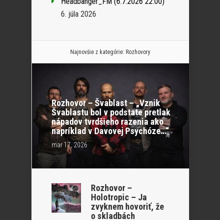
Headbanger_FM (6.7.2026 22:00)
6. júla 2026
Najnovšie z kategórie:
Rozhovory
Rozhovor – Švablast – „Vznik
Švablastu bol v podstate pretlak
nápadov tvrdšieho razenia ako
napríklad v Davovej Psychóze…“
mar 17, 2026
Rozhovor –
Holotropic – Ja
zvyknem hovoriť, že
o skladbách