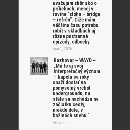
uvažujem skôr ako o
príbehoch, menej v
rovine “sloha – bridge
– refrén”. Čiže mám
väčšinu času potrebu
robit v skladbách aj
rôzne postranné
epizódy, odbočky.
mar 1, 2026
Rozhovor – WAYD –
„Má to aj svoj
interpretačný význam
– kapela sa roky
snaží dostať na
pomyselný vrchol
undergroundu, no
stále sa nachádza na
začiatku cesty,
niekde dole, v
bažinách snehu.“
feb 8, 2026