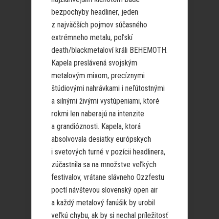
bezpochyby headliner, jeden
z najväčších pojmov súčasného
extrémneho metalu, poľskí
death/blackmetaloví králi BEHEMOTH.
Kapela preslávená svojským
metalovým mixom, precíznymi
štúdiovými nahrávkami i neľútostnými
a silnými živými vystúpeniami, ktoré
rokmi len naberajú na intenzite
a grandióznosti. Kapela, ktorá
absolvovala desiatky európskych
i svetových turné v pozícii headlinera,
zúčastnila sa na množstve veľkých
festivalov, vrátane slávneho Ozzfestu
poctí návštevou slovenský open air
a každý metalový fanúšik by urobil
veľkú chybu, ak by si nechal príležitosť