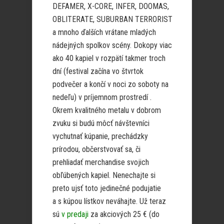
DEFAMER, X-CORE, INFER, DOOMAS,
OBLITERATE, SUBURBAN TERRORIST
a mnoho ďalších vrátane mladých
nádejných spolkov scény. Dokopy viac
ako 40 kapiel v rozpätí takmer troch
dní (festival začína vo štvrtok
podvečer a končí v noci zo soboty na
nedeľu) v príjemnom prostredí .
Okrem kvalitného metalu v dobrom
zvuku si budú môcť návštevníci
vychutnať kúpanie, prechádzky
prírodou, občerstvovať sa, či
prehliadať merchandise svojich
obľúbených kapiel. Nenechajte si
preto ujsť toto jedinečné podujatie
a s kúpou lístkov neváhajte. Už teraz
sú
v predaji
za akciových 25 € (do