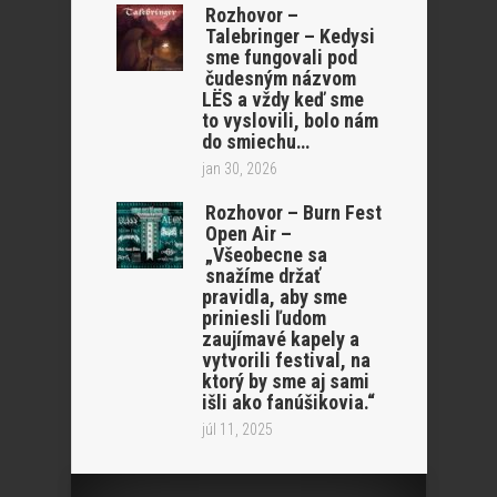
Rozhovor –
Talebringer – Kedysi
sme fungovali pod
čudesným názvom
LËS a vždy keď sme
to vyslovili, bolo nám
do smiechu…
jan 30, 2026
Rozhovor – Burn Fest
Open Air –
„Všeobecne sa
snažíme držať
pravidla, aby sme
priniesli ľudom
zaujímavé kapely a
vytvorili festival, na
ktorý by sme aj sami
išli ako fanúšikovia.“
júl 11, 2025