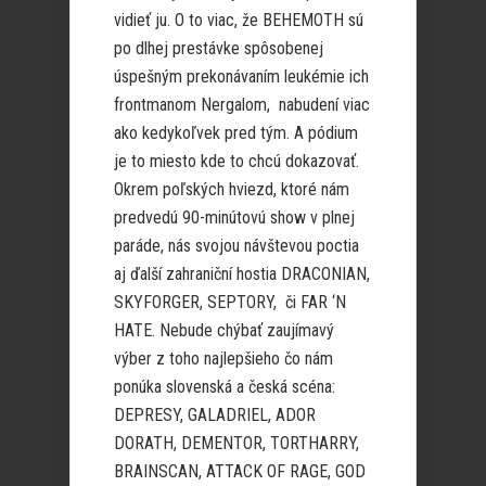
vidieť ju. O to viac, že BEHEMOTH sú
po dlhej prestávke spôsobenej
úspešným prekonávaním leukémie ich
frontmanom Nergalom, nabudení viac
ako kedykoľvek pred tým. A pódium
je to miesto kde to chcú dokazovať.
Okrem poľských hviezd, ktoré nám
predvedú 90-minútovú show v plnej
paráde, nás svojou návštevou poctia
aj ďalší zahraniční hostia DRACONIAN,
SKYFORGER, SEPTORY, či FAR ‘N
HATE. Nebude chýbať zaujímavý
výber z toho najlepšieho čo nám
ponúka slovenská a česká scéna:
DEPRESY, GALADRIEL, ADOR
DORATH, DEMENTOR, TORTHARRY,
BRAINSCAN, ATTACK OF RAGE, GOD