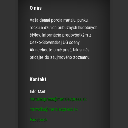
O nás
Vaša denná porcia metalu, punku,
rocku a ďalších príbuzných hudobných
štýlov. Informácie predovšetkým z
Česko-Slovenskej UG scény.
Ak nechcete o nič prísť, tak si nás
pridajte do záujmového zoznamu.
Kontakt
Info Mail:
metalexpress@metalexpress.sk
mrtvolka@metalexpress.sk
Facebook