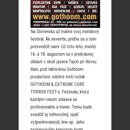
Na Slovensku už máme svoj metalový
festival. Ak neveríte, príďte sa o tom
presvedčiť sami. Už toto leto, medzi
16. a 18. augustom sa v prekrásnej
oblasti v okolí jazera Tajch pri Novej
Bani, pod taktovkou Gothoom
production, odohrá tretí ročník
GOTHOOM & EXTREME CORE
TERROR FEST-u. Festivalu, ktorý
každým rokom získava na
profesionalite a mene. Tomu bude
svedčiť aj tohtoročný, opäť
vyšperkovanejší, line-up. Jeho
najžiarivejším klenotom bude