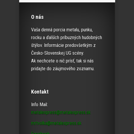
O nás
Vaša denná porcia metalu, punku,
rocku a ďalších príbuzných hudobných
štýlov. Informácie predovšetkým z
Česko-Slovenskej UG scény.
Ak nechcete o nič prísť, tak si nás
pridajte do záujmového zoznamu.
Kontakt
Info Mail:
metalexpress@metalexpress.sk
mrtvolka@metalexpress.sk
Facebook