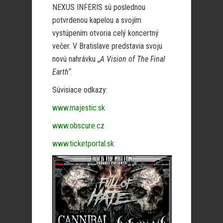
NEXUS INFERIS sú poslednou
potvrdenou kapelou a svojím
vystúpením otvoria celý koncertný
večer. V Bratislave predstavia svoju
novú nahrávku „
A Vision of The Final
Earth“
.
Súvisiace odkazy:
www.majestic.sk
www.obscure.cz
www.ticketportal.sk