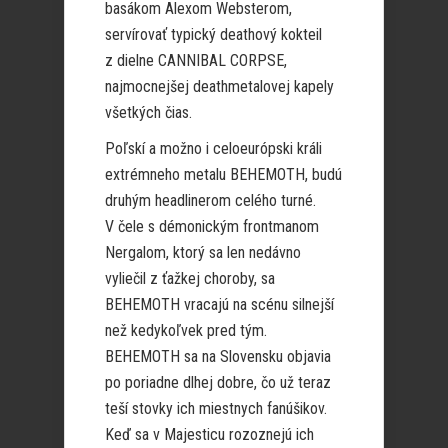
basákom Alexom Websterom,
servírovať typický deathový kokteil
z dielne CANNIBAL CORPSE,
najmocnejšej deathmetalovej kapely
všetkých čias.
Poľskí a možno i celoeurópski králi
extrémneho metalu BEHEMOTH, budú
druhým headlinerom celého turné.
V čele s démonickým frontmanom
Nergalom, ktorý sa len nedávno
vyliečil z ťažkej choroby, sa
BEHEMOTH vracajú na scénu silnejší
než kedykoľvek pred tým.
BEHEMOTH sa na Slovensku objavia
po poriadne dlhej dobre, čo už teraz
teší stovky ich miestnych fanúšikov.
Keď sa v Majesticu rozoznejú ich