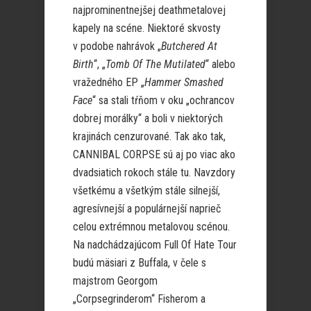
najprominentnejšej deathmetalovej
kapely na scéne. Niektoré skvosty
v podobe nahrávok „
Butchered At
Birth
“, „
Tomb Of The Mutilated
“ alebo
vražedného EP „
Hammer Smashed
Face
“ sa stali tŕňom v oku „ochrancov
dobrej morálky“ a boli v niektorých
krajinách cenzurované. Tak ako tak,
CANNIBAL CORPSE sú aj po viac ako
dvadsiatich rokoch stále tu. Navzdory
všetkému a všetkým stále silnejší,
agresívnejší a populárnejší naprieč
celou extrémnou metalovou scénou.
Na nadchádzajúcom Full Of Hate Tour
budú mäsiari z Buffala, v čele s
majstrom Georgom
„Corpsegrinderom“ Fisherom a