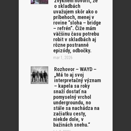
zvyknem hovoriť, že
o skladbách
uvažujem skôr ako o
príbehoch, menej v
rovine “sloha – bridge
– refrén”. Čiže mám
väčšinu času potrebu
robit v skladbách aj
rôzne postranné
epizódy, odbočky.
mar 1, 2026
Rozhovor – WAYD –
„Má to aj svoj
interpretačný význam
– kapela sa roky
snaží dostať na
pomyselný vrchol
undergroundu, no
stále sa nachádza na
začiatku cesty,
niekde dole, v
bažinách snehu.“