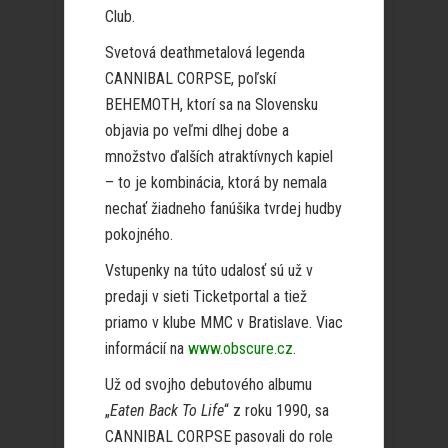
Club.
Svetová deathmetalová legenda
CANNIBAL CORPSE, poľskí
BEHEMOTH, ktorí sa na Slovensku
objavia po veľmi dlhej dobe a
množstvo ďalších atraktívnych kapiel
– to je kombinácia, ktorá by nemala
nechať žiadneho fanúšika tvrdej hudby
pokojného.
Vstupenky na túto udalosť sú už v
predaji v sieti Ticketportal a tiež
priamo v klube MMC v Bratislave. Viac
informácií na
www.obscure.cz
.
Už od svojho debutového albumu
„
Eaten Back To Life
“ z roku 1990, sa
CANNIBAL CORPSE pasovali do role