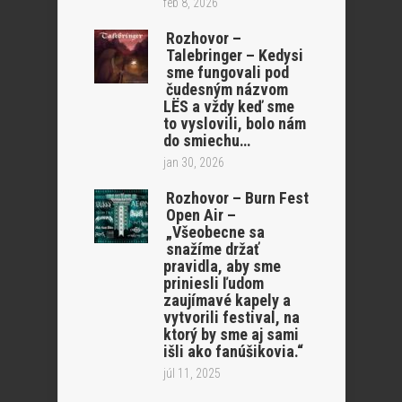
feb 8, 2026
Rozhovor –
Talebringer – Kedysi
sme fungovali pod
čudesným názvom
LËS a vždy keď sme
to vyslovili, bolo nám
do smiechu…
jan 30, 2026
Rozhovor – Burn Fest
Open Air –
„Všeobecne sa
snažíme držať
pravidla, aby sme
priniesli ľudom
zaujímavé kapely a
vytvorili festival, na
ktorý by sme aj sami
išli ako fanúšikovia.“
júl 11, 2025