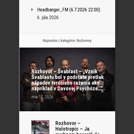
Headbanger_FM (6.7.2026 22:00)
6. júla 2026
Najnovšie z kategórie:
Rozhovory
Rozhovor – Švablast – „Vznik
Švablastu bol v podstate pretlak
nápadov tvrdšieho razenia ako
napríklad v Davovej Psychóze…“
mar 17, 2026
Rozhovor –
Holotropic – Ja