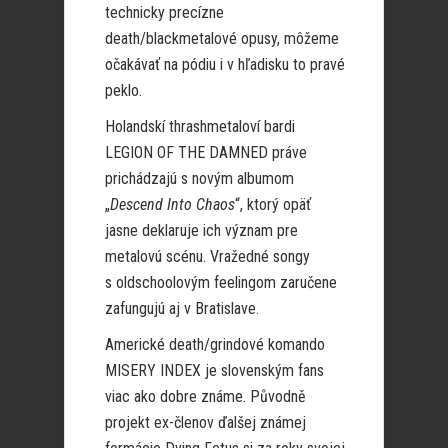
technicky precízne
death/blackmetalové opusy, môžeme
očakávať na pódiu i v hľadisku to pravé
peklo.
Holandskí thrashmetaloví bardi
LEGION OF THE DAMNED práve
prichádzajú s novým albumom
„
Descend Into Chaos
“, ktorý opäť
jasne deklaruje ich význam pre
metalovú scénu. Vražedné songy
s oldschoolovým feelingom zaručene
zafungujú aj v Bratislave.
Americké death/grindové komando
MISERY INDEX je slovenským fans
viac ako dobre známe. Původně
projekt ex-členov ďalšej známej