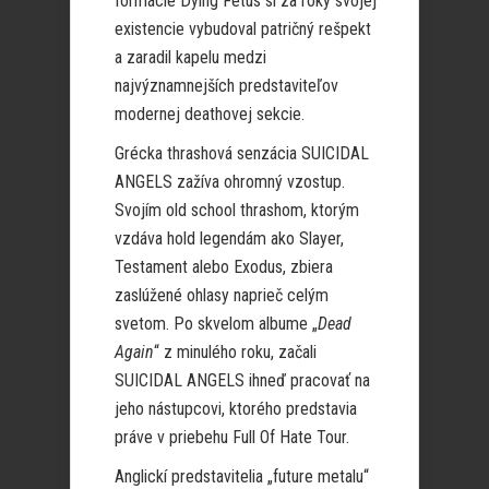
formácie Dying Fetus si za roky svojej
existencie vybudoval patričný rešpekt
a zaradil kapelu medzi
najvýznamnejších predstaviteľov
modernej deathovej sekcie.
Grécka thrashová senzácia SUICIDAL
ANGELS zažíva ohromný vzostup.
Svojím old school thrashom, ktorým
vzdáva hold legendám ako Slayer,
Testament alebo Exodus, zbiera
zaslúžené ohlasy naprieč celým
svetom. Po skvelom albume „
Dead
Again
“ z minulého roku, začali
SUICIDAL ANGELS ihneď pracovať na
jeho nástupcovi, ktorého predstavia
práve v priebehu Full Of Hate Tour.
Anglickí predstavitelia „future metalu“