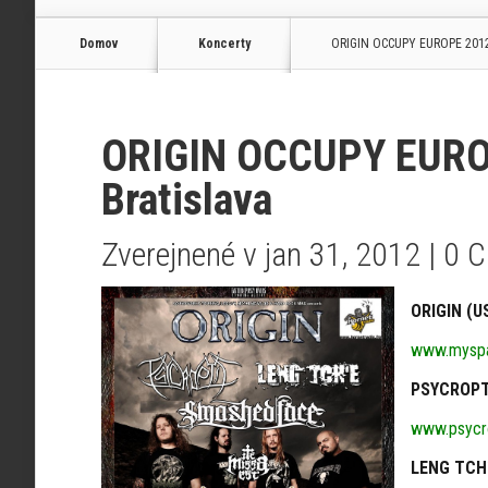
Domov
Koncerty
ORIGIN OCCUPY EUROPE 2012 T
ORIGIN OCCUPY EUROP
Bratislava
Zverejnené v jan 31, 2012 |
0 
ORIGIN (U
www.myspa
PSYCROPT
www.psycr
LENG TCH´