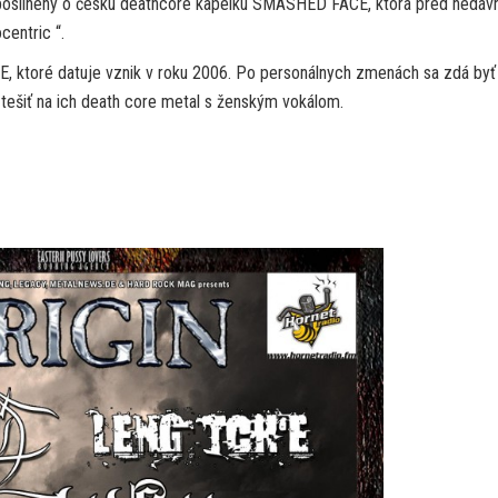
de posilnený o českú deathcore kapelku SMASHED FACE, ktorá pred nedá
centric “.
, ktoré datuje vznik v roku 2006. Po personálnych zmenách sa zdá byť
tešiť na ich death core metal s ženským vokálom.