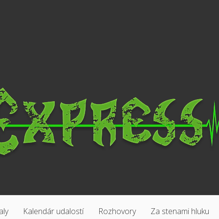
aly
Kalendár udalostí
Rozhovory
Za stenami hluku