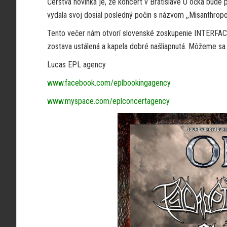
Čerstvá novinka je, že koncert v Bratislave U očka bu
vydala svoj dosial posledný počin s názvom ,,Misanthropo
Tento večer nám otvorí slovenské zoskupenie INTERFACE
zostava ustálená a kapela dobré našliapnutá. Môžeme sa 
Lucas EPL agency
www.facebook.com/eplbookingagency
www.myspace.com/eplconcertagency