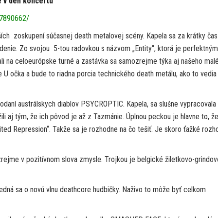
e v deň koncertu
07890662/
ších zoskupení súčasnej death metalovej scény. Kapela sa za krátky čas
denie. Zo svojou 5-tou radovkou s názvom „Entity“, ktorá je perfektným
li na celoeurópske turné a zastávka sa samozrejme týka aj našeho mal
U očka a bude to riadna porcia technického death metálu, ako to vedia
 podaní austrálskych diablov PSYCROPTIC. Kapela, sa slušne vypracovala
ili aj tým, že ich pôvod je až z Tazmánie. Úplnou peckou je hlavne to, ž
ted Repression“. Takže sa je rozhodne na čo tešiť. Je skoro ťažké rozh
ejme v pozitívnom slova zmysle. Trojkou je belgické žiletkovo-grindov
Jedná sa o novú vlnu deathcore hudbičky. Naživo to môže byť celkom