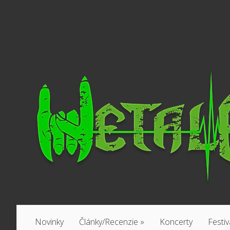
Novinky
Články/Recenzie
»
Koncerty
Festiv