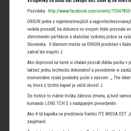
Vstupenky sa budú dať zakúpiť bez obáv aj na miest
Pozvánka :
http://www.facebook.com/events/1554785
ORIGIN jedna z najintenzívnejších a najpretechnizovanej
vedela presadiť, ba dokonca vo svojom štýle prevzala ve
zhmotnením perfekcie a skutočne vydratej práce sa vyda
Slovenska. V hlavnom meste sa ORIGIN predstaví v klube 
zahrať len majstri J.
Ako doprovod na turné si chalani pozvali ďalšiu pecku v
taktiež jednu technickú dokonalosť a povedomie si zaslúž
momentálne vyšiel posledný počin s názvom ,, The Inheri
sa, ktorá z týchto kapiel je väčší skvost J.
Do tretice to máme trošku žánrovú zmenu, aj keď samozr
komando LENG TCH´E s nadupaným prevedením.
Ako 4-tá kapelka sa predstavia frantíci ITE MISSA EST. 
zaujimavé.