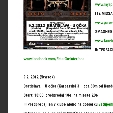
www.myspa
ITE MISSA
www.purev
SMASHED 
www.faceb
INTERFACE
www.facebook.com/EnterOurInterface
9.2. 2012 (štvrtok)
Bratislava – U očka (Karpatská 3 – cca 30m od Rand
Start: 18:00, predpredaj 18e, na mieste 20e
!!! Predpredaj len v klube alebo na dobierku
vstupen