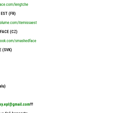
ce.com/lengtche
EST (FR)
olume.com/itemissaest
FACE (CZ)
ook.com/smashedface
 (SVK)
alu)
ky.epl@gmail.com
!!!