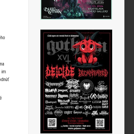
ého
 na
e im
odnúť
é