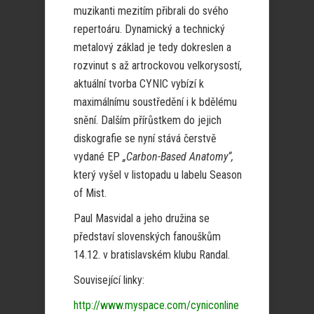
muzikanti mezitím přibrali do svého
repertoáru. Dynamický a technický
metalový základ je tedy dokreslen a
rozvinut s až artrockovou velkorysostí,
aktuální tvorba CYNIC vybízí k
maximálnímu soustředění i k bdělému
snění. Dalším přírůstkem do jejich
diskografie se nyní stává čerstvě
vydané EP
„Carbon-Based Anatomy“,
který vyšel v listopadu u labelu Season
of Mist.
Paul Masvidal a jeho družina se
představí slovenských fanouškům
14.12. v bratislavském klubu Randal.
Související linky:
http://www.myspace.com/cyniconline