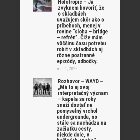
Holotropic – Ja
zvyknem hovoriť, že
o skladbách
uvažujem skôr ako o
príbehoch, menej v
rovine “sloha – bridge
– refrén”. Čiže mám
väčšinu času potrebu
robit v skladbách aj
rôzne postranné
epizódy, odbočky.
mar 1, 2026
Rozhovor – WAYD –
„Má to aj svoj
interpretačný význam
– kapela sa roky
snaží dostať na
pomyselný vrchol
undergroundu, no
stále sa nachádza na
začiatku cesty,
niekde dole, v