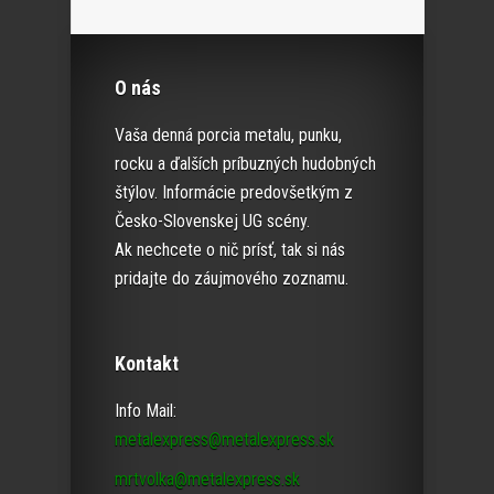
O nás
Vaša denná porcia metalu, punku,
rocku a ďalších príbuzných hudobných
štýlov. Informácie predovšetkým z
Česko-Slovenskej UG scény.
Ak nechcete o nič prísť, tak si nás
pridajte do záujmového zoznamu.
Kontakt
Info Mail:
metalexpress@metalexpress.sk
mrtvolka@metalexpress.sk