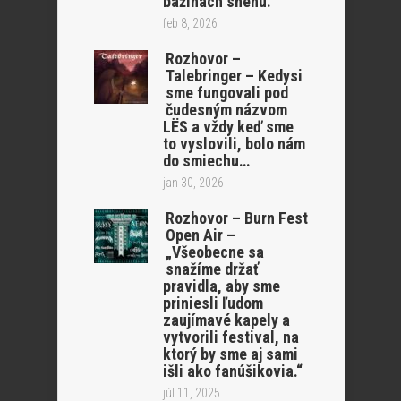
bažinách snehu.“
feb 8, 2026
Rozhovor –
Talebringer – Kedysi
sme fungovali pod
čudesným názvom
LËS a vždy keď sme
to vyslovili, bolo nám
do smiechu…
jan 30, 2026
Rozhovor – Burn Fest
Open Air –
„Všeobecne sa
snažíme držať
pravidla, aby sme
priniesli ľudom
zaujímavé kapely a
vytvorili festival, na
ktorý by sme aj sami
išli ako fanúšikovia.“
júl 11, 2025