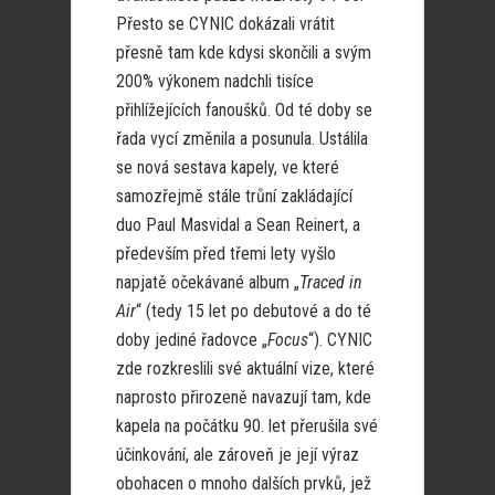
Přesto se CYNIC dokázali vrátit
přesně tam kde kdysi skončili a svým
200% výkonem nadchli tisíce
přihlížejících fanoušků. Od té doby se
řada vycí změnila a posunula. Ustálila
se nová sestava kapely, ve které
samozřejmě stále trůní zakládající
duo Paul Masvidal a Sean Reinert, a
především před třemi lety vyšlo
napjatě očekávané album „
Traced in
Air
“ (tedy 15 let po debutové a do té
doby jediné řadovce „
Focus
“). CYNIC
zde rozkreslili své aktuální vize, které
naprosto přirozeně navazují tam, kde
kapela na počátku 90. let přerušila své
účinkování, ale zároveň je její výraz
obohacen o mnoho dalších prvků, jež