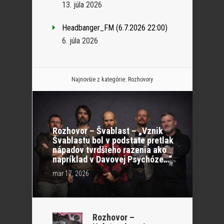
13. júla 2026
Headbanger_FM (6.7.2026 22:00)
6. júla 2026
Najnovšie z kategórie:
Rozhovory
Rozhovor – Švablast – „Vznik
Švablastu bol v podstate pretlak
nápadov tvrdšieho razenia ako
napríklad v Davovej Psychóze…“
mar 17, 2026
Rozhovor –