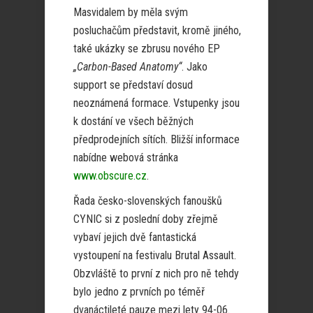
Masvidalem by měla svým
posluchačům představit, kromě jiného,
také ukázky se zbrusu nového EP
„Carbon-Based Anatomy“
. Jako
support se představí dosud
neoznámená formace. Vstupenky jsou
k dostání ve všech běžných
předprodejních sítích. Bližší informace
nabídne webová stránka
www.obscure.cz
.
Řada česko-slovenských fanoušků
CYNIC si z poslední doby zřejmě
vybaví jejich dvě fantastická
vystoupení na festivalu Brutal Assault.
Obzvláště to první z nich pro ně tehdy
bylo jedno z prvních po téměř
dvanáctileté pauze mezi lety 94-06.