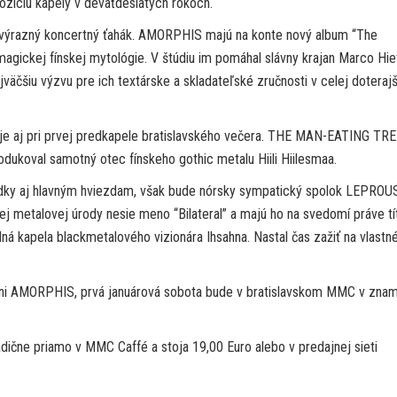
pozíciu kapely v deväťdesiatych rokoch.
 a výrazný koncertný ťahák. AMORPHIS majú na konte nový album “The
magickej fínskej mytológie. V štúdiu im pomáhal slávny krajan Marco Hie
jväčšiu výzvu pre ich textárske a skladateľské zručnosti v celej doteraj
svoje aj pri prvej predkapele bratislavského večera. THE MAN-EATING TRE
dukoval samotný otec fínskeho gothic metalu Hiili Hiilesmaa.
adky aj hlavným hviezdam, však bude nórsky sympatický spolok LEPROU
j metalovej úrody nesie meno “Bilateral” a majú ho na svedomí práve tí
odná kapela blackmetalového vizionára Ihsahna. Nastal čas zažiť na vlastné
lávni AMORPHIS, prvá januárová sobota bude v bratislavskom MMC v zna
adične priamo v MMC Caffé a stoja 19,00 Euro alebo v predajnej sieti