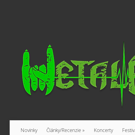
Novinky
Články/Recenzie
»
Koncerty
Festiv