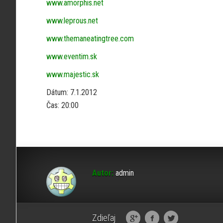
www.amorphis.net
www.leprous.net
www.themaneatingtree.com
www.eventim.sk
www.majestic.sk
Dátum: 7.1.2012
Čas: 20:00
Autor:
admin
Zdieľaj