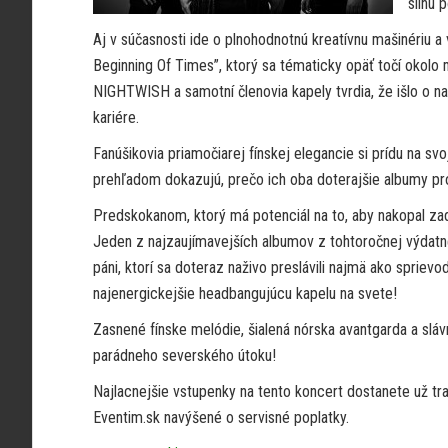
silnú 
Aj v súčasnosti ide o plnohodnotnú kreatívnu mašinériu
Beginning Of Times”, ktorý sa tématicky opäť točí okolo 
NIGHTWISH a samotní členovia kapely tvrdia, že išlo o na
kariére.
Fanúšikovia priamočiarej fínskej elegancie si prídu na 
prehľadom dokazujú, prečo ich oba doterajšie albumy pro
Predskokanom, ktorý má potenciál na to, aby nakopal z
Jeden z najzaujímavejších albumov z tohtoročnej výdatne
páni, ktorí sa doteraz naživo preslávili najmä ako spriev
najenergickejšie headbangujúcu kapelu na svete!
Zasnené fínske melódie, šialená nórska avantgarda a s
parádneho severského útoku!
Najlacnejšie vstupenky na tento koncert dostanete už tr
Eventim.sk navýšené o servisné poplatky.