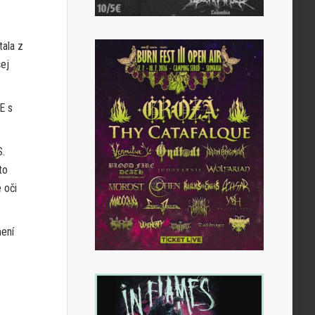
tala z
šej
E s
S.
to
 oči
mení