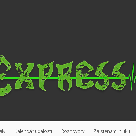
aly
Kalendár udalostí
Rozhovory
Za stenami hluku