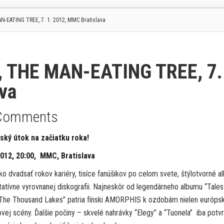
EATING TREE, 7. 1. 2012, MMC Bratislava
 THE MAN-EATING TREE, 7.
va
Comments
ský útok na začiatku roka!
 2012, 20:00, MMC, Bratislava
ko dvadsať rokov kariéry, tisíce fanúšikov po celom svete, štýlotvorné 
itatívne vyrovnanej diskografii. Najneskôr od legendárneho albumu “Tales
The Thousand Lakes” patria fínski AMORPHIS k ozdobám nielen európs
vej scény. Ďalšie počiny – skvelé nahrávky “Elegy” a “Tuonela” iba potvrd