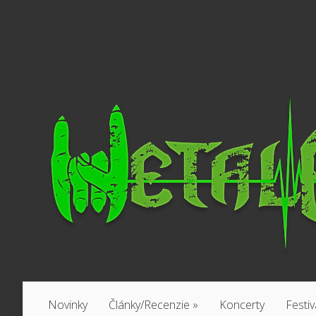
Novinky
Články/Recenzie
»
Koncerty
Festiv