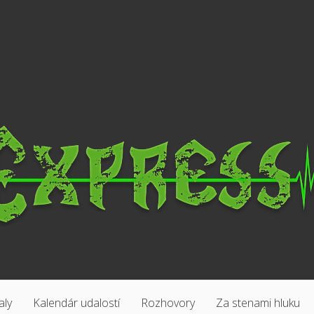
aly
Kalendár udalostí
Rozhovory
Za stenami hluku