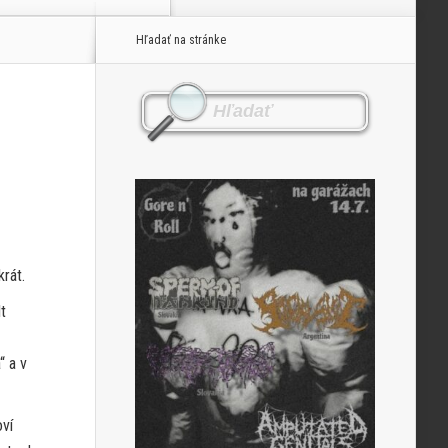
Hľadať na stránke
rát.
t
“ a v
ví