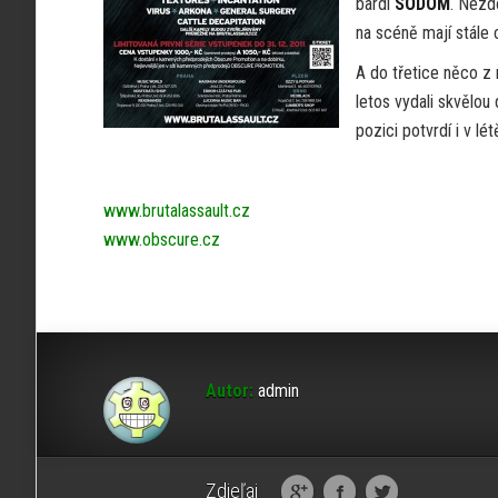
bardi
SODOM
. Nezdo
na scéně mají stále c
A do třetice něco z
letos vydali skvělou
pozici potvrdí i v lé
www.brutalassault.cz
www.obscure.cz
Autor:
admin
Zdieľaj