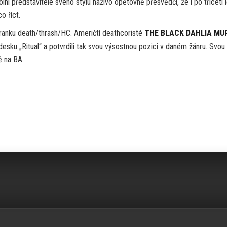
lní představitelé svého stylu naživo opětovně přesvědčí, že i po třiceti 
o říct.
 ranku death/thrash/HC. Američtí deathcoristé
THE BLACK DAHLIA MU
 desku „Ritual“ a potvrdili tak svou výsostnou pozici v daném žánru. Svou
tě na BA.