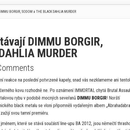
í DIMMU BORGIR, SODOM a THE BLACK DAHLIA MURDER
stávají DIMMU BORGIR,
 DAHLIA MURDER
Comments
ní reakce na poslední potvrzené kapely, snad vás nezklameme ani tentok
 černého kovu rozhodně ne. Po oznámení IMMORTAL chytá Brutal Assaul
metalovou rybu v podobě mocných seveřanů
DIMMU BORGIR
! Norští
nického black metalu se vloni připomněli vydařeným albem „Abrahadabra
zažijí svou tamní premiéru.
énem, které se stává součástí line-upu BA 2012, jsou němečtí thrasho