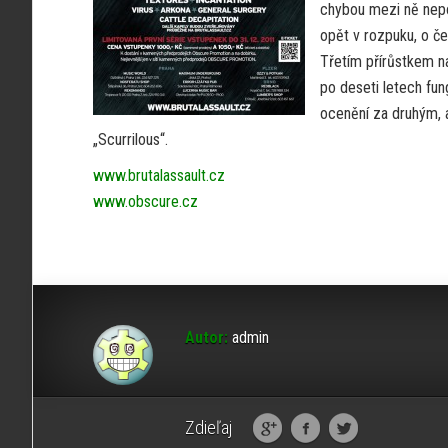
chybou mezi ně nep
opět v rozpuku, o če
Třetím přírůstkem n
po deseti letech fun
ocenění za druhým, 
„Scurrilous“.
www.brutalassault.cz
www.obscure.cz
Autor:
admin
Zdieľaj