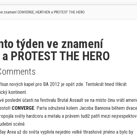
n ve znamení CONVERGE, HEATHEN a PROTEST THE HERO
to týden ve znamení
 a PROTEST THE HERO
Comments
řísun nových kapel pro BA 2012 je opět zde. Tentokrát hned třikrát
cký kontinent.
 poslední účasti na festivalu Brutal Assault se na místo činu vrátí ameri
estoři
CONVERGE
. Parta sdružená kolem Jacoba Bannona během dvacet
ropojila světy hardcoru a metalu a právem tudíž patří mezi nejrespektov
udební scéně.
 Bay Area už do světa vyplivla nejedno velké thrashové jméno a bylo by