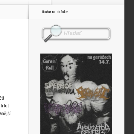
Hľadať na stránke
čtí
i let
anější