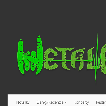
Novinky
Články/Recenzie
»
Koncerty
Festiv