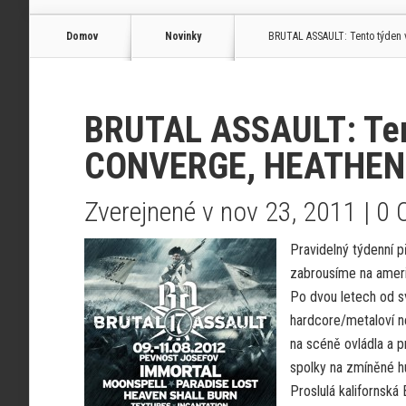
Domov
Novinky
BRUTAL ASSAULT: Tento týde
BRUTAL ASSAULT: Ten
CONVERGE, HEATHEN
Zverejnené v nov 23, 2011 |
0 
Pravidelný týdenní p
zabrousíme na ameri
Po dvou letech od své
hardcore/metaloví n
na scéně ovládla a p
spolky na zmíněné h
Proslulá kalifornská