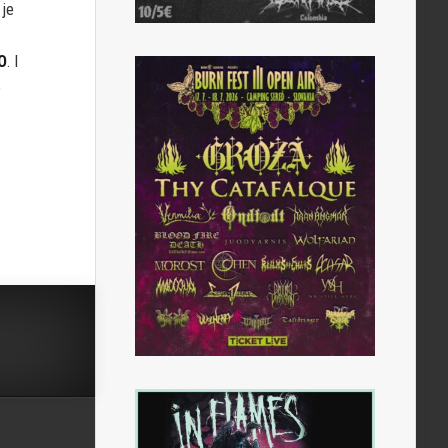
 je
O
. I
o