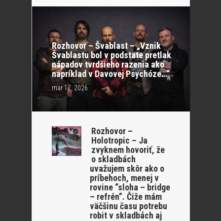
Rozhovor – Švablast – „Vznik
Švablastu bol v podstate pretlak
nápadov tvrdšieho razenia ako
napríklad v Davovej Psychóze…“
mar 17, 2026
Rozhovor –
Holotropic – Ja
zvyknem hovoriť, že
o skladbách
uvažujem skôr ako o
príbehoch, menej v
rovine “sloha – bridge
– refrén”. Čiže mám
väčšinu času potrebu
robit v skladbách aj