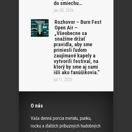
do smiechu…
jan 30, 2026
Rozhovor – Burn Fest
Open Air –
„Všeobecne sa
snažíme držať
pravidla, aby sme
priniesli ľudom
zaujímavé kapely a
vytvorili festival, na
ktorý by sme aj sami
išli ako fanúšikovia.“
júl 11, 2025
O nás
Vaša denná porcia metalu, punku,
rocku a ďalších príbuzných hudobných