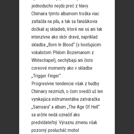
jednoducho nejdú preč z hlavy.
Chimaira týmto albumom troška viac
zatlačila na pílu, a tak sa fanúšikovia
dočkali aj skladieb, ktoré nie sú ani tak
intenzívne ako skôr dravé, napríklad
skladba „Born In Blood“ (s hosťujúcim
vokalistom Philom Bozemanom z
Whitechapel), nechýbajú ani čisto
coreové momenty ako v skladbe
„Trigger Finger“.
Progresívne tendencie však z hudby
Chimairy nezmizli, o čom svedčí už len
vynikajúca inštrumentálna zatváračka
„Samsara“ a album „The Age Of Hell“
sa určite nedá označiť ako
predvídateľný. Výraznu zmenu však
pozorný poslucháč mohol