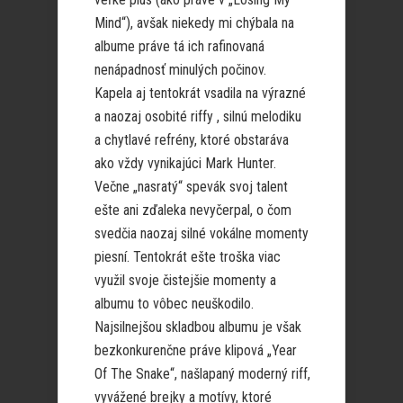
Mind“), avšak niekedy mi chýbala na
albume práve tá ich rafinovaná
nenápadnosť minulých počinov.
Kapela aj tentokrát vsadila na výrazné
a naozaj osobité riffy , silnú melodiku
a chytlavé refrény, ktoré obstaráva
ako vždy vynikajúci Mark Hunter.
Večne „nasratý“ spevák svoj talent
ešte ani zďaleka nevyčerpal, o čom
svedčia naozaj silné vokálne momenty
piesní. Tentokrát ešte troška viac
využil svoje čistejšie momenty a
albumu to vôbec neuškodilo.
Najsilnejšou skladbou albumu je však
bezkonkurenčne práve klipová „Year
Of The Snake“, našlapaný moderný riff,
vyvážené brejky a motívy, ktoré