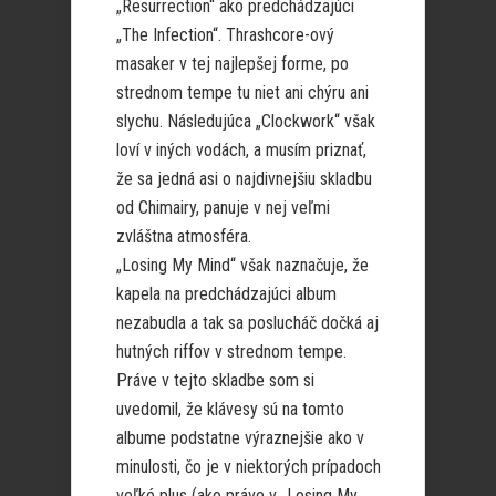
„Resurrection“ ako predchádzajúci
„The Infection“. Thrashcore-ový
masaker v tej najlepšej forme, po
strednom tempe tu niet ani chýru ani
slychu. Následujúca „Clockwork“ však
loví v iných vodách, a musím priznať,
že sa jedná asi o najdivnejšiu skladbu
od Chimairy, panuje v nej veľmi
zvláštna atmosféra.
„Losing My Mind“ však naznačuje, že
kapela na predchádzajúci album
nezabudla a tak sa poslucháč dočká aj
hutných riffov v strednom tempe.
Práve v tejto skladbe som si
uvedomil, že klávesy sú na tomto
albume podstatne výraznejšie ako v
minulosti, čo je v niektorých prípadoch
veľké plus (ako práve v „Losing My