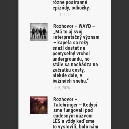
rôzne postranné
epizódy, odbočky.
mar 1, 2026
Rozhovor – WAYD –
„Má to aj svoj
interpretačný význam
– kapela sa roky
snaží dostať na
pomyselný vrchol
undergroundu, no
stále sa nachádza na
začiatku cesty,
niekde dole, v
bažinách snehu.“
feb 8, 2026
Rozhovor –
Talebringer – Kedysi
sme fungovali pod
čudesným názvom
LËS a vždy keď sme
to vyslovili, bolo nám