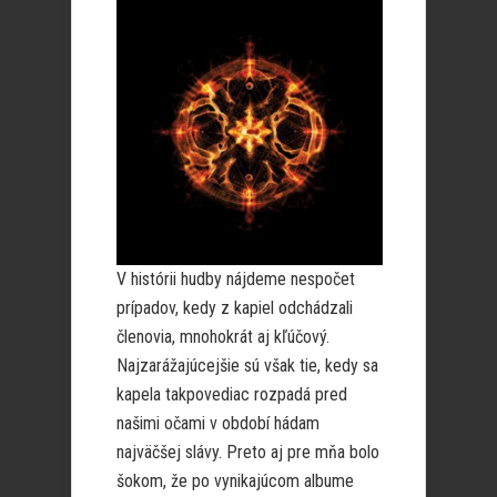
V histórii hudby nájdeme nespočet
prípadov, kedy z kapiel odchádzali
členovia, mnohokrát aj kľúčový.
Najzarážajúcejšie sú však tie, kedy sa
kapela takpovediac rozpadá pred
našimi očami v období hádam
najväčšej slávy. Preto aj pre mňa bolo
šokom, že po vynikajúcom albume