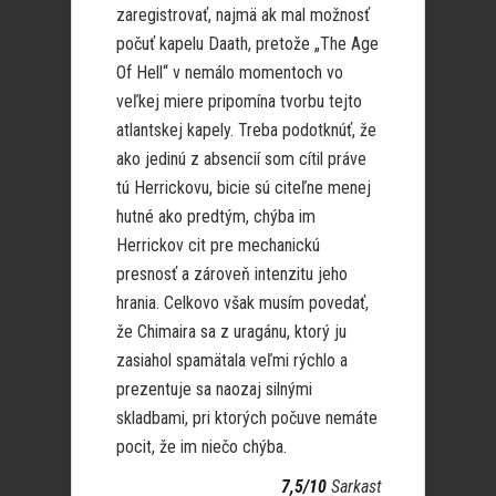
zaregistrovať, najmä ak mal možnosť
počuť kapelu Daath, pretože „The Age
Of Hell“ v nemálo momentoch vo
veľkej miere pripomína tvorbu tejto
atlantskej kapely. Treba podotknúť, že
ako jedinú z absencií som cítil práve
tú Herrickovu, bicie sú citeľne menej
hutné ako predtým, chýba im
Herrickov cit pre mechanickú
presnosť a zároveň intenzitu jeho
hrania. Celkovo však musím povedať,
že Chimaira sa z uragánu, ktorý ju
zasiahol spamätala veľmi rýchlo a
prezentuje sa naozaj silnými
skladbami, pri ktorých počuve nemáte
pocit, že im niečo chýba.
7,5/10
Sarkast