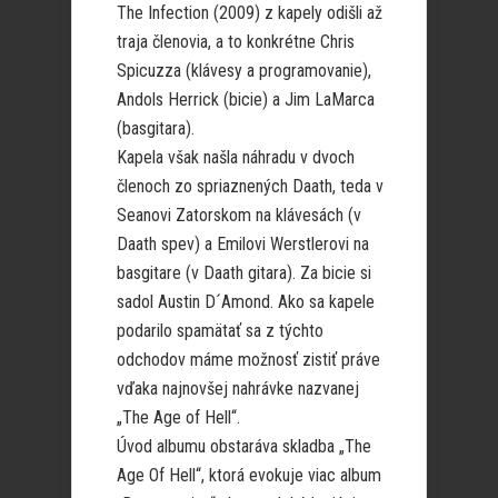
The Infection (2009) z kapely odišli až
traja členovia, a to konkrétne Chris
Spicuzza (klávesy a programovanie),
Andols Herrick (bicie) a Jim LaMarca
(basgitara).
Kapela však našla náhradu v dvoch
členoch zo spriaznených Daath, teda v
Seanovi Zatorskom na klávesách (v
Daath spev) a Emilovi Werstlerovi na
basgitare (v Daath gitara). Za bicie si
sadol Austin D´Amond. Ako sa kapele
podarilo spamätať sa z týchto
odchodov máme možnosť zistiť práve
vďaka najnovšej nahrávke nazvanej
„The Age of Hell“.
Úvod albumu obstaráva skladba „The
Age Of Hell“, ktorá evokuje viac album