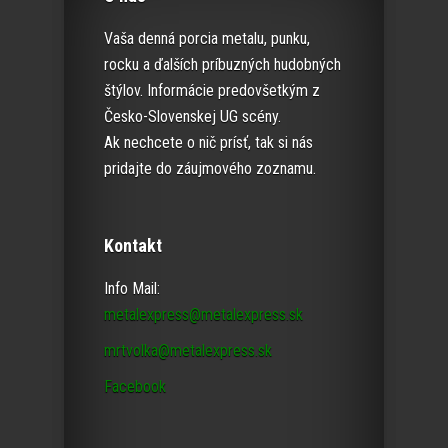
Vaša denná porcia metalu, punku,
rocku a ďalších príbuzných hudobných
štýlov. Informácie predovšetkým z
Česko-Slovenskej UG scény.
Ak nechcete o nič prísť, tak si nás
pridajte do záujmového zoznamu.
Kontakt
Info Mail:
metalexpress@metalexpress.sk
mrtvolka@metalexpress.sk
Facebook