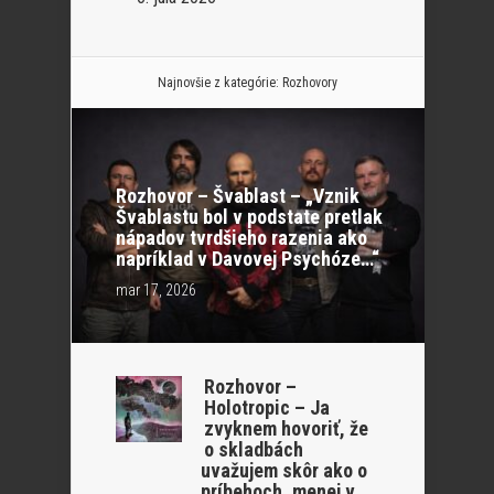
Najnovšie z kategórie:
Rozhovory
Rozhovor – Švablast – „Vznik
Švablastu bol v podstate pretlak
nápadov tvrdšieho razenia ako
napríklad v Davovej Psychóze…“
mar 17, 2026
Rozhovor –
Holotropic – Ja
zvyknem hovoriť, že
o skladbách
uvažujem skôr ako o
príbehoch, menej v