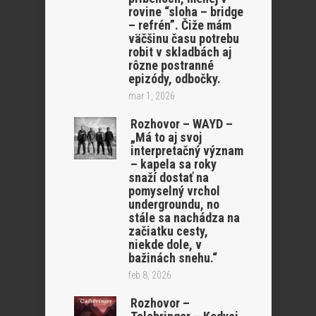
rovine “sloha – bridge
– refrén”. Čiže mám
väčšinu času potrebu
robit v skladbách aj
rôzne postranné
epizódy, odbočky.
mar 1, 2026
Rozhovor – WAYD –
„Má to aj svoj
interpretačný význam
– kapela sa roky
snaží dostať na
pomyselný vrchol
undergroundu, no
stále sa nachádza na
začiatku cesty,
niekde dole, v
bažinách snehu.“
feb 8, 2026
Rozhovor –