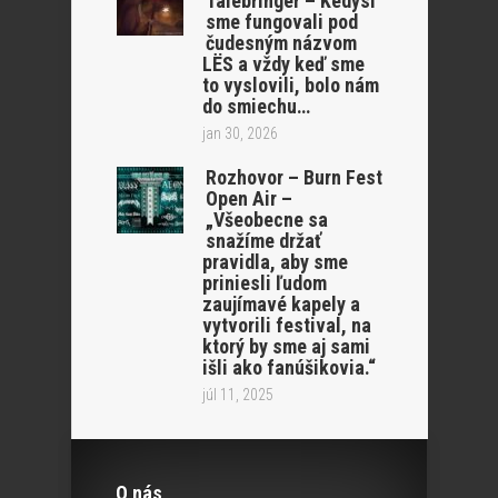
Talebringer – Kedysi
sme fungovali pod
čudesným názvom
LËS a vždy keď sme
to vyslovili, bolo nám
do smiechu…
jan 30, 2026
Rozhovor – Burn Fest
Open Air –
„Všeobecne sa
snažíme držať
pravidla, aby sme
priniesli ľudom
zaujímavé kapely a
vytvorili festival, na
ktorý by sme aj sami
išli ako fanúšikovia.“
júl 11, 2025
O nás