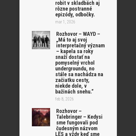
robit v skladbách aj
rôzne postranné
epizódy, odbočky.
mar 1, 2026
Rozhovor – WAYD –
„Má to aj svoj
interpretačný význam
– kapela sa roky
snaží dostať na
pomyselný vrchol
undergroundu, no
stále sa nachádza na
začiatku cesty,
niekde dole, v
bažinách snehu.“
feb 8, 2026
Rozhovor –
Talebringer – Kedysi
sme fungovali pod
čudesným názvom
LËS a vždy keď sme