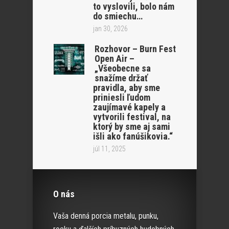
to vyslovili, bolo nám
do smiechu…
jan 30, 2026
Rozhovor – Burn Fest
Open Air –
„Všeobecne sa
snažíme držať
pravidla, aby sme
priniesli ľudom
zaujímavé kapely a
vytvorili festival, na
ktorý by sme aj sami
išli ako fanúšikovia.“
júl 11, 2025
O nás
Vaša denná porcia metalu, punku,