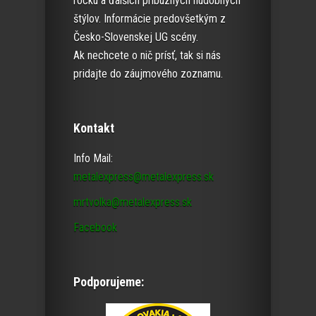
rocku a ďalších príbuzných hudobných
štýlov. Informácie predovšetkým z
Česko-Slovenskej UG scény.
Ak nechcete o nič prísť, tak si nás
pridajte do záujmového zoznamu.
Kontakt
Info Mail:
metalexpress@metalexpress.sk
mrtvolka@metalexpress.sk
Facebook
Podporujeme: