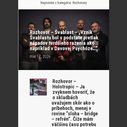
Najnovšie z kategórie:
Rozhovory
Rozhovor – Švablast – „Vznik
Švablastu bol v podstate pretlak
nápadov tvrdšieho razenia ako
napríklad v Davovej Psychóze…“
mar 17, 2026
Rozhovor –
Holotropic – Ja
zvyknem hovoriť, že
o skladbách
uvažujem skôr ako o
príbehoch, menej v
rovine “sloha – bridge
– refrén”. Čiže mám
väčšinu času potrebu