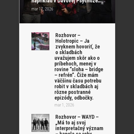
napríklad v Davovej Psychóze…“
mar 17, 2026
Rozhovor –
Holotropic – Ja
zvyknem hovoriť, že
o skladbách
uvažujem skôr ako o
príbehoch, menej v
rovine “sloha – bridge
– refrén”. Čiže mám
väčšinu času potrebu
robit v skladbách aj
rôzne postranné
epizódy, odbočky.
mar 1, 2026
Rozhovor – WAYD –
„Má to aj svoj
interpretačný význam
– kapela sa roky