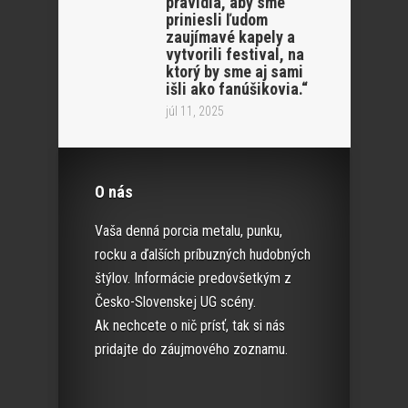
pravidla, aby sme
priniesli ľudom
zaujímavé kapely a
vytvorili festival, na
ktorý by sme aj sami
išli ako fanúšikovia.“
júl 11, 2025
O nás
Vaša denná porcia metalu, punku,
rocku a ďalších príbuzných hudobných
štýlov. Informácie predovšetkým z
Česko-Slovenskej UG scény.
Ak nechcete o nič prísť, tak si nás
pridajte do záujmového zoznamu.