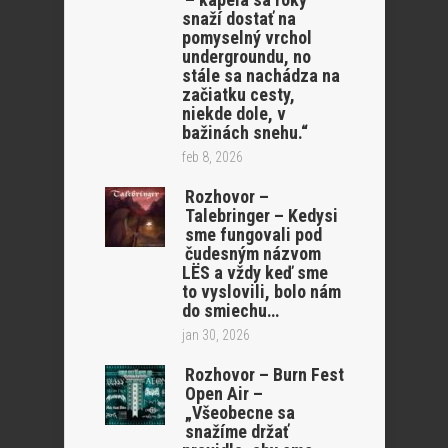
snaží dostať na
pomyselný vrchol
undergroundu, no
stále sa nachádza na
začiatku cesty,
niekde dole, v
bažinách snehu.“
feb 8, 2026
Rozhovor –
Talebringer – Kedysi
sme fungovali pod
čudesným názvom
LËS a vždy keď sme
to vyslovili, bolo nám
do smiechu…
jan 30, 2026
Rozhovor – Burn Fest
Open Air –
„Všeobecne sa
snažíme držať