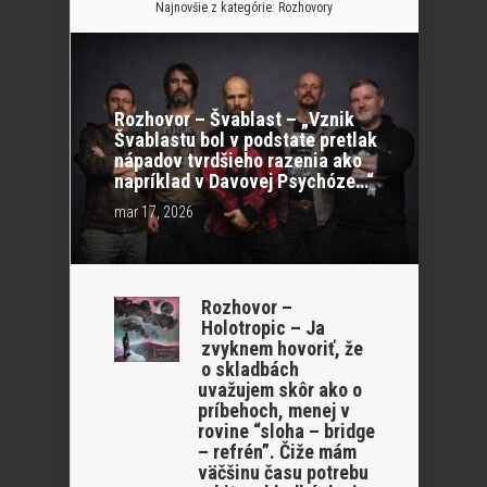
Najnovšie z kategórie:
Rozhovory
Rozhovor – Švablast – „Vznik
Švablastu bol v podstate pretlak
nápadov tvrdšieho razenia ako
napríklad v Davovej Psychóze…“
mar 17, 2026
Rozhovor –
Holotropic – Ja
zvyknem hovoriť, že
o skladbách
uvažujem skôr ako o
príbehoch, menej v
rovine “sloha – bridge
– refrén”. Čiže mám
väčšinu času potrebu