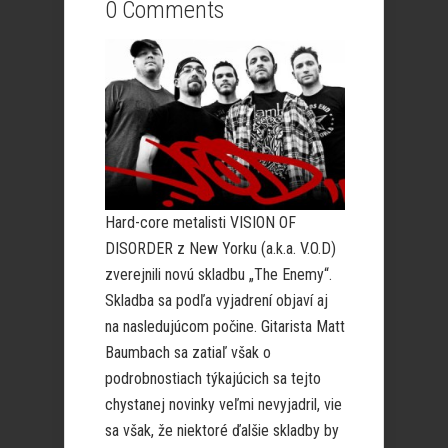
0 Comments
Hard-core metalisti VISION OF
DISORDER z New Yorku (a.k.a. V.O.D)
zverejnili novú skladbu „The Enemy“.
Skladba sa podľa vyjadrení objaví aj
na nasledujúcom počine. Gitarista Matt
Baumbach sa zatiaľ však o
podrobnostiach týkajúcich sa tejto
chystanej novinky veľmi nevyjadril, vie
sa však, že niektoré ďalšie skladby by