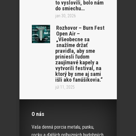
to vyslovili, bolo nám
do smiechu…
jan 30, 2026
Rozhovor – Burn Fest
Open Air –
„Všeobecne sa
snažíme držať
pravidla, aby sme
priniesli ľudom
zaujímavé kapely a
vytvorili festival, na
ktorý by sme aj sami
išli ako fanúšikovia.“
júl 11, 2025
O nás
Vaša denná porcia metalu, punku,
rocku a ďalších príbuzných hudobných