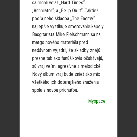
sa mohli volať „Hard Times“,
„Annhilator“, a „Be Ip On It“. Taktiež
podľa neho skladba „The Enemy“
najlepšie vystihuje smerovanie kapely.
Basgitarista Mike Fleischmann sa na
margo nového materiálu pred
nedávnom vyjadril, že skladby znejú
presne tak ako fanúšikovia očakávajú,
sú vraj veľmi agresívne a melodické.
Nový album vraj bude znieť ako mix
všetkého ich doterajšieho snaženia
spolu s novou príchuťou.
Myspace