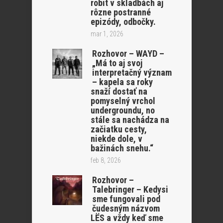
robit v skladbách aj
rôzne postranné
epizódy, odbočky.
mar 1, 2026
Rozhovor – WAYD –
„Má to aj svoj
interpretačný význam
– kapela sa roky
snaží dostať na
pomyselný vrchol
undergroundu, no
stále sa nachádza na
začiatku cesty,
niekde dole, v
bažinách snehu.“
feb 8, 2026
Rozhovor –
Talebringer – Kedysi
sme fungovali pod
čudesným názvom
LËS a vždy keď sme