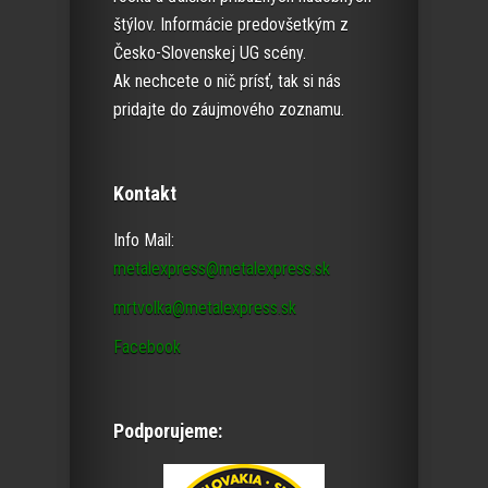
štýlov. Informácie predovšetkým z
Česko-Slovenskej UG scény.
Ak nechcete o nič prísť, tak si nás
pridajte do záujmového zoznamu.
Kontakt
Info Mail:
metalexpress@metalexpress.sk
mrtvolka@metalexpress.sk
Facebook
Podporujeme: