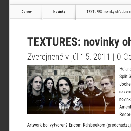
Domov
Novinky
TEXTURES: novinky ohľadom n
TEXTURES: novinky o
Zverejnené v júl 15, 2011 |
0 C
Holand
Split 
Jochem
nazvan
novink
Amerik
Recor
Artwork bol vytvorený Ericom Kalsbeekom (predchádzajú