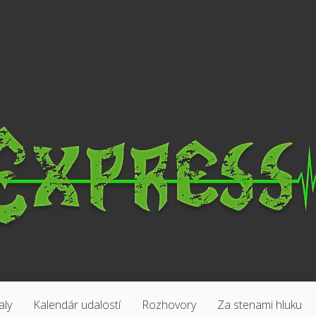
aly
Kalendár udalostí
Rozhovory
Za stenami hluku