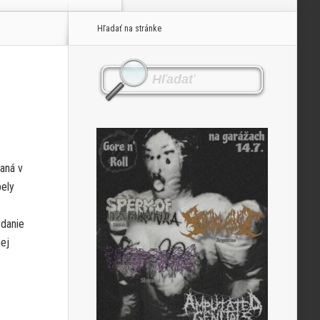
Hľadať na stránke
aná v
pely
ydanie
ej