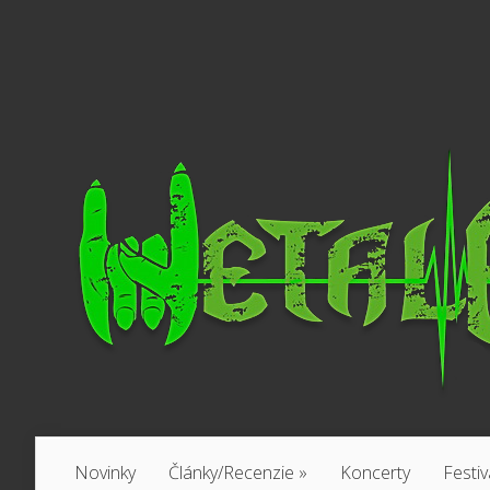
Novinky
Články/Recenzie
»
Koncerty
Festiv