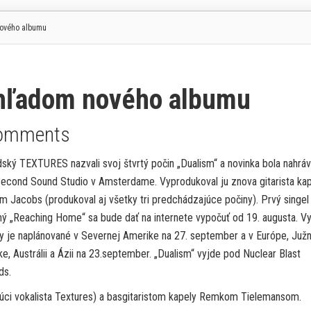
ového albumu
hľadom nového albumu
omments
ský TEXTURES nazvali svoj štvrtý počin „Dualism“ a novinka bola nahráv
Second Sound Studio v Amsterdame. Vyprodukoval ju znova gitarista ka
 Jacobs (produkoval aj všetky tri predchádzajúce počiny). Prvý singel
ý „Reaching Home“ sa bude dať na internete vypočuť od 19. augusta. V
y je naplánované v Severnej Amerike na 27. september a v Európe, Južn
e, Austrálii a Ázii na 23.september. „Dualism“ vyjde pod Nuclear Blast
ds.
ci vokalista Textures) a basgitaristom kapely Remkom Tielemansom.