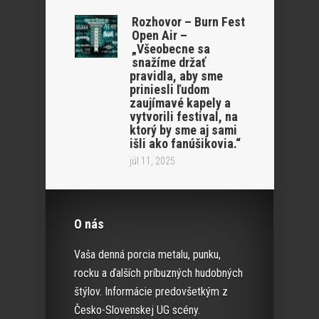
Rozhovor – Burn Fest
Open Air –
„Všeobecne sa
snažíme držať
pravidla, aby sme
priniesli ľudom
zaujímavé kapely a
vytvorili festival, na
ktorý by sme aj sami
išli ako fanúšikovia.“
júl 11, 2025
O nás
Vaša denná porcia metalu, punku,
rocku a ďalších príbuzných hudobných
štýlov. Informácie predovšetkým z
Česko-Slovenskej UG scény.