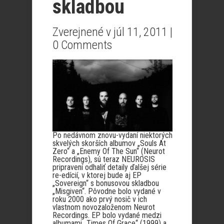
skladbou
Zverejnené v júl 11, 2011 |
0 Comments
Po nedávnom znovu-vydaní niektorých
skvelých skorších albumov „Souls At
Zero“ a „Enemy Of The Sun“ (Neurot
Recordings), sú teraz NEUROSIS
pripravení odhaliť detaily ďalšej série
re-edícií, v ktorej bude aj EP
„Sovereign“ s bonusovou skladbou
„Misgiven“. Pôvodne bolo vydané v
roku 2000 ako prvý nosič v ich
vlastnom novozaloženom Neurot
Recordings. EP bolo vydané medzi
albumami „Times Of Grace“ (1999) a