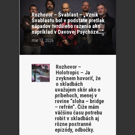
Rozhovor – Švablast – „Vznik
Švablastu bol v podstate pretlak
nápadov tvrdšieho razenia ako
napríklad v Davovej Psychóze…“
mar 17, 2026
Rozhovor –
Holotropic – Ja
zvyknem hovoriť, že
o skladbách
uvažujem skôr ako o
príbehoch, menej v
rovine “sloha – bridge
– refrén”. Čiže mám
väčšinu času potrebu
robit v skladbách aj
rôzne postranné
epizódy, odbočky.