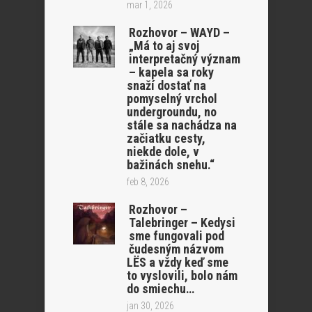
mar 1, 2026
Rozhovor – WAYD –
„Má to aj svoj
interpretačný význam
– kapela sa roky
snaží dostať na
pomyselný vrchol
undergroundu, no
stále sa nachádza na
začiatku cesty,
niekde dole, v
bažinách snehu.“
feb 8, 2026
Rozhovor –
Talebringer – Kedysi
sme fungovali pod
čudesným názvom
LËS a vždy keď sme
to vyslovili, bolo nám
do smiechu…
jan 30, 2026