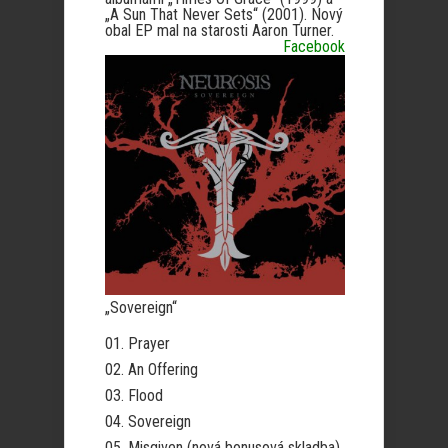
„A Sun That Never Sets“ (2001). Nový
obal EP mal na starosti Aaron Turner.
Facebook
„Sovereign“
01. Prayer
02. An Offering
03. Flood
04. Sovereign
05. Misgiven (nová bonusová skladba)