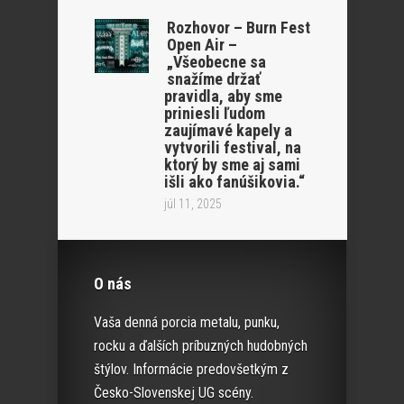
Rozhovor – Burn Fest
Open Air –
„Všeobecne sa
snažíme držať
pravidla, aby sme
priniesli ľudom
zaujímavé kapely a
vytvorili festival, na
ktorý by sme aj sami
išli ako fanúšikovia.“
júl 11, 2025
O nás
Vaša denná porcia metalu, punku,
rocku a ďalších príbuzných hudobných
štýlov. Informácie predovšetkým z
Česko-Slovenskej UG scény.