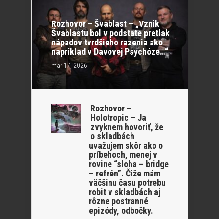
Rozhovor – Švablast – „Vznik
Švablastu bol v podstate pretlak
nápadov tvrdšieho razenia ako
napríklad v Davovej Psychóze…“
mar 17, 2026
Rozhovor –
Holotropic – Ja
zvyknem hovoriť, že
o skladbách
uvažujem skôr ako o
príbehoch, menej v
rovine “sloha – bridge
– refrén”. Čiže mám
väčšinu času potrebu
robit v skladbách aj
rôzne postranné
epizódy, odbočky.