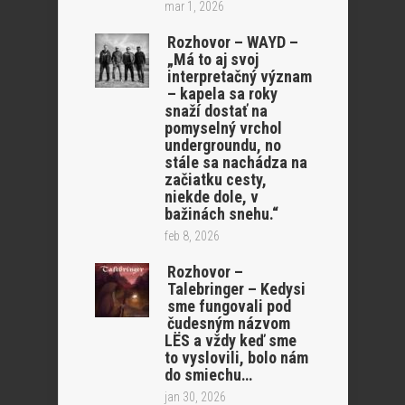
mar 1, 2026
Rozhovor – WAYD –
„Má to aj svoj
interpretačný význam
– kapela sa roky
snaží dostať na
pomyselný vrchol
undergroundu, no
stále sa nachádza na
začiatku cesty,
niekde dole, v
bažinách snehu.“
feb 8, 2026
Rozhovor –
Talebringer – Kedysi
sme fungovali pod
čudesným názvom
LËS a vždy keď sme
to vyslovili, bolo nám
do smiechu…
jan 30, 2026