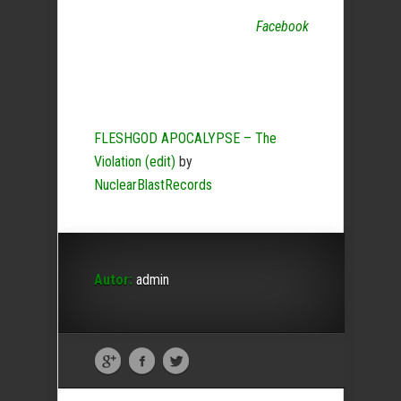
Facebook
FLESHGOD APOCALYPSE – The
Violation (edit)
by
NuclearBlastRecords
Autor:
admin