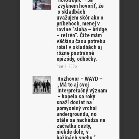
zvyknem hovoriť, že
o skladbách
uvažujem skôr ako o
príbehoch, menej v
rovine “sloha – bridge
– refrén”. Čiže mám
väčšinu času potrebu
robit v skladbách aj
rôzne postranné
epizódy, odbočky.
mar 1, 2026
Rozhovor – WAYD –
„Má to aj svoj
interpretačný význam
– kapela sa roky
snaží dostať na
pomyselný vrchol
undergroundu, no
stále sa nachádza na
začiatku cesty,
niekde dole, v
bažinách snehu.“