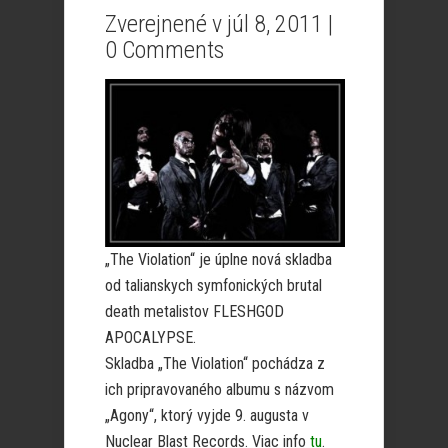
Zverejnené v júl 8, 2011 |
0 Comments
„The Violation“ je úplne nová skladba
od talianskych symfonických brutal
death metalistov FLESHGOD
APOCALYPSE.
Skladba „The Violation“ pochádza z
ich pripravovaného albumu s názvom
„Agony“, ktorý vyjde 9. augusta v
Nuclear Blast Records. Viac info
tu
.