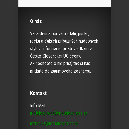
O nás
Vaša denná porcia metalu, punku,
rocku a ďalších príbuzných hudobných
štýlov. Informácie predovšetkým z
Česko-Slovenskej UG scény.
Ak nechcete o nič prísť, tak si nás
pridajte do záujmového zoznamu.
Kontakt
Info Mail:
metalexpress@metalexpress.sk
mrtvolka@metalexpress.sk