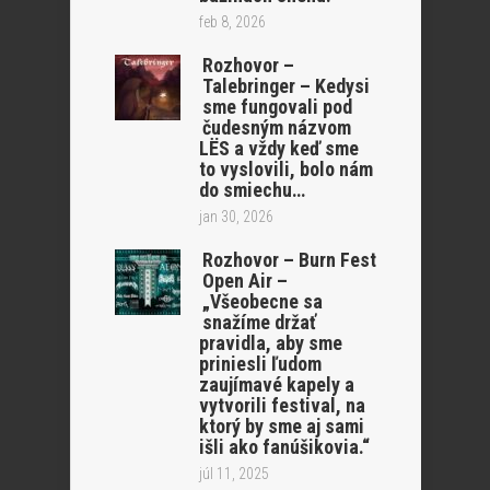
feb 8, 2026
Rozhovor –
Talebringer – Kedysi
sme fungovali pod
čudesným názvom
LËS a vždy keď sme
to vyslovili, bolo nám
do smiechu…
jan 30, 2026
Rozhovor – Burn Fest
Open Air –
„Všeobecne sa
snažíme držať
pravidla, aby sme
priniesli ľudom
zaujímavé kapely a
vytvorili festival, na
ktorý by sme aj sami
išli ako fanúšikovia.“
júl 11, 2025