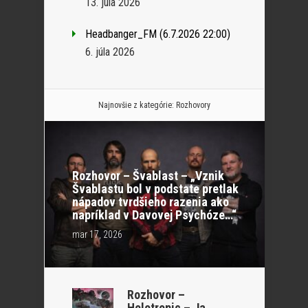
13. júla 2026
Headbanger_FM (6.7.2026 22:00)
6. júla 2026
Najnovšie z kategórie:
Rozhovory
Rozhovor – Švablast – „Vznik
Švablastu bol v podstate pretlak
nápadov tvrdšieho razenia ako
napríklad v Davovej Psychóze…“
mar 17, 2026
Rozhovor –
Holotropic – Ja