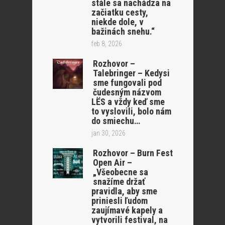
stále sa nachádza na
začiatku cesty,
niekde dole, v
bažinách snehu.“
feb 8, 2026
Rozhovor –
Talebringer – Kedysi
sme fungovali pod
čudesným názvom
LËS a vždy keď sme
to vyslovili, bolo nám
do smiechu…
jan 30, 2026
Rozhovor – Burn Fest
Open Air –
„Všeobecne sa
snažíme držať
pravidla, aby sme
priniesli ľudom
zaujímavé kapely a
vytvorili festival, na