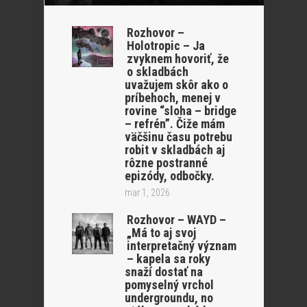
Rozhovor –
Holotropic – Ja
zvyknem hovoriť, že
o skladbách
uvažujem skôr ako o
príbehoch, menej v
rovine “sloha – bridge
– refrén”. Čiže mám
väčšinu času potrebu
robit v skladbách aj
rôzne postranné
epizódy, odbočky.
mar 1, 2026
Rozhovor – WAYD –
„Má to aj svoj
interpretačný význam
– kapela sa roky
snaží dostať na
pomyselný vrchol
undergroundu, no