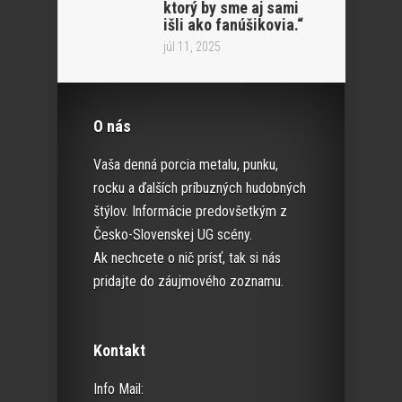
ktorý by sme aj sami
išli ako fanúšikovia.“
júl 11, 2025
O nás
Vaša denná porcia metalu, punku,
rocku a ďalších príbuzných hudobných
štýlov. Informácie predovšetkým z
Česko-Slovenskej UG scény.
Ak nechcete o nič prísť, tak si nás
pridajte do záujmového zoznamu.
Kontakt
Info Mail: