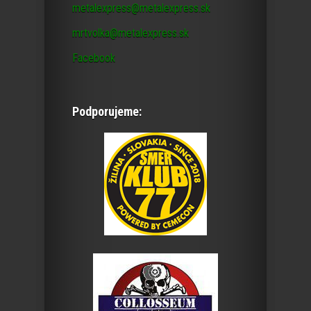
metalexpress@metalexpress.sk
mrtvolka@metalexpress.sk
Facebook
Podporujeme: