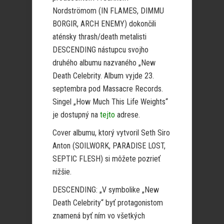
Nordströmom (IN FLAMES, DIMMU
BORGIR, ARCH ENEMY) dokončili
aténsky thrash/death metalisti
DESCENDING nástupcu svojho
druhého albumu nazvaného „New
Death Celebrity. Album vyjde 23.
septembra pod Massacre Records.
Singel „How Much This Life Weights“
je dostupný na
tejto
adrese.
Cover albumu, ktorý vytvoril Seth Siro
Anton (SOILWORK, PARADISE LOST,
SEPTIC FLESH) si môžete pozrieť
nižšie.
DESCENDING: „V symbolike „New
Death Celebrity“ byť protagonistom
znamená byť ním vo všetkých