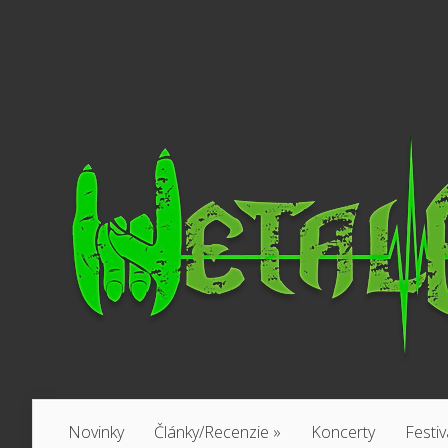
Novinky
Články/Recenzie
»
Koncerty
Festiv