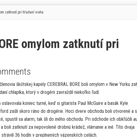
 zatknutí pri hľadaní vraha
RE omylom zatknutí pri
omments
 členovia škótskej kapely CEREBRAL BORE boli omylom v New Yorku zat
adaní chlapíka, ktorý v drogérii zavraždil niekoľko ľudí.
 oslavovala koniec turné, keď si gitarista Paul McGuire a basák Kyle
ford zašli skoro ráno do drogérie. Hoci dvere obchodu boli otvorené a s
é, spustil sa alarm, tak šli do iného obchodu. Pri odchode ich obkľúčili a
 boli zatknutí za nepovolené drobnú krádež, vlámanie a iné. Títo dvaja
strávili 36 hodín v preplnených väzenských celách.