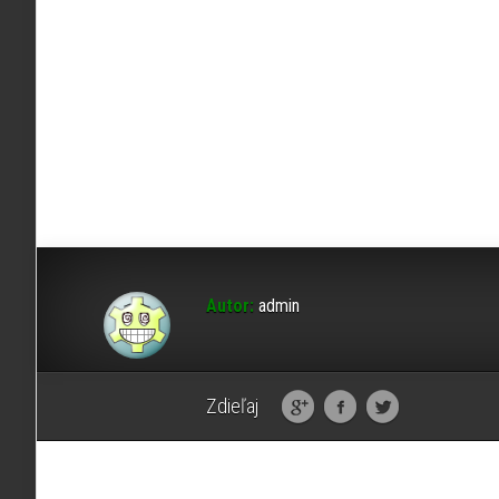
Autor:
admin
Zdieľaj