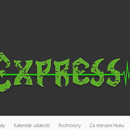
aly
Kalendár udalostí
Rozhovory
Za stenami hluku