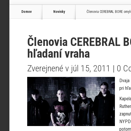
Domov
Novinky
Členovia CEREBRAL BORE omylom
Členovia CEREBRAL BO
hľadaní vraha
Zverejnené v júl 15, 2011 |
0 C
Dvaja
pri hľ
Kapela
Ruther
zapnut
NYPD a
potom 