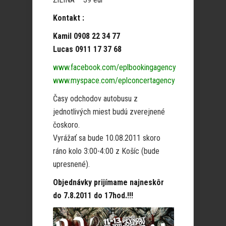
Kontakt :
Kamil 0908 22 34 77
Lucas 0911 17 37 68
www.facebook.com/eplbookingagency
www.myspace.com/eplconcertagency
Časy odchodov autobusu z
jednotlivých miest budú zverejnené
čoskoro.
Vyrážať sa bude 10.08.2011 skoro
ráno kolo 3:00-4:00 z Košíc (bude
upresnené).
Objednávky prijímame najneskôr
do 7.8.2011 do 17hod.!!!