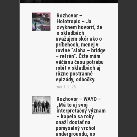
Rozhovor –
Holotropic – Ja
zvyknem hovoriť, že
o skladbách
uvažujem skôr ako o
príbehoch, menej v
rovine “sloha – bridge
– refrén”. Čiže mám
väčšinu času potrebu
robit v skladbách aj
rôzne postranné
epizódy, odbočky.
mar 1, 2026
Rozhovor – WAYD –
„Má to aj svoj
interpretačný význam
– kapela sa roky
snaží dostať na
pomyselný vrchol
undergroundu, no