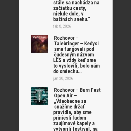
stále sa nachádza na
začiatku cesty,
niekde dole, v
bažinách snehu.“
feb 8, 2026
Rozhovor –
Talebringer – Kedysi
sme fungovali pod
čudesným názvom
LËS a vždy keď sme
to vyslovili, bolo nám
do smiechu…
jan 30, 2026
Rozhovor – Burn Fest
Open Air –
„Všeobecne sa
snažíme držať
pravidla, aby sme
priniesli ľudom
zaujímavé kapely a
vytvorili festival, na