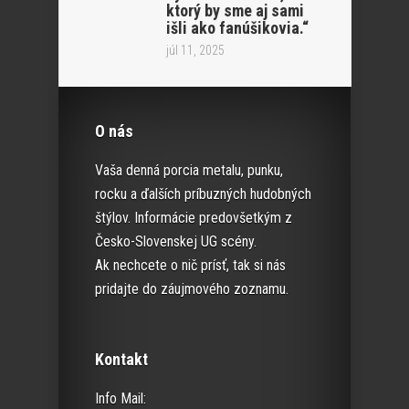
ktorý by sme aj sami
išli ako fanúšikovia.“
júl 11, 2025
O nás
Vaša denná porcia metalu, punku,
rocku a ďalších príbuzných hudobných
štýlov. Informácie predovšetkým z
Česko-Slovenskej UG scény.
Ak nechcete o nič prísť, tak si nás
pridajte do záujmového zoznamu.
Kontakt
Info Mail: