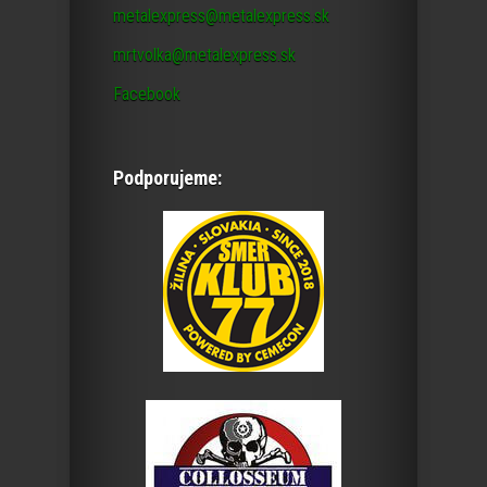
metalexpress@metalexpress.sk
mrtvolka@metalexpress.sk
Facebook
Podporujeme: