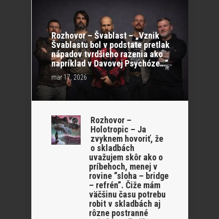
Rozhovor – Švablast – „Vznik
Švablastu bol v podstate pretlak
nápadov tvrdšieho razenia ako
napríklad v Davovej Psychóze…“
mar 17, 2026
Rozhovor –
Holotropic – Ja
zvyknem hovoriť, že
o skladbách
uvažujem skôr ako o
príbehoch, menej v
rovine “sloha – bridge
– refrén”. Čiže mám
väčšinu času potrebu
robit v skladbách aj
rôzne postranné