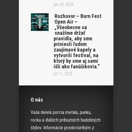
jan 30, 2026
Rozhovor – Burn Fest
Open Air –
„Všeobecne sa
snažíme držať
pravidla, aby sme
priniesli ľudom
zaujímavé kapely a
vytvorili festival, na
ktorý by sme aj sami
išli ako fanúšikovia.“
júl 11, 2025
O nás
Vaša denná porcia metalu, punku,
rocku a ďalších príbuzných hudobných
štýlov. Informácie predovšetkým z