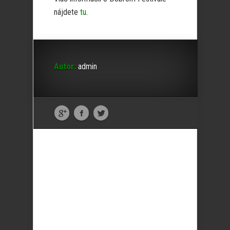
nájdete
tu
.
Autor:
admin