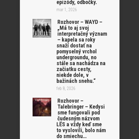
epizódy, odbočky.
mar 1, 2026
Rozhovor – WAYD –
„Má to aj svoj
interpretačný význam
– kapela sa roky
snaží dostať na
pomyselný vrchol
undergroundu, no
stále sa nachádza na
začiatku cesty,
niekde dole, v
bažinách snehu.“
feb 8, 2026
Rozhovor –
Talebringer – Kedysi
sme fungovali pod
čudesným názvom
LËS a vždy keď sme
to vyslovili, bolo nám
do smiechu…