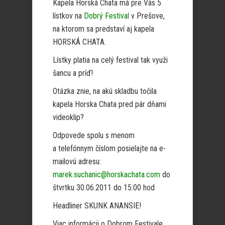
Kapela Horská Chata má pre Vás 5
lístkov na
Dobrý Festival
v Prešove,
na ktorom sa predstaví aj kapela
HORSKÁ CHATA.
Lístky platia na celý festival tak využi
šancu a príď!
Otázka znie, na akú skladbu točila
kapela Horska Chata pred pár dňami
videoklip?
Odpovede spolu s menom
a telefónnym číslom posielajte na e-
mailovú adresu:
marek.suchanic@horskachata.com
do
štvrtku 30.06.2011 do 15:00 hod
Headliner SKUNK ANANSIE!
Viac informácii o Dobrom Festivale