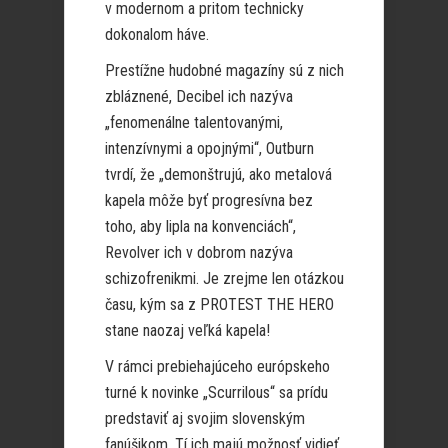
v modernom a pritom technicky
dokonalom háve.
Prestížne hudobné magazíny sú z nich
zbláznené, Decibel ich nazýva
„fenomenálne talentovanými,
intenzívnymi a opojnými“, Outburn
tvrdí, že „demonštrujú, ako metalová
kapela môže byť progresívna bez
toho, aby lipla na konvenciách“,
Revolver ich v dobrom nazýva
schizofrenikmi. Je zrejme len otázkou
času, kým sa z PROTEST THE HERO
stane naozaj veľká kapela!
V rámci prebiehajúceho európskeho
turné k novinke „Scurrilous“ sa prídu
predstaviť aj svojim slovenským
fanúšikom. Tí ich majú možnosť vidieť