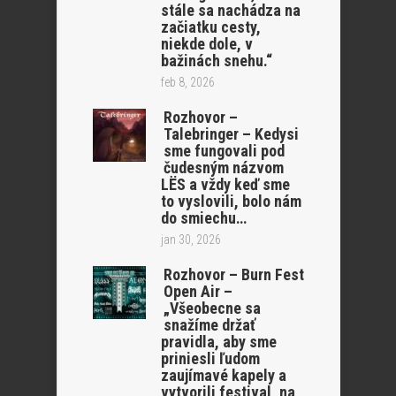
stále sa nachádza na
začiatku cesty,
niekde dole, v
bažinách snehu.“
feb 8, 2026
Rozhovor –
Talebringer – Kedysi
sme fungovali pod
čudesným názvom
LËS a vždy keď sme
to vyslovili, bolo nám
do smiechu…
jan 30, 2026
Rozhovor – Burn Fest
Open Air –
„Všeobecne sa
snažíme držať
pravidla, aby sme
priniesli ľudom
zaujímavé kapely a
vytvorili festival, na