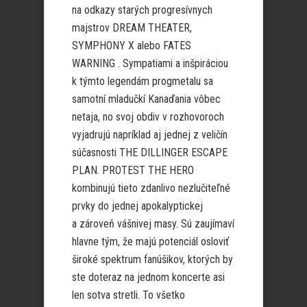
na odkazy starých progresívnych
majstrov DREAM THEATER,
SYMPHONY X alebo FATES
WARNING . Sympatiami a inšpiráciou
k týmto legendám progmetalu sa
samotní mladučkí Kanaďania vôbec
netaja, no svoj obdiv v rozhovoroch
vyjadrujú napríklad aj jednej z veličín
súčasnosti THE DILLINGER ESCAPE
PLAN. PROTEST THE HERO
kombinujú tieto zdanlivo nezlučiteľné
prvky do jednej apokalyptickej
a zároveň vášnivej masy. Sú zaujímaví
hlavne tým, že majú potenciál osloviť
široké spektrum fanúšikov, ktorých by
ste doteraz na jednom koncerte asi
len sotva stretli. To všetko