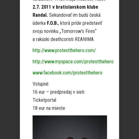
2.7. 2011 v bratislavskom klube
Randal.
Sekundovať im budú česká
úderka
F.O.B.
, ktorá príde predstaviť
svoju novinku „Tomorrow’s Fires“
a rakúski deathcoristi REANIMA.
http://www.protestthehero.com/
http://www.myspace.com/protestthehero
www.facebook.com/protestthehero
Vstupné:
16 eur – predpredaj v sieti
Ticketportal
18 eur na mieste