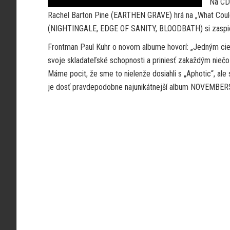
Na CD 
Rachel Barton Pine (EARTHEN GRAVE) hrá na „What Coul
(NIGHTINGALE, EDGE OF SANITY, BLOODBATH) si zaspieval
Frontman Paul Kuhr o novom albume hovorí: „Jedným c
svoje skladateľské schopnosti a priniesť zakaždým nieč
Máme pocit, že sme to nielenže dosiahli s „Aphotic“, al
je dosť pravdepodobne najunikátnejší album NOVEMBE