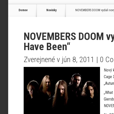
Domov
Novinky
NOVEMBERS DOOM vydali nový 
NOVEMBERS DOOM vyda
Have Been“
Zverejnené v jún 8, 2011 |
0 C
Nový 
Cage X
„Autum
„What
Giers
NOVEM