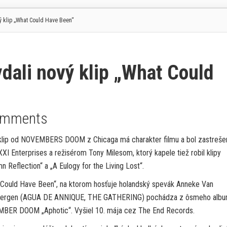
klip „What Could Have Been“
li nový klip „What Could
omments
klip od NOVEMBERS DOOM z Chicaga má charakter filmu a bol zastreše
XI Enterprises a režisérom Tony Milesom, ktorý kapele tiež robil klipy
n Reflection“ a „A Eulogy for the Living Lost“.
 Could Have Been“, na ktorom hosťuje holandský spevák Anneke Van
bergen (AGUA DE ANNIQUE, THE GATHERING) pochádza z ôsmeho alb
BER DOOM „Aphotic“. Vyšiel 10. mája cez The End Records.