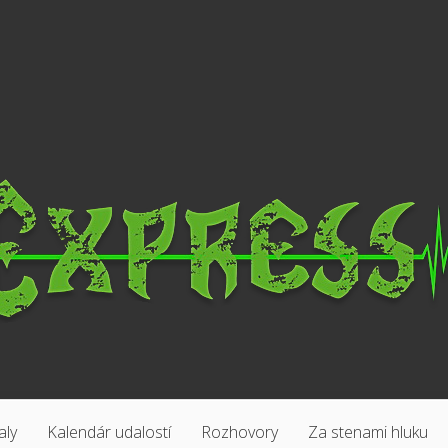
aly
Kalendár udalostí
Rozhovory
Za stenami hluku