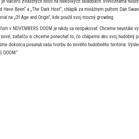
je viacero zvláštnych hostí na niekoľkých skladbách: svetoznáma huslis
d Have Been“ a „The Dark Host“, chlapík za mixážnym pultom Dan Swa
 na „Of Age and Origin“, kde použil svoj mocný growling.
ieľom v NOVEMBERS DOOM je nikdy sa neopakovať. Chceme neustále vy
o nové, zaťiaľčo si chceme ponechať to, čo chápeme ako svoj hudobný p
e sme dokonca posunuli našu tvorbu do nového hudobného teritória. Výs
RS DOOM.“