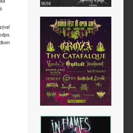
tka
nö
zývať
odpis.
ledkom