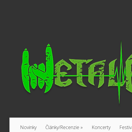
Novinky
Články/Recenzie
»
Koncerty
Festiv