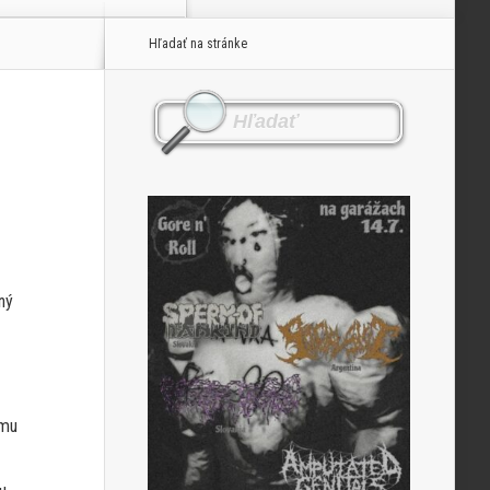
Hľadať na stránke
ný
umu