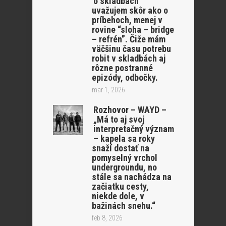
o skladbách
uvažujem skôr ako o
príbehoch, menej v
rovine “sloha – bridge
– refrén”. Čiže mám
väčšinu času potrebu
robit v skladbách aj
rôzne postranné
epizódy, odbočky.
mar 1, 2026
Rozhovor – WAYD –
„Má to aj svoj
interpretačný význam
– kapela sa roky
snaží dostať na
pomyselný vrchol
undergroundu, no
stále sa nachádza na
začiatku cesty,
niekde dole, v
bažinách snehu.“
feb 8, 2026