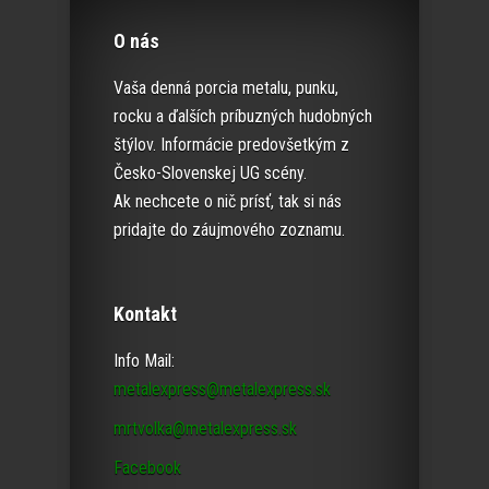
O nás
Vaša denná porcia metalu, punku,
rocku a ďalších príbuzných hudobných
štýlov. Informácie predovšetkým z
Česko-Slovenskej UG scény.
Ak nechcete o nič prísť, tak si nás
pridajte do záujmového zoznamu.
Kontakt
Info Mail:
metalexpress@metalexpress.sk
mrtvolka@metalexpress.sk
Facebook