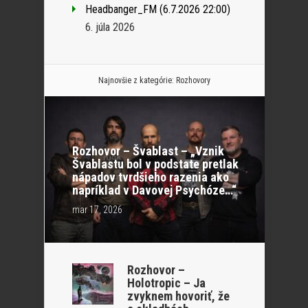
Headbanger_FM (6.7.2026 22:00)
6. júla 2026
Najnovšie z kategórie:
Rozhovory
Rozhovor – Švablast – „Vznik
Švablastu bol v podstate pretlak
nápadov tvrdšieho razenia ako
napríklad v Davovej Psychóze…“
mar 17, 2026
Rozhovor –
Holotropic – Ja
zvyknem hovoriť, že