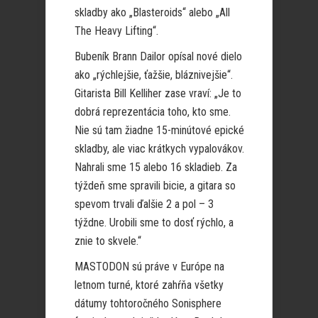
skladby ako „Blasteroids“ alebo „All
The Heavy Lifting“.
Bubeník Brann Dailor opísal nové dielo
ako „rýchlejšie, ťažšie, bláznivejšie“.
Gitarista Bill Kelliher zase vraví: „Je to
dobrá reprezentácia toho, kto sme.
Nie sú tam žiadne 15-minútové epické
skladby, ale viac krátkych vypalovákov.
Nahrali sme 15 alebo 16 skladieb. Za
týždeň sme spravili bicie, a gitara so
spevom trvali ďalšie 2 a pol – 3
týždne. Urobili sme to dosť rýchlo, a
znie to skvele.“
MASTODON sú práve v Európe na
letnom turné, ktoré zahŕňa všetky
dátumy tohtoročného Sonisphere