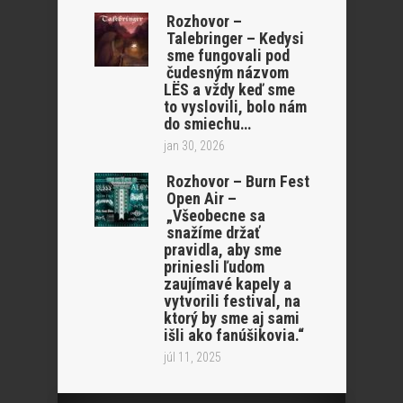
Rozhovor –
Talebringer – Kedysi
sme fungovali pod
čudesným názvom
LËS a vždy keď sme
to vyslovili, bolo nám
do smiechu…
jan 30, 2026
Rozhovor – Burn Fest
Open Air –
„Všeobecne sa
snažíme držať
pravidla, aby sme
priniesli ľudom
zaujímavé kapely a
vytvorili festival, na
ktorý by sme aj sami
išli ako fanúšikovia.“
júl 11, 2025