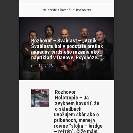
Najnovšie z kategórie:
Rozhovory
Rozhovor – Švablast – „Vznik
Švablastu bol v podstate pretlak
nápadov tvrdšieho razenia ako
napríklad v Davovej Psychóze…“
mar 17, 2026
Rozhovor –
Holotropic – Ja
zvyknem hovoriť, že
o skladbách
uvažujem skôr ako o
príbehoch, menej v
rovine “sloha – bridge
– refrén”. Čiže mám