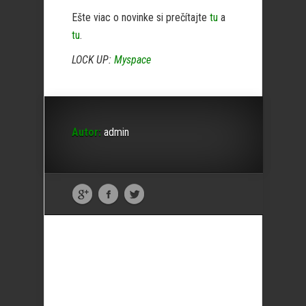
Ešte viac o novinke si prečítajte
tu
a
tu
.
LOCK UP:
Myspace
Autor:
admin