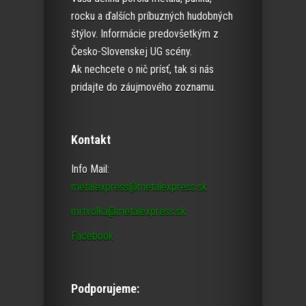
rocku a ďalších príbuzných hudobných
štýlov. Informácie predovšetkým z
Česko-Slovenskej UG scény.
Ak nechcete o nič prísť, tak si nás
pridajte do záujmového zoznamu.
Kontakt
Info Mail:
metalexpress@metalexpress.sk
mrtvolka@metalexpress.sk
Facebook
Podporujeme: