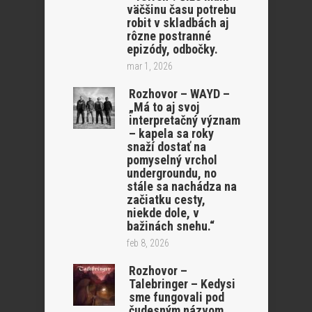
väčšinu času potrebu
robit v skladbách aj
rôzne postranné
epizódy, odbočky.
mar 1, 2026
Rozhovor – WAYD –
„Má to aj svoj
interpretačný význam
– kapela sa roky
snaží dostať na
pomyselný vrchol
undergroundu, no
stále sa nachádza na
začiatku cesty,
niekde dole, v
bažinách snehu.“
feb 8, 2026
Rozhovor –
Talebringer – Kedysi
sme fungovali pod
čudesným názvom