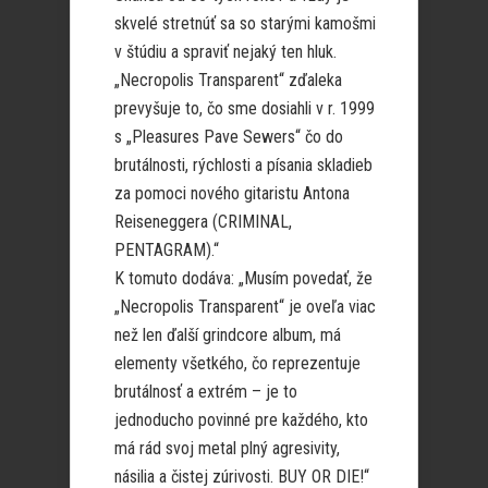
skvelé stretnúť sa so starými kamošmi
v štúdiu a spraviť nejaký ten hluk.
„Necropolis Transparent“ zďaleka
prevyšuje to, čo sme dosiahli v r. 1999
s „Pleasures Pave Sewers“ čo do
brutálnosti, rýchlosti a písania skladieb
za pomoci nového gitaristu Antona
Reiseneggera (CRIMINAL,
PENTAGRAM).“
K tomuto dodáva: „Musím povedať, že
„Necropolis Transparent“ je oveľa viac
než len ďalší grindcore album, má
elementy všetkého, čo reprezentuje
brutálnosť a extrém – je to
jednoducho povinné pre každého, kto
má rád svoj metal plný agresivity,
násilia a čistej zúrivosti. BUY OR DIE!“