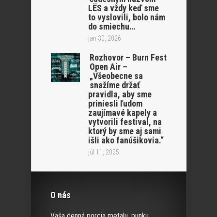
LËS a vždy keď sme
to vyslovili, bolo nám
do smiechu…
jan 30, 2026
Rozhovor – Burn Fest
Open Air –
„Všeobecne sa
snažíme držať
pravidla, aby sme
priniesli ľudom
zaujímavé kapely a
vytvorili festival, na
ktorý by sme aj sami
išli ako fanúšikovia.“
júl 11, 2025
O nás
Vaša denná porcia metalu, punku,