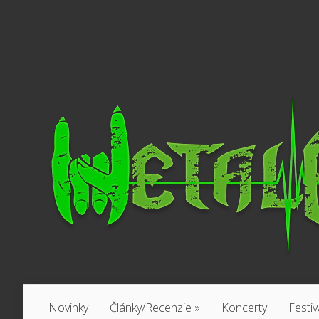
Novinky
Články/Recenzie
»
Koncerty
Festiv