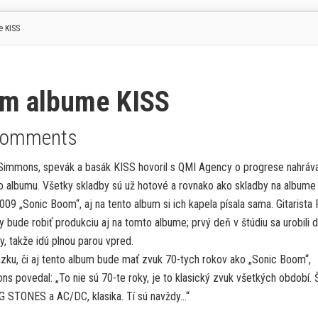
 KISS
m albume KISS
Comments
Simmons, spevák a basák KISS hovoril s QMI Agency o progrese nahráva
 albumu. Všetky skladby sú už hotové a rovnako ako skladby na albume
009 „Sonic Boom“, aj na tento album si ich kapela písala sama. Gitarista 
y bude robiť produkciu aj na tomto albume; prvý deň v štúdiu sa urobili 
y, takže idú plnou parou vpred.
zku, či aj tento album bude mať zvuk 70-tych rokov ako „Sonic Boom“,
s povedal: „To nie sú 70-te roky, je to klasický zvuk všetkých období. Š
G STONES a AC/DC, klasika. Tí sú navždy…“