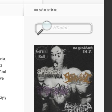
Hľadať na stránke
nia
 z
Paul
dve
týly