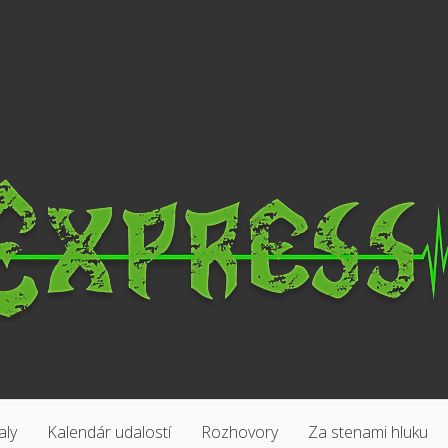
aly
Kalendár udalostí
Rozhovory
Za stenami hluku