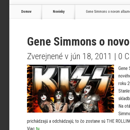
Domov
Novinky
Gene Simmons o novom albume
Gene Simmons o novo
Zverejnené v jún 18, 2011 |
0 
Gene 
nového
roku 2
Stanle
skladb
Na otá
Simmon
prichádzajú a odchádzajú; to čo zostane sú THE ROLLIN
Viac
tu
.