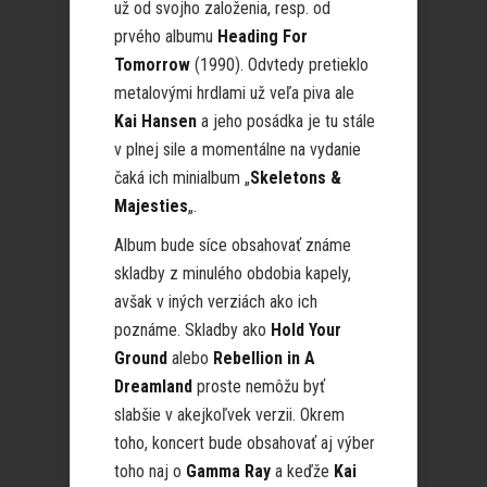
už od svojho založenia, resp. od
prvého albumu
Heading For
Tomorrow
(1990). Odvtedy pretieklo
metalovými hrdlami už veľa piva ale
Kai Hansen
a jeho posádka je tu stále
v plnej sile a momentálne na vydanie
čaká ich minialbum „
Skeletons &
Majesties
„.
Album bude síce obsahovať známe
skladby z minulého obdobia kapely,
avšak v iných verziách ako ich
poznáme. Skladby ako
Hold Your
Ground
alebo
Rebellion in A
Dreamland
proste nemôžu byť
slabšie v akejkoľvek verzii. Okrem
toho, koncert bude obsahovať aj výber
toho naj o
Gamma Ray
a keďže
Kai