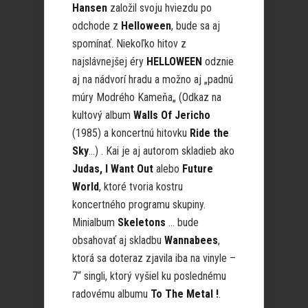
Hansen
založil svoju hviezdu po
odchode z
Helloween
, bude sa aj
spomínať. Niekoľko hitov z
najslávnejšej éry
HELLOWEEN
odznie
aj na nádvorí hradu a možno aj „padnú
múry Modrého Kameňa„ (Odkaz na
kultový album
Walls Of Jericho
(1985) a koncertnú hitovku
Ride the
Sky
…) . Kai je aj autorom skladieb ako
Judas, I Want Out
alebo
Future
World
, ktoré tvoria kostru
koncertného programu skupiny.
Minialbum
Skeletons
… bude
obsahovať aj skladbu
Wannabees
,
ktorá sa doteraz zjavila iba na vinyle –
7“ singli, ktorý vyšiel ku poslednému
radovému albumu
To The Metal !
.