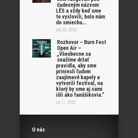
čudesným názvom
LËS a vždy keď sme
to vyslovili, bolo nám
do smiechu…
jan 30, 2026
Rozhovor – Burn Fest
Open Air –
„Všeobecne sa
snažíme držať
pravidla, aby sme
priniesli ľudom
zaujímavé kapely a
vytvorili festival, na
ktorý by sme aj sami
išli ako fanúšikovia.“
júl 11, 2025
O nás