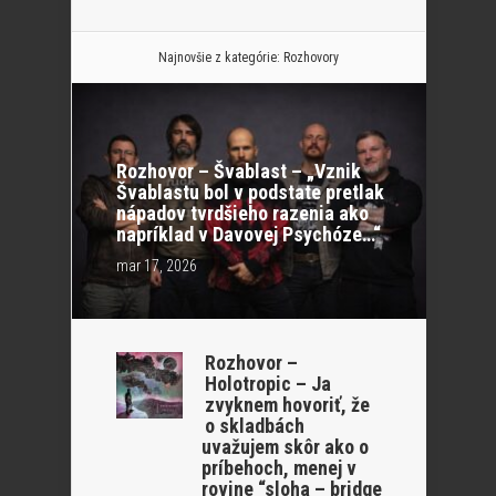
Najnovšie z kategórie:
Rozhovory
Rozhovor – Švablast – „Vznik
Švablastu bol v podstate pretlak
nápadov tvrdšieho razenia ako
napríklad v Davovej Psychóze…“
mar 17, 2026
Rozhovor –
Holotropic – Ja
zvyknem hovoriť, že
o skladbách
uvažujem skôr ako o
príbehoch, menej v
rovine “sloha – bridge