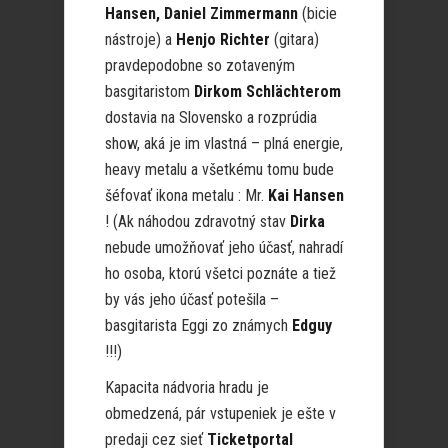
Hansen, Daniel Zimmermann
(bicie
nástroje) a
Henjo Richter
(gitara)
pravdepodobne so zotaveným
basgitaristom
Dirkom Schlächterom
dostavia na Slovensko a rozprúdia
show, aká je im vlastná – plná energie,
heavy metalu a všetkému tomu bude
šéfovať ikona metalu : Mr.
Kai Hansen
! (Ak náhodou zdravotný stav
Dirka
nebude umožňovať jeho účasť, nahradí
ho osoba, ktorú všetci poznáte a tiež
by vás jeho účasť potešila –
basgitarista Eggi zo známych
Edguy
!!!)
Kapacita nádvoria hradu je
obmedzená, pár vstupeniek je ešte v
predaji cez sieť
Ticketportal