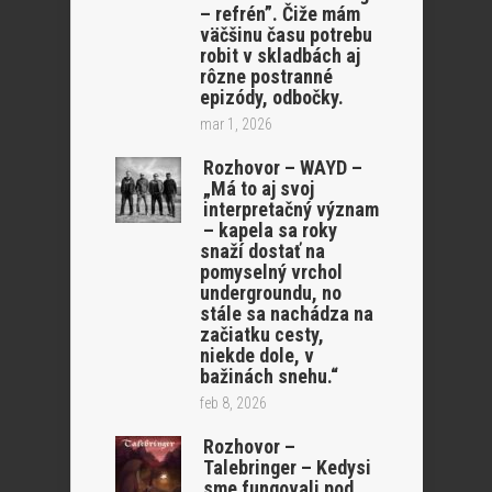
– refrén”. Čiže mám
väčšinu času potrebu
robit v skladbách aj
rôzne postranné
epizódy, odbočky.
mar 1, 2026
Rozhovor – WAYD –
„Má to aj svoj
interpretačný význam
– kapela sa roky
snaží dostať na
pomyselný vrchol
undergroundu, no
stále sa nachádza na
začiatku cesty,
niekde dole, v
bažinách snehu.“
feb 8, 2026
Rozhovor –
Talebringer – Kedysi
sme fungovali pod