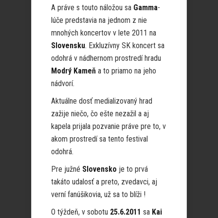
A práve s touto náložou sa
Gamma
-
lúče predstavia na jednom z nie
mnohých koncertov v lete 2011 na
Slovensku
. Exkluzívny SK koncert sa
odohrá v nádhernom prostredí hradu
Modrý Kameň
a to priamo na jeho
nádvorí.
Aktuálne dosť medializovaný hrad
zažije niečo, čo ešte nezažil a aj
kapela prijala pozvanie práve pre to, v
akom prostredí sa tento festival
odohrá.
Pre južné
Slovensko
je to prvá
takáto udalosť a preto, zvedavci, aj
verní fanúšikovia, už sa to blíži !
O týždeň, v sobotu
25.6.2011
sa
Kai