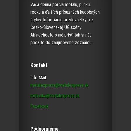
Vaša denná porcia metalu, punku,
rocku a ďalších príbuzných hudobných
štýlov. Informácie predovšetkým z
Česko-Slovenskej UG scény.
Ak nechcete o nič prísť, tak si nás
pridajte do záujmového zoznamu.
Kontakt
Info Mail:
metalexpress@metalexpress.sk
mrtvolka@metalexpress.sk
Facebook
Podporujeme: