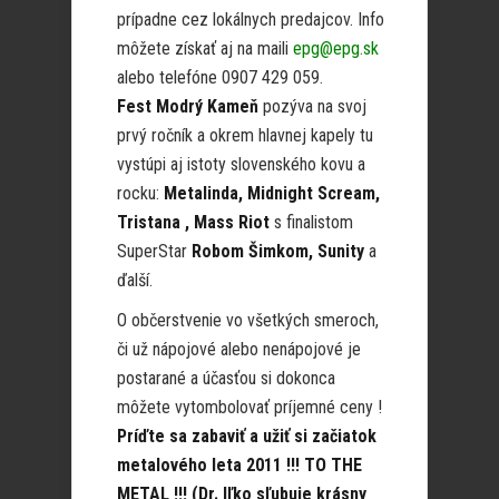
prípadne cez lokálnych predajcov. Info
môžete získať aj na maili
epg@epg.sk
alebo telefóne 0907 429 059.
Fest Modrý Kameň
pozýva na svoj
prvý ročník a okrem hlavnej kapely tu
vystúpi aj istoty slovenského kovu a
rocku:
Metalinda, Midnight Scream,
Tristana , Mass Riot
s finalistom
SuperStar
Robom Šimkom, Sunity
a
ďalší.
O občerstvenie vo všetkých smeroch,
či už nápojové alebo nenápojové je
postarané a účasťou si dokonca
môžete vytombolovať príjemné ceny !
Príďte sa zabaviť a užiť si začiatok
metalového leta 2011 !!! TO THE
METAL !!! (Dr. Iľko sľubuje krásny