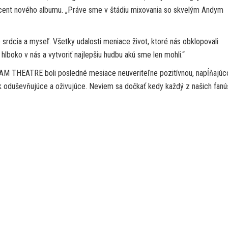
cent nového albumu. „Práve sme v štádiu mixovania so skvelým Andym
srdcia a myseľ. Všetky udalosti meniace život, ktoré nás obklopovali
hlboko v nás a vytvoriť najlepšiu hudbu akú sme len mohli.“
AM THEATRE boli posledné mesiace neuveriteľne pozitívnou, napĺňajúc
 oduševňujúce a oživujúce. Neviem sa dočkať kedy každý z našich fanú