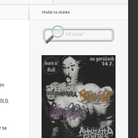
Hľadať na stránke
zov
OLD,
y sa