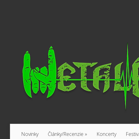
Novinky
Články/Recenzie
»
Koncerty
Festiv