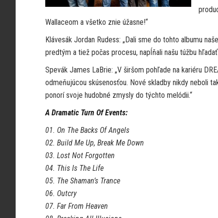
produ
Wallaceom a všetko znie úžasne!“
Klávesák Jordan Rudess: „Dali sme do tohto albumu naše 
predtým a tiež počas procesu, napĺňali našu túžbu hľadať 
Spevák James LaBrie: „V širšom pohľade na kariéru DRE
odmeňujúcou skúsenosťou. Nové skladby nikdy neboli tak
ponorí svoje hudobné zmysly do týchto melódii.“
A Dramatic Turn Of Events:
01. On The Backs Of Angels
02. Build Me Up, Break Me Down
03. Lost Not Forgotten
04. This Is The Life
05. The Shaman’s Trance
06. Outcry
07. Far From Heaven