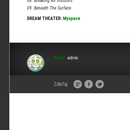
08. Breaking All Illusions
09. Beneath The Surface
DREAM THEATER:
Myspace
Autor:
admin
Zdieľaj