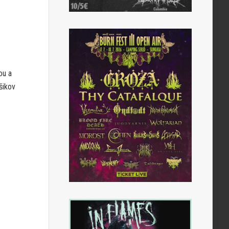
ou a
šikov