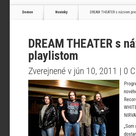
Domov
Novinky
DREAM THEATER s názvom pre n
DREAM THEATER s náz
playlistom
Zverejnené v jún 10, 2011 |
0 
Progre
novéh
Recor
WHITE
NIRVA
„Som n
dostan