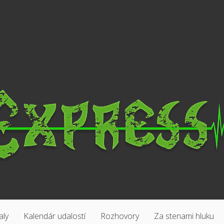
aly
Kalendár udalostí
Rozhovory
Za stenami hluku