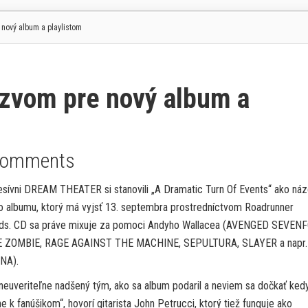
ový album a playlistom
vom pre nový album a
Comments
sívni DREAM THEATER si stanovili „A Dramatic Turn Of Events“ ako ná
o albumu, ktorý má vyjsť 13. septembra prostredníctvom Roadrunner
ds. CD sa práve mixuje za pomoci Andyho Wallacea (AVENGED SEVENF
 ZOMBIE, RAGE AGAINST THE MACHINE, SEPULTURA, SLAYER a napr.
NA).
euveriteľne nadšený tým, ako sa album podaril a neviem sa dočkať ked
e k fanúšikom“, hovorí gitarista John Petrucci, ktorý tiež funguje ako