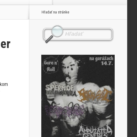
Hľadať na stránke
ier
arkom
y