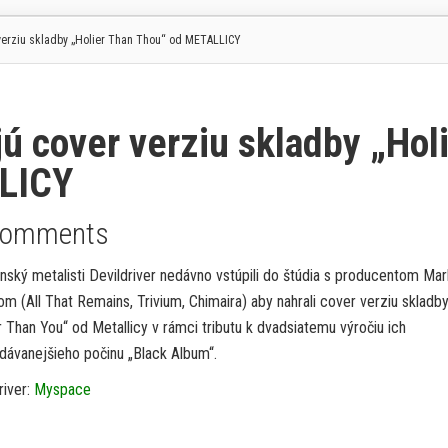
verziu skladby „Holier Than Thou“ od METALLICY
 cover verziu skladby „Hol
LICY
Comments
rnský metalisti Devildriver nedávno vstúpili do štúdia s producentom M
m (All That Remains, Trivium, Chimaira) aby nahrali cover verziu skladb
r Than You“ od Metallicy v rámci tributu k dvadsiatemu výročiu ich
dávanejšieho počinu „Black Album“.
river:
Myspace