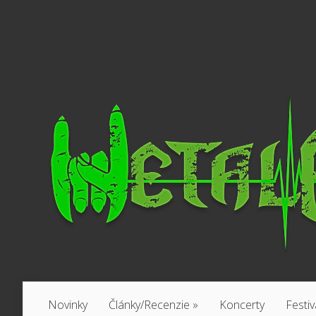
Novinky
Články/Recenzie
»
Koncerty
Festiv