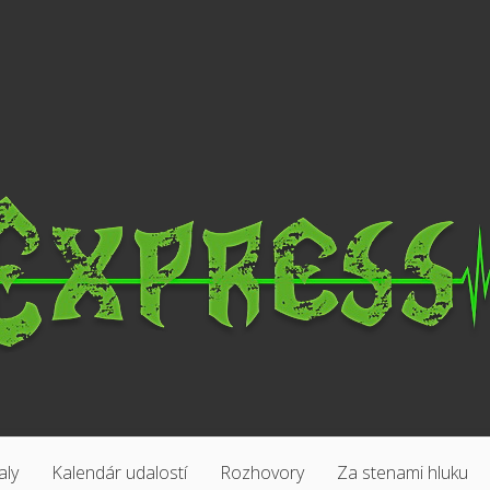
aly
Kalendár udalostí
Rozhovory
Za stenami hluku