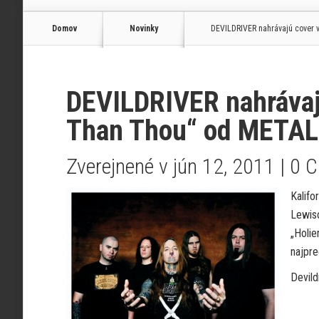
Domov
Novinky
DEVILDRIVER nahrávajú cover 
DEVILDRIVER nahrávajú
Than Thou“ od METAL
Zverejnené v jún 12, 2011 |
0 
Kalifo
Lewiso
„Holie
najpre
Devild