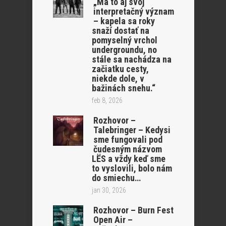
„Má to aj svoj
interpretačný význam
– kapela sa roky
snaží dostať na
pomyselný vrchol
undergroundu, no
stále sa nachádza na
začiatku cesty,
niekde dole, v
bažinách snehu.“
feb 8, 2026
Rozhovor –
Talebringer – Kedysi
sme fungovali pod
čudesným názvom
LËS a vždy keď sme
to vyslovili, bolo nám
do smiechu…
jan 30, 2026
Rozhovor – Burn Fest
Open Air –