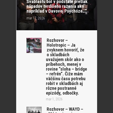
Švablastu bol v podstate pretlak
nápadov tvrdšieho razenia ako
napríklad v Davovej Psychóze…“
mar 17, 2026
Rozhovor –
Holotropic – Ja
zvyknem hovoriť, že
o skladbách
uvažujem skôr ako o
príbehoch, menej v
rovine “sloha – bridge
– refrén”. Čiže mám
väčšinu času potrebu
robit v skladbách aj
rôzne postranné
epizódy, odbočky.
mar 1, 2026
Rozhovor – WAYD –