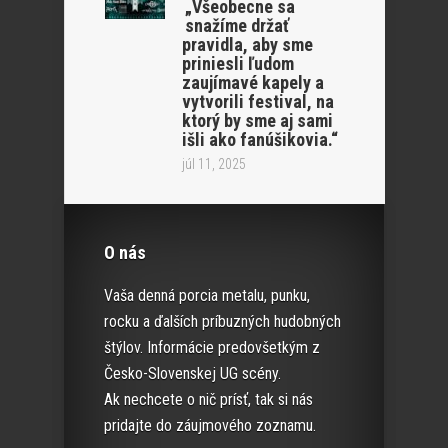
„Všeobecne sa
snažíme držať
pravidla, aby sme
priniesli ľudom
zaujímavé kapely a
vytvorili festival, na
ktorý by sme aj sami
išli ako fanúšikovia.“
júl 11, 2025
O nás
Vaša denná porcia metalu, punku,
rocku a ďalších príbuzných hudobných
štýlov. Informácie predovšetkým z
Česko-Slovenskej UG scény.
Ak nechcete o nič prísť, tak si nás
pridajte do záujmového zoznamu.