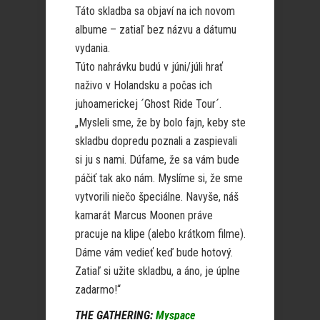
Táto skladba sa objaví na ich novom
albume – zatiaľ bez názvu a dátumu
vydania.
Túto nahrávku budú v júni/júli hrať
naživo v Holandsku a počas ich
juhoamerickej ´Ghost Ride Tour´.
„Mysleli sme, že by bolo fajn, keby ste
skladbu dopredu poznali a zaspievali
si ju s nami. Dúfame, že sa vám bude
páčiť tak ako nám. Myslíme si, že sme
vytvorili niečo špeciálne. Navyše, náš
kamarát Marcus Moonen práve
pracuje na klipe (alebo krátkom filme).
Dáme vám vedieť keď bude hotový.
Zatiaľ si užite skladbu, a áno, je úplne
zadarmo!“
THE GATHERING:
Myspace