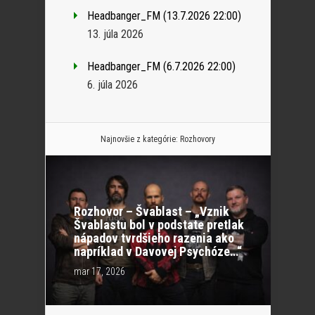
Headbanger_FM (13.7.2026 22:00)
13. júla 2026
Headbanger_FM (6.7.2026 22:00)
6. júla 2026
Najnovšie z kategórie:
Rozhovory
Rozhovor – Švablast – „Vznik
Švablastu bol v podstate pretlak
nápadov tvrdšieho razenia ako
napríklad v Davovej Psychóze…“
mar 17, 2026