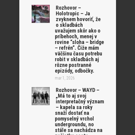
Rozhovor –
Holotropic – Ja
zvyknem hovoriť, že
o skladbách
uvažujem skôr ako o
príbehoch, menej v
rovine “sloha – bridge
– refrén”. Čiže mám
väčšinu času potrebu
robit v skladbách aj
rôzne postranné
epizódy, odbočky.
mar 1, 2026
Rozhovor – WAYD –
„Má to aj svoj
interpretačný význam
– kapela sa roky
snaží dostať na
pomyselný vrchol
undergroundu, no
stále sa nachádza na