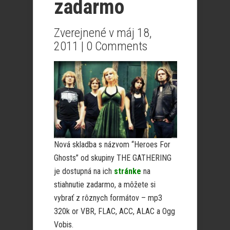
zadarmo
Zverejnené v máj 18,
2011 |
0 Comments
Nová skladba s názvom “Heroes For
Ghosts” od skupiny THE GATHERING
je dostupná na ich
stránke
na
stiahnutie zadarmo, a môžete si
vybrať z rôznych formátov – mp3
320k or VBR, FLAC, ACC, ALAC a Ogg
Vobis.