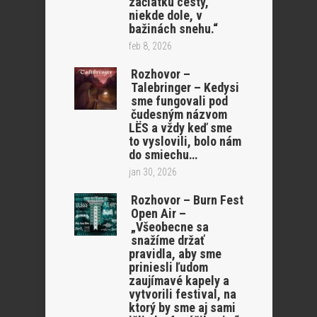
začiatku cesty,
niekde dole, v
bažinách snehu.“
feb 8, 2026
Rozhovor –
Talebringer – Kedysi
sme fungovali pod
čudesným názvom
LËS a vždy keď sme
to vyslovili, bolo nám
do smiechu…
jan 30, 2026
Rozhovor – Burn Fest
Open Air –
„Všeobecne sa
snažíme držať
pravidla, aby sme
priniesli ľudom
zaujímavé kapely a
vytvorili festival, na
ktorý by sme aj sami