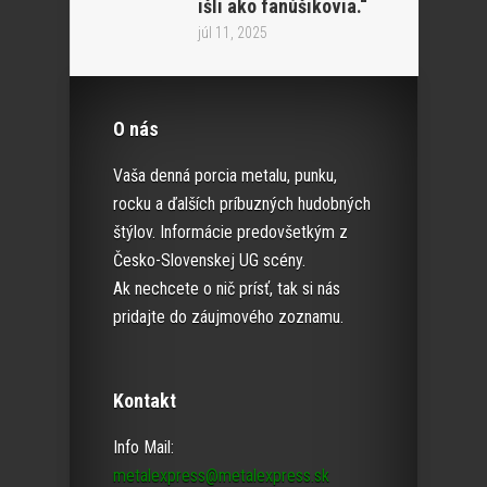
išli ako fanúšikovia.“
júl 11, 2025
O nás
Vaša denná porcia metalu, punku,
rocku a ďalších príbuzných hudobných
štýlov. Informácie predovšetkým z
Česko-Slovenskej UG scény.
Ak nechcete o nič prísť, tak si nás
pridajte do záujmového zoznamu.
Kontakt
Info Mail:
metalexpress@metalexpress.sk