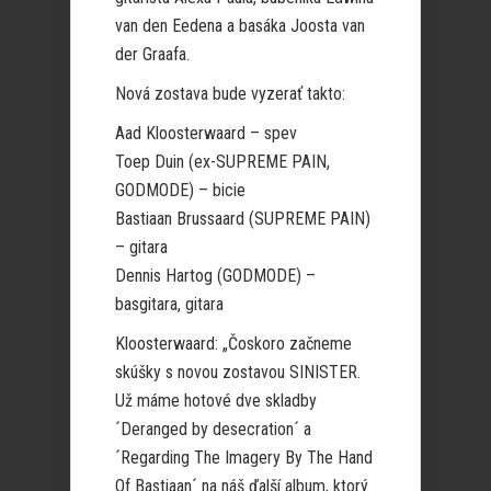
van den Eedena a basáka Joosta van
der Graafa.
Nová zostava bude vyzerať takto:
Aad Kloosterwaard – spev
Toep Duin (ex-SUPREME PAIN,
GODMODE) – bicie
Bastiaan Brussaard (SUPREME PAIN)
– gitara
Dennis Hartog (GODMODE) –
basgitara, gitara
Kloosterwaard: „Čoskoro začneme
skúšky s novou zostavou SINISTER.
Už máme hotové dve skladby
´Deranged by desecration´ a
´Regarding The Imagery By The Hand
Of Bastiaan´ na náš ďalší album, ktorý