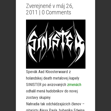
Zverejnené v máj 26,
2011 |
0 Comments
Spevák Aad Kloosterwaard z
holandskej death metalovej kapely
SINISTER po avizovaných
zmenách
odhalil mená hudobníkov do novej
zostavy skupiny.
Nahradia tak odchádzajúcich členov –
gitaristu Alexa Paula, bubeníka Edwina