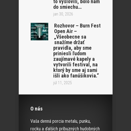
to vyslovili, bolo nám
do smiechu…
jan 30, 2026
Rozhovor – Burn Fest
Open Air –
„Všeobecne sa
snažíme držať
pravidla, aby sme
priniesli ľudom
zaujímavé kapely a
vytvorili festival, na
ktorý by sme aj sami
išli ako fanúšikovia.“
júl 11, 2025
O nás
Vaša denná porcia metalu, punku,
rocku a ďalších príbuzných hudobných