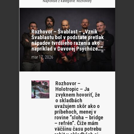
Najnovšie z kategórie:
Rozhovory
Rozhovor – Švablast – „Vznik
Švablastu bol v podstate pretlak
nápadov tvrdšieho razenia ako
napríklad v Davovej Psychóze…“
mar 17, 2026
Rozhovor –
Holotropic – Ja
zvyknem hovoriť, že
o skladbách
uvažujem skôr ako o
príbehoch, menej v
rovine “sloha – bridge
– refrén”. Čiže mám
väčšinu času potrebu