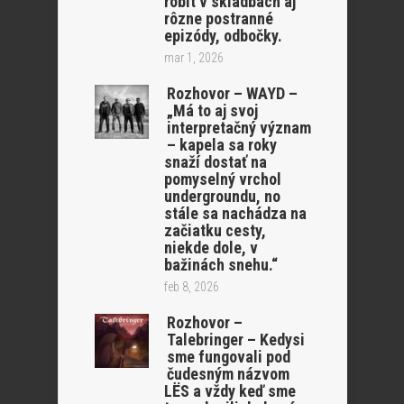
robit v skladbách aj
rôzne postranné
epizódy, odbočky.
mar 1, 2026
Rozhovor – WAYD –
„Má to aj svoj
interpretačný význam
– kapela sa roky
snaží dostať na
pomyselný vrchol
undergroundu, no
stále sa nachádza na
začiatku cesty,
niekde dole, v
bažinách snehu.“
feb 8, 2026
Rozhovor –
Talebringer – Kedysi
sme fungovali pod
čudesným názvom
LËS a vždy keď sme