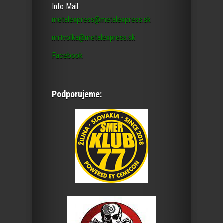
Info Mail:
metalexpress@metalexpress.sk
mrtvolka@metalexpress.sk
Facebook
Podporujeme: