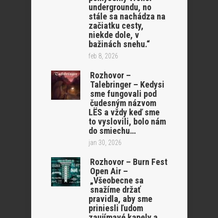
undergroundu, no
stále sa nachádza na
začiatku cesty,
niekde dole, v
bažinách snehu.“
feb 8, 2026
Rozhovor –
Talebringer – Kedysi
sme fungovali pod
čudesným názvom
LËS a vždy keď sme
to vyslovili, bolo nám
do smiechu…
jan 30, 2026
Rozhovor – Burn Fest
Open Air –
„Všeobecne sa
snažíme držať
pravidla, aby sme
priniesli ľudom
zaujímavé kapely a