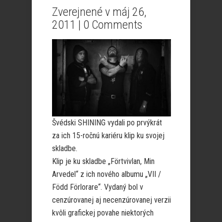
Zverejnené v máj 26,
2011 |
0 Comments
Švédski SHINING vydali po prvýkrát
za ich 15-ročnú kariéru klip ku svojej
skladbe.
Klip je ku skladbe „Förtvivlan, Min
Arvedel“ z ich nového albumu „VII /
Född Förlorare“. Vydaný bol v
cenzúrovanej aj necenzúrovanej verzii
kvôli grafickej povahe niektorých