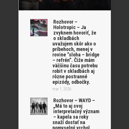
Rozhovor –
Holotropic – Ja
zvyknem hovoriť, že
o skladbách
uvažujem skôr ako o
príbehoch, menej v
rovine “sloha – bridge
– refrén”. Čiže mám
väčšinu času potrebu
robit v skladbách aj
rôzne postranné
epizódy, odbočky.
mar 1, 2026
Rozhovor – WAYD –
„Má to aj svoj
interpretačný význam
– kapela sa roky
snaží dostať na
pomyselný vrchol