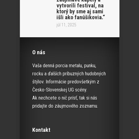
vytvorili festival, na
ktorý by sme aj sami
išli ako fanúšikovia.“
júl 11, 2025
O nás
Vaša denná porcia metalu, punku,
rocku a ďalších príbuzných hudobných
štýlov. Informácie predovšetkým z
Česko-Slovenskej UG scény.
Ak nechcete o nič prísť, tak si nás
pridajte do záujmového zoznamu.
Kontakt