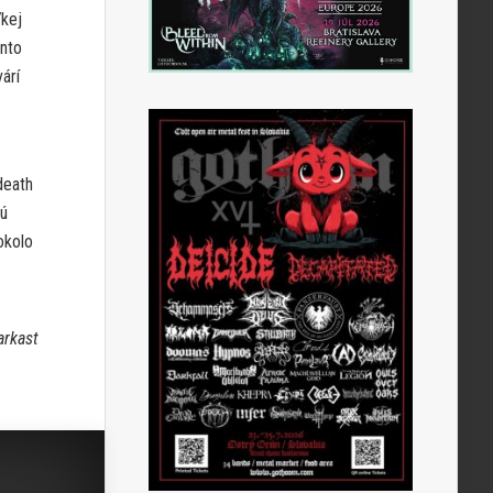
ľkej
ento
árí
death
nú
okolo
arkast