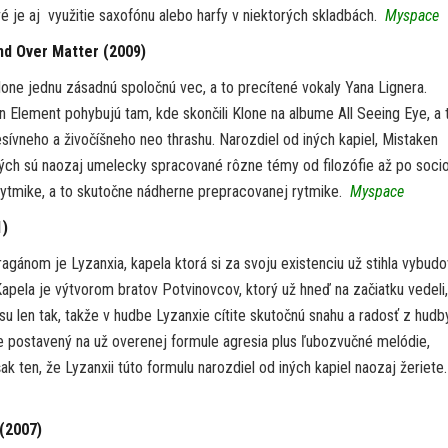
é je aj využitie saxofónu alebo harfy v niektorých skladbách.
Myspace
nd Over Matter (2009)
one jednu zásadnú spoločnú vec, a to precítené vokaly Yana Lignera.
 Element pohybujú tam, kde skončili Klone na albume All Seeing Eye, a 
ívneho a živočíšneho neo thrashu. Narozdiel od iných kapiel, Mistaken
rých sú naozaj umelecky spracované rôzne témy od filozófie až po socio
 rytmike, a to skutočne nádherne prepracovanej rytmike.
Myspace
1)
gánom je Lyzanxia, kapela ktorá si za svoju existenciu už stihla vybudo
pela je výtvorom bratov Potvinovcov, ktorý už hneď na začiatku vedeli,
u len tak, takže v hudbe Lyzanxie cítite skutočnú snahu a radosť z hudby
e postavený na už overenej formule agresia plus ľubozvučné melódie,
ak ten, že Lyzanxii túto formulu narozdiel od iných kapiel naozaj žeriete
(2007)