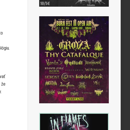
to
lógiu.
vať
 že
.
.