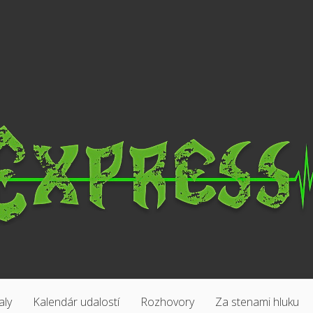
aly
Kalendár udalostí
Rozhovory
Za stenami hluku