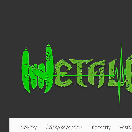
Novinky
Články/Recenzie
»
Koncerty
Festiv