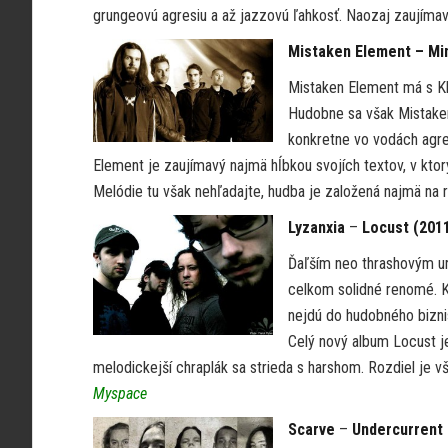
grungeovú agresiu a až jazzovú ľahkosť. Naozaj zaujímav
Mistaken Element – Mi
Mistaken Element má s Kl
Hudobne sa však Mistaken
konkretne vo vodách agres
Element je zaujímavý najmä hĺbkou svojích textov, v kto
Melódie tu však nehľadajte, hudba je založená najmä na
Lyzanxia
–
Locust (201
Ďaľším neo thrashovým ura
celkom solidné renomé. Ka
nejdú do hudobného biznis
Celý nový album Locust j
melodickejší chraplák sa strieda s harshom. Rozdiel je vš
Myspace
Scarve
–
Undercurrent 