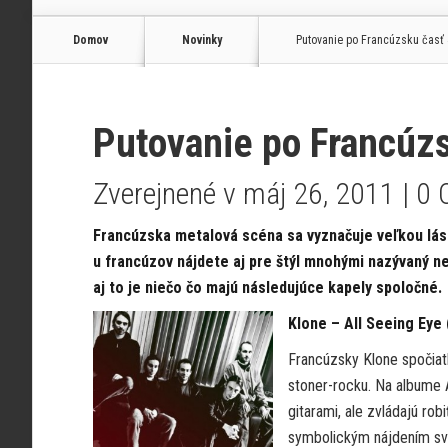
Domov
Novinky
Putovanie po Francúzsku časť 
Putovanie po Francúzs
Zverejnené v máj 26, 2011 |
0 
Francúzska metalová scéna sa vyznačuje veľkou lá
u francúzov nájdete aj pre štýl mnohými nazývaný ne
aj to je niečo čo majú následujúce kapely spoločné.
Klone – All Seeing Eye 
Francúzsky Klone spočiatk
stoner-rocku. Na albume A
gitarami, ale zvládajú rob
symbolickým nájdením svoj