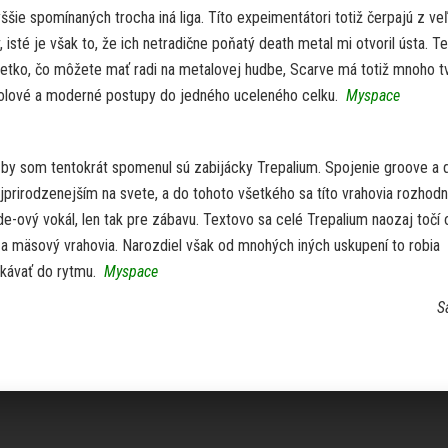
ššie spomínaných trocha iná liga. Títo expeimentátori totiž čerpajú z ve
 isté je však to, že ich netradične poňatý death metal mi otvoril ústa. T
tko, čo môžete mať radi na metalovej hudbe, Scarve má totiž mnoho tv
oolové a moderné postupy do jedného uceleného celku.
Myspace
 by som tentokrát spomenul sú zabijácky Trepalium. Spojenie groove a 
jprirodzenejším na svete, a do tohoto všetkého sa títo vrahovia rozhod
e-ový vokál, len tak pre zábavu. Textovo sa celé Trepalium naozaj točí 
 a mäsový vrahovia. Narozdiel však od mnohých iných uskupení to robia
pkávať do rytmu.
Myspace
S