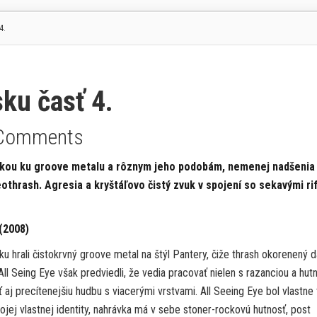
4.
ku časť 4.
Comments
skou ku groove metalu a rôznym jeho podobám, nemenej nadšenia
othrash. Agresia a kryštáľovo čistý zvuk v spojení so sekavými rif
(2008)
u hrali čistokrvný groove metal na štýl Pantery, čiže thrash okorenený 
ll Seing Eye však predviedli, že vedia pracovať nielen s razanciou a hut
iť aj precítenejšiu hudbu s viacerými vrstvami. All Seeing Eye bol vlastne 
ej vlastnej identity, nahrávka má v sebe stoner-rockovú hutnosť, post