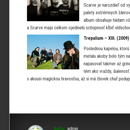
Scarve je narozdieľ od vy
palety extrémnych žánrov,
album obsahuje hádam vše
a Scarve majú celkom ojedinelú schopnosť kĺbiť oldsch
Trepalium – XIII. (2009)
Poslednou kapelou, ktorú
metalu akoby bolo tým na
napasovať takmer až grind
tém ako vraždy, šialenosť
s akousi magickou hravosťou, až si má človek chuť podu
Autor:
admin