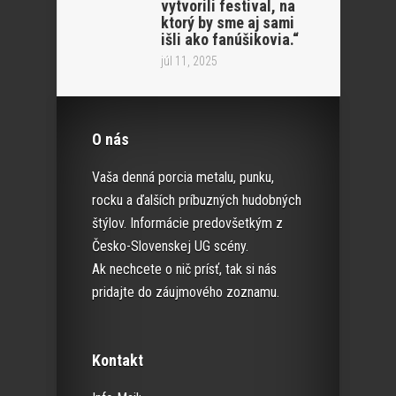
vytvorili festival, na
ktorý by sme aj sami
išli ako fanúšikovia.“
júl 11, 2025
O nás
Vaša denná porcia metalu, punku,
rocku a ďalších príbuzných hudobných
štýlov. Informácie predovšetkým z
Česko-Slovenskej UG scény.
Ak nechcete o nič prísť, tak si nás
pridajte do záujmového zoznamu.
Kontakt