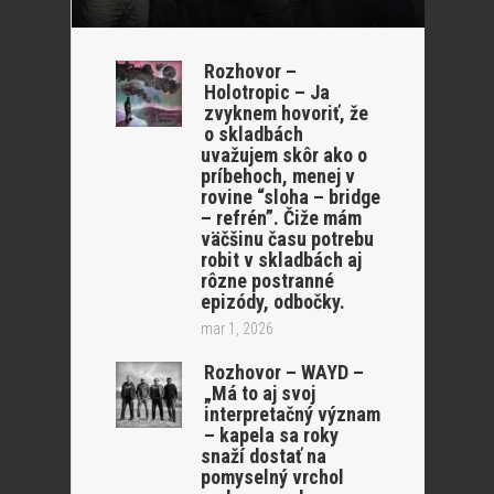
Rozhovor –
Holotropic – Ja
zvyknem hovoriť, že
o skladbách
uvažujem skôr ako o
príbehoch, menej v
rovine “sloha – bridge
– refrén”. Čiže mám
väčšinu času potrebu
robit v skladbách aj
rôzne postranné
epizódy, odbočky.
mar 1, 2026
Rozhovor – WAYD –
„Má to aj svoj
interpretačný význam
– kapela sa roky
snaží dostať na
pomyselný vrchol