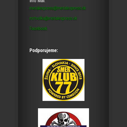
Info Mail:
metalexpress@metalexpress.sk
mrtvolka@metalexpress.sk
Facebook
Podporujeme: