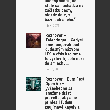
undergroundu, no
stále sa nachádza na
začiatku cesty,
niekde dole, v
bažinách snehu.“
feb 8, 2026
Rozhovor –
Talebringer – Kedysi
sme fungovali pod
čudesným názvom
LËS a vždy keď sme
to vyslovili, bolo nám
do smiechu…
jan 30, 2026
Rozhovor – Burn Fest
Open Air –
„Všeobecne sa
snažíme držať
pravidla, aby sme
priniesli ľudom
zaujímavé kapely a