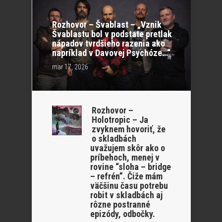
Rozhovor – Švablast – „Vznik
Švablastu bol v podstate pretlak
nápadov tvrdšieho razenia ako
napríklad v Davovej Psychóze…“
mar 17, 2026
Rozhovor –
Holotropic – Ja
zvyknem hovoriť, že
o skladbách
uvažujem skôr ako o
príbehoch, menej v
rovine “sloha – bridge
– refrén”. Čiže mám
väčšinu času potrebu
robit v skladbách aj
rôzne postranné
epizódy, odbočky.