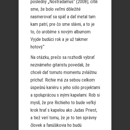
posledný „Nostradamus“ (2008); cítili
sme, že bolo veľmi dôležité
nasmerovať sa späť a dať metal tam
kam patrí, pre čo sme slávni, a to je
to, čo urobíme s novým albumom.
Vyjde budúci rok a je už takmer
hotový.“
Na otázku, prečo sa rozhodli vybrať
neznámeho gitaristu povedali, že
chceli dať tomuto momentu zvláštnu
príchuť. Richie má za sebou celkom
úspešnú kariéru s jeho sólo projektami
a spoluprácou s inými kapelami. Rob si
myslí, že pre Richieho to bude veľký
krok hrať s kapelou ako Judas Priest,
a tiež verí tomu, že je to ten správny
človek a fanúšikovia ho budú