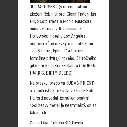
JUDAS PRIEST (v momentálnom
zložení Rob Halford, Glenn Tipton, Ian
Hill, Scott Travis a Richie Faulkner)
budú 24. mája v Renaissance
Hollywood Hotel v Los Angeles
odpovedať na otázky o ich blížiacom
sa US turné „Epitaph“ a taktiež
formálne privítajú nového, 31-ročného
gitaristu Richieho Faulknera (LAUREN
HARRIS, DIRTY DEEDS).
Na otázku, prečo sa JUDAS PRIEST
rozhodli ísť na rozlúčkové turné Rob
Halford povedal, že sú len opatrní –
hoci heavy metal je nesmrteľný, on sa
tak necíti.
Čo sa týka ďalšieho štúdiového