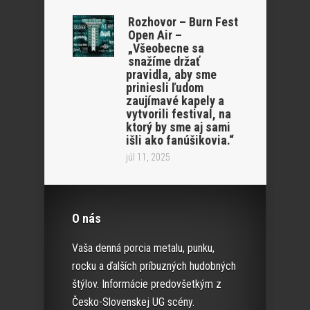
Rozhovor – Burn Fest
Open Air –
„Všeobecne sa
snažíme držať
pravidla, aby sme
priniesli ľudom
zaujímavé kapely a
vytvorili festival, na
ktorý by sme aj sami
išli ako fanúšikovia.“
júl 11, 2025
O nás
Vaša denná porcia metalu, punku,
rocku a ďalších príbuzných hudobných
štýlov. Informácie predovšetkým z
Česko-Slovenskej UG scény.