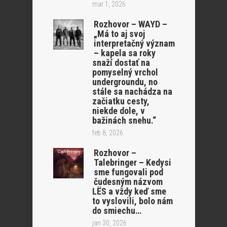
mar 1, 2026
Rozhovor – WAYD –
„Má to aj svoj
interpretačný význam
– kapela sa roky
snaží dostať na
pomyselný vrchol
undergroundu, no
stále sa nachádza na
začiatku cesty,
niekde dole, v
bažinách snehu.“
feb 8, 2026
Rozhovor –
Talebringer – Kedysi
sme fungovali pod
čudesným názvom
LËS a vždy keď sme
to vyslovili, bolo nám
do smiechu…
jan 30, 2026