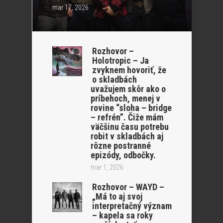
mar 17, 2026
Rozhovor –
Holotropic – Ja
zvyknem hovoriť, že
o skladbách
uvažujem skôr ako o
príbehoch, menej v
rovine “sloha – bridge
– refrén”. Čiže mám
väčšinu času potrebu
robit v skladbách aj
rôzne postranné
epizódy, odbočky.
mar 1, 2026
Rozhovor – WAYD –
„Má to aj svoj
interpretačný význam
– kapela sa roky