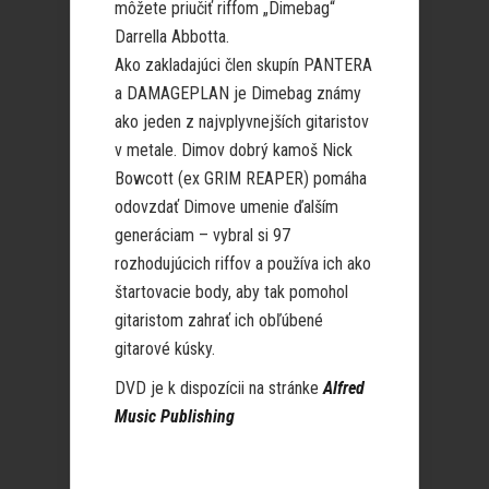
môžete priučiť riffom „Dimebag“
Darrella Abbotta.
Ako zakladajúci člen skupín PANTERA
a DAMAGEPLAN je Dimebag známy
ako jeden z najvplyvnejších gitaristov
v metale. Dimov dobrý kamoš Nick
Bowcott (ex GRIM REAPER) pomáha
odovzdať Dimove umenie ďalším
generáciam – vybral si 97
rozhodujúcich riffov a používa ich ako
štartovacie body, aby tak pomohol
gitaristom zahrať ich obľúbené
gitarové kúsky.
DVD je k dispozícii na stránke
Alfred
Music Publishing