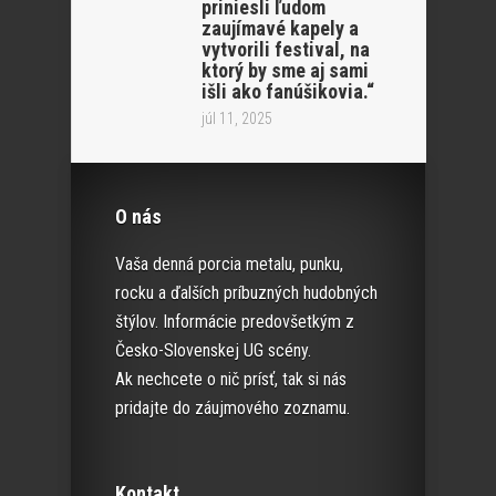
priniesli ľudom
zaujímavé kapely a
vytvorili festival, na
ktorý by sme aj sami
išli ako fanúšikovia.“
júl 11, 2025
O nás
Vaša denná porcia metalu, punku,
rocku a ďalších príbuzných hudobných
štýlov. Informácie predovšetkým z
Česko-Slovenskej UG scény.
Ak nechcete o nič prísť, tak si nás
pridajte do záujmového zoznamu.
Kontakt