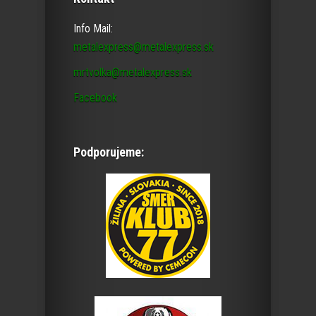
Info Mail:
metalexpress@metalexpress.sk
mrtvolka@metalexpress.sk
Facebook
Podporujeme: