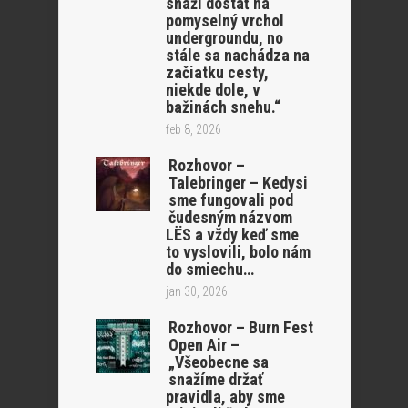
snaží dostať na
pomyselný vrchol
undergroundu, no
stále sa nachádza na
začiatku cesty,
niekde dole, v
bažinách snehu.“
feb 8, 2026
Rozhovor –
Talebringer – Kedysi
sme fungovali pod
čudesným názvom
LËS a vždy keď sme
to vyslovili, bolo nám
do smiechu…
jan 30, 2026
Rozhovor – Burn Fest
Open Air –
„Všeobecne sa
snažíme držať
pravidla, aby sme