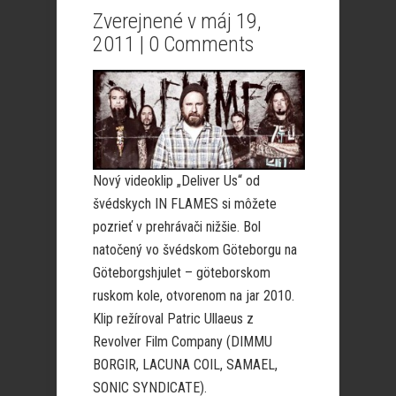
Zverejnené v máj 19,
2011 |
0 Comments
Nový videoklip „Deliver Us“ od
švédskych IN FLAMES si môžete
pozrieť v prehrávači nižšie. Bol
natočený vo švédskom Göteborgu na
Göteborgshjulet – göteborskom
ruskom kole, otvorenom na jar 2010.
Klip režíroval Patric Ullaeus z
Revolver Film Company (DIMMU
BORGIR, LACUNA COIL, SAMAEL,
SONIC SYNDICATE).