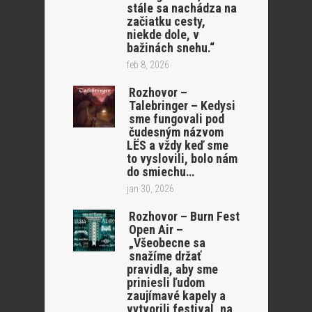
stále sa nachádza na
začiatku cesty,
niekde dole, v
bažinách snehu.“
feb 8, 2026
Rozhovor –
Talebringer – Kedysi
sme fungovali pod
čudesným názvom
LËS a vždy keď sme
to vyslovili, bolo nám
do smiechu…
jan 30, 2026
Rozhovor – Burn Fest
Open Air –
„Všeobecne sa
snažíme držať
pravidla, aby sme
priniesli ľudom
zaujímavé kapely a
vytvorili festival, na