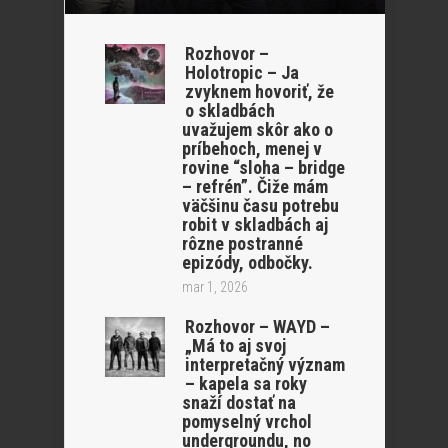
Rozhovor –
Holotropic – Ja
zvyknem hovoriť, že
o skladbách
uvažujem skôr ako o
príbehoch, menej v
rovine “sloha – bridge
– refrén”. Čiže mám
väčšinu času potrebu
robit v skladbách aj
rôzne postranné
epizódy, odbočky.
mar 1, 2026
Rozhovor – WAYD –
„Má to aj svoj
interpretačný význam
– kapela sa roky
snaží dostať na
pomyselný vrchol
undergroundu, no