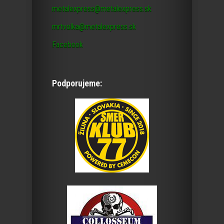
metalexpress@metalexpress.sk
mrtvolka@metalexpress.sk
Facebook
Podporujeme: