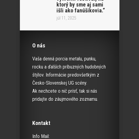
ktorý by sme aj sami
išli ako fanúšikovia.“
júl 11, 2025
O nás
Vaša denná porcia metalu, punku,
rocku a ďalších príbuzných hudobných
štýlov. Informácie predovšetkým z
Česko-Slovenskej UG scény.
Ak nechcete o nič prísť, tak si nás
pridajte do záujmového zoznamu.
Kontakt
Info Mail: