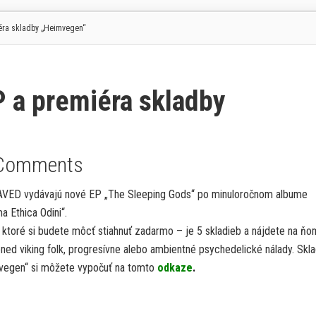
éra skladby „Heimvegen“
 a premiéra skladby
Comments
VED vydávajú nové EP „The Sleeping Gods“ po minuloročnom albume
a Ethica Odini“.
 ktoré si budete môcť stiahnuť zadarmo – je 5 skladieb a nájdete na ňo
ned viking folk, progresívne alebo ambientné psychedelické nálady. Skl
vegen“ si môžete vypočuť na tomto
odkaze
.