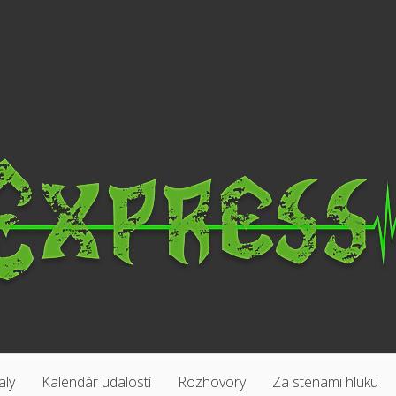
aly
Kalendár udalostí
Rozhovory
Za stenami hluku