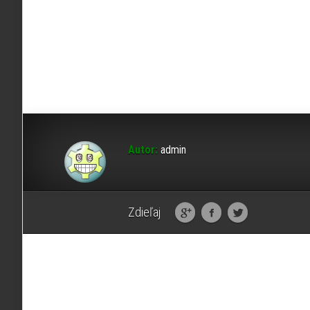
Autor:
admin
Zdieľaj