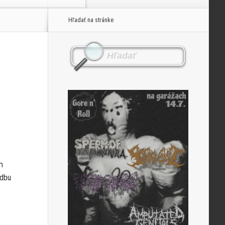
Hľadať na stránke
m
adbu