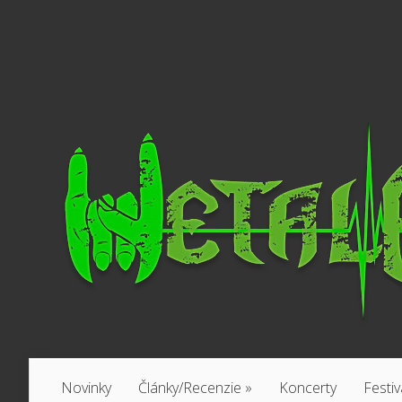
Novinky
Články/Recenzie
»
Koncerty
Festiv