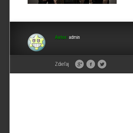
Autor:
admin
Zdieľaj