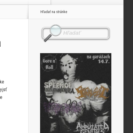
Hľadať na stránke
a
nke
yjsť
me