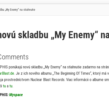
bu „My Enemy“ na stiahnutie
ovú skladbu „My Enemy“ n
Comments
HIS ponúkajú novú skladbu „My Enemy“ na stiahnutie zadarmo na strá
rBlast.de
. Je z ich nového albumu „The Beginning Of Times“, ktorý má v
ja prostredníctvom Nuclear Blast Records. Viac informácii o albume s
li
tu
a
tu
.
PHIS:
Myspace