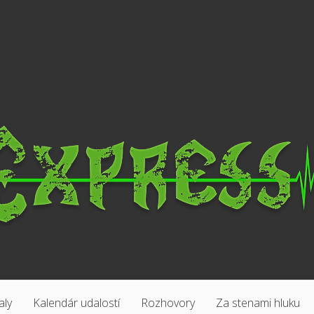
aly
Kalendár udalostí
Rozhovory
Za stenami hluku