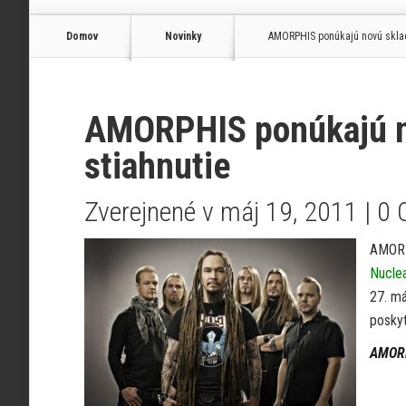
Domov
Novinky
AMORPHIS ponúkajú novú sklad
AMORPHIS ponúkajú n
stiahnutie
Zverejnené v máj 19, 2011 |
0 
AMORP
Nuclea
27. má
poskyt
AMOR