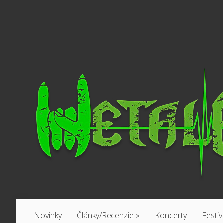
Novinky
Články/Recenzie
»
Koncerty
Festiv