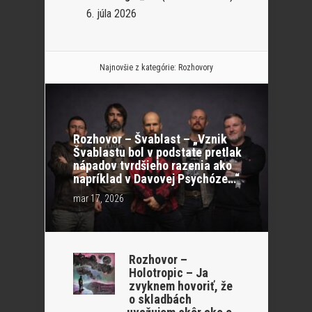
6. júla 2026
Najnovšie z kategórie:
Rozhovory
Rozhovor – Švablast – „Vznik
Švablastu bol v podstate pretlak
nápadov tvrdšieho razenia ako
napríklad v Davovej Psychóze…“
mar 17, 2026
Rozhovor –
Holotropic – Ja
zvyknem hovoriť, že
o skladbách