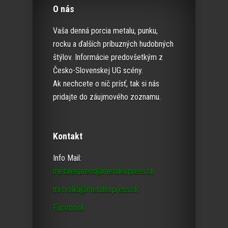
O nás
Vaša denná porcia metalu, punku,
rocku a ďalších príbuzných hudobných
štýlov. Informácie predovšetkým z
Česko-Slovenskej UG scény.
Ak nechcete o nič prísť, tak si nás
pridajte do záujmového zoznamu.
Kontakt
Info Mail:
metalexpress@metalexpress.sk
mrtvolka@metalexpress.sk
Facebook