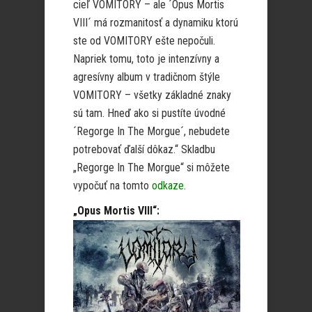
cieľ VOMITORY – ale ´Opus Mortis
VIII´ má rozmanitosť a dynamiku ktorú
ste od VOMITORY ešte nepočuli.
Napriek tomu, toto je intenzívny a
agresívny album v tradičnom štýle
VOMITORY – všetky základné znaky
sú tam. Hneď ako si pustíte úvodné
´Regorge In The Morgue´, nebudete
potrebovať ďalší dôkaz.“ Skladbu
„Regorge In The Morgue“ si môžete
vypočuť na tomto
odkaze
.
„Opus Mortis VIII“: