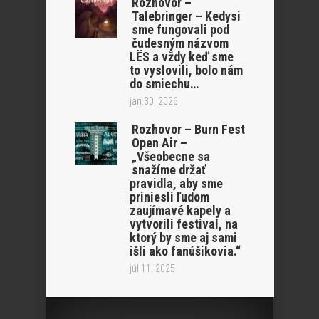
Rozhovor –
Talebringer – Kedysi
sme fungovali pod
čudesným názvom
LËS a vždy keď sme
to vyslovili, bolo nám
do smiechu…
jan 30, 2026
Rozhovor – Burn Fest
Open Air –
„Všeobecne sa
snažíme držať
pravidla, aby sme
priniesli ľudom
zaujímavé kapely a
vytvorili festival, na
ktorý by sme aj sami
išli ako fanúšikovia.“
júl 11, 2025