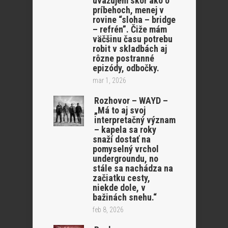
uvažujem skôr ako o
príbehoch, menej v
rovine “sloha – bridge
– refrén”. Čiže mám
väčšinu času potrebu
robit v skladbách aj
rôzne postranné
epizódy, odbočky.
mar 1, 2026
Rozhovor – WAYD –
„Má to aj svoj
interpretačný význam
– kapela sa roky
snaží dostať na
pomyselný vrchol
undergroundu, no
stále sa nachádza na
začiatku cesty,
niekde dole, v
bažinách snehu.“
feb 8, 2026