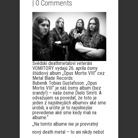
|
0 Comments
Švédski deathmetaloví veteráni
VOMITORY vydajú 26. apríla ôsmy
štúdiový album „Opus Mortis VIII“ cez
Metal Blade Records.
Bubeník Tobias Gustafsson: „Opus
Mortis VIII“ je náš ôsmy album (bez
srandy!) – naše ôsme Dielo Smrti. A
odvažujem sa povedať, že toto je
jeden z najsilnejších albumov aké sme
urobili, a určite je to najsilnejšie
prevedenie aké sme kedy mali na
albume.“
„Na tomto albume nie je prevratný
nový death metal – to ani nikdy nebol