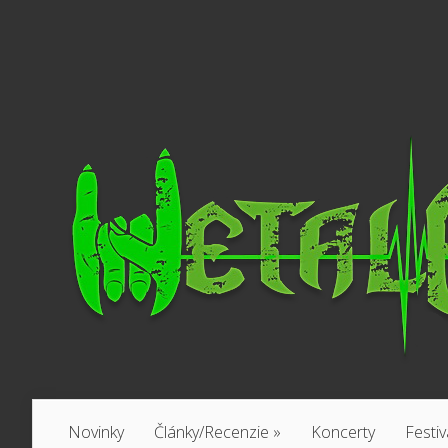
Novinky
Články/Recenzie
»
Koncerty
Festiv