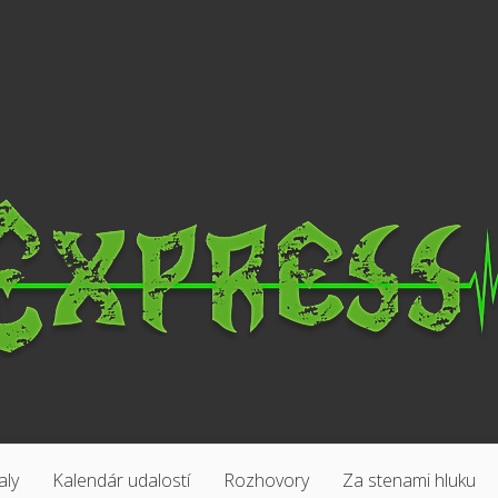
aly
Kalendár udalostí
Rozhovory
Za stenami hluku