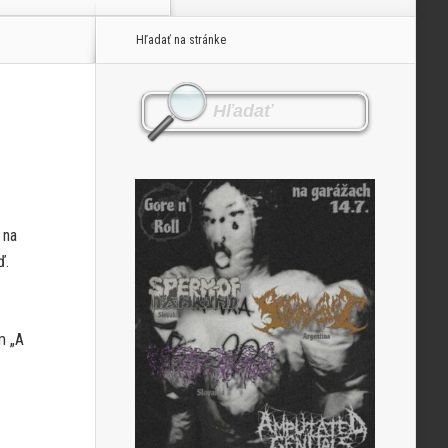
Hľadať na stránke
 na
ď.
m „A