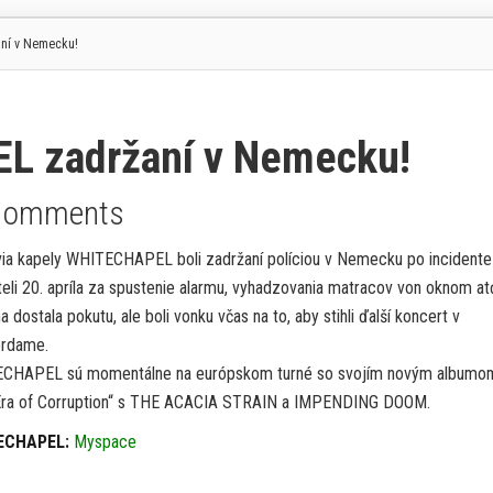
ní v Nemecku!
L zadržaní v Nemecku!
Comments
ia kapely WHITECHAPEL boli zadržaní políciou v Nemecku po incidente
teli 20. apríla za spustenie alarmu, vyhadzovania matracov von oknom at
a dostala pokutu, ale boli vonku včas na to, aby stihli ďalší koncert v
rdame.
CHAPEL sú momentálne na európskom turné so svojím novým albumo
ra of Corruption“ s THE ACACIA STRAIN a IMPENDING DOOM.
ECHAPEL:
Myspace