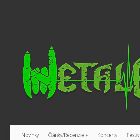
Novinky
Články/Recenzie
»
Koncerty
Festiv