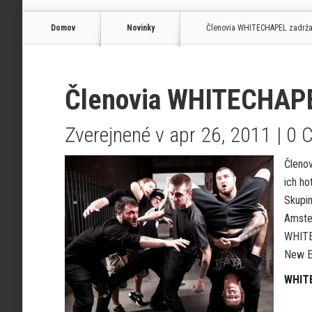
Domov
Novinky
Členovia WHITECHAPEL zadrža
Členovia WHITECHAPE
Zverejnené v apr 26, 2011 |
0 
Členov
ich ho
Skupin
Amste
WHITE
New E
WHIT