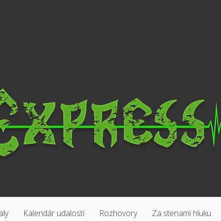
aly
Kalendár udalostí
Rozhovory
Za stenami hluku