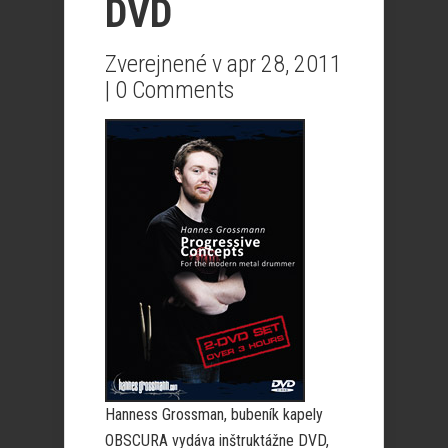
DVD
Zverejnené v apr 28, 2011
|
0 Comments
Hanness Grossman, bubeník kapely
OBSCURA vydáva inštruktážne DVD,