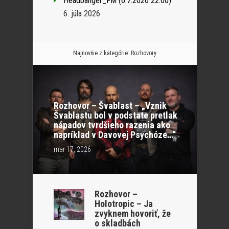
Headbanger_FM (6.7.2026 22:00)
6. júla 2026
Najnovšie z kategórie:
Rozhovory
Rozhovor – Švablast – „Vznik
Švablastu bol v podstate pretlak
nápadov tvrdšieho razenia ako
napríklad v Davovej Psychóze…“
mar 17, 2026
Rozhovor –
Holotropic – Ja
zvyknem hovoriť, že
o skladbách