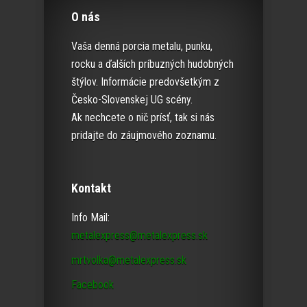
O nás
Vaša denná porcia metalu, punku,
rocku a ďalších príbuzných hudobných
štýlov. Informácie predovšetkým z
Česko-Slovenskej UG scény.
Ak nechcete o nič prísť, tak si nás
pridajte do záujmového zoznamu.
Kontakt
Info Mail:
metalexpress@metalexpress.sk
mrtvolka@metalexpress.sk
Facebook