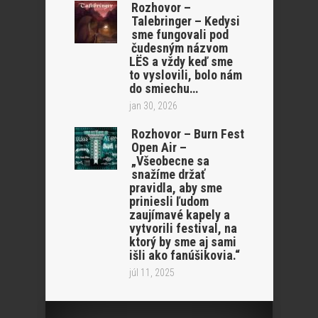
Rozhovor –
Talebringer – Kedysi
sme fungovali pod
čudesným názvom
LËS a vždy keď sme
to vyslovili, bolo nám
do smiechu…
jan 30, 2026
Rozhovor – Burn Fest
Open Air –
„Všeobecne sa
snažíme držať
pravidla, aby sme
priniesli ľudom
zaujímavé kapely a
vytvorili festival, na
ktorý by sme aj sami
išli ako fanúšikovia.“
júl 11, 2025