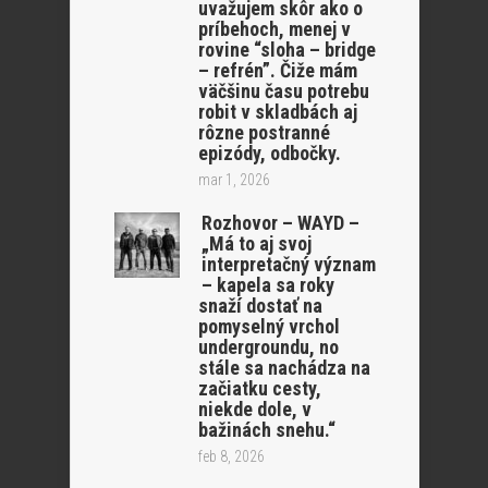
uvažujem skôr ako o
príbehoch, menej v
rovine “sloha – bridge
– refrén”. Čiže mám
väčšinu času potrebu
robit v skladbách aj
rôzne postranné
epizódy, odbočky.
mar 1, 2026
Rozhovor – WAYD –
„Má to aj svoj
interpretačný význam
– kapela sa roky
snaží dostať na
pomyselný vrchol
undergroundu, no
stále sa nachádza na
začiatku cesty,
niekde dole, v
bažinách snehu.“
feb 8, 2026