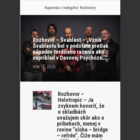
Najnovšie z kategórie:
Rozhovory
Rozhovor – Švablast – „Vznik
Švablastu bol v podstate pretlak
nápadov tvrdšieho razenia ako
napríklad v Davovej Psychóze…“
mar 17, 2026
Rozhovor –
Holotropic – Ja
zvyknem hovoriť, že
o skladbách
uvažujem skôr ako o
príbehoch, menej v
rovine “sloha – bridge
– refrén”. Čiže mám