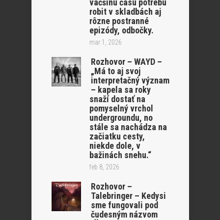
väčšinu času potrebu
robit v skladbách aj
rôzne postranné
epizódy, odbočky.
mar 1, 2026
Rozhovor – WAYD –
„Má to aj svoj
interpretačný význam
– kapela sa roky
snaží dostať na
pomyselný vrchol
undergroundu, no
stále sa nachádza na
začiatku cesty,
niekde dole, v
bažinách snehu.“
feb 8, 2026
Rozhovor –
Talebringer – Kedysi
sme fungovali pod
čudesným názvom