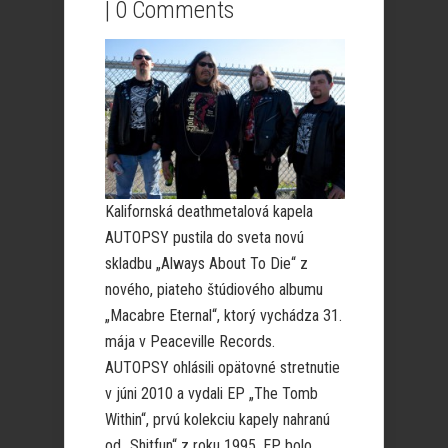
|
0 Comments
Kalifornská deathmetalová kapela
AUTOPSY pustila do sveta novú
skladbu „Always About To Die“ z
nového, piateho štúdiového albumu
„Macabre Eternal“, ktorý vychádza 31.
mája v Peaceville Records.
AUTOPSY ohlásili opätovné stretnutie
v júni 2010 a vydali EP „The Tomb
Within“, prvú kolekciu kapely nahranú
od „Shitfun“ z roku 1995. EP bolo