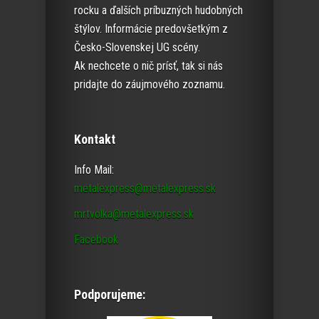
rocku a ďalších príbuzných hudobných
štýlov. Informácie predovšetkým z
Česko-Slovenskej UG scény.
Ak nechcete o nič prísť, tak si nás
pridajte do záujmového zoznamu.
Kontakt
Info Mail:
metalexpress@metalexpress.sk
mrtvolka@metalexpress.sk
Facebook
Podporujeme: