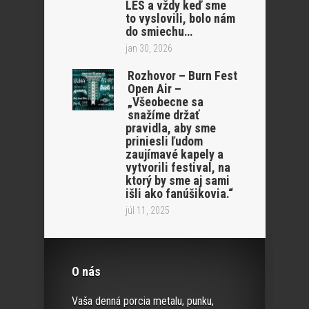
LËS a vždy keď sme
to vyslovili, bolo nám
do smiechu…
jan 30, 2026
Rozhovor – Burn Fest
Open Air –
„Všeobecne sa
snažíme držať
pravidla, aby sme
priniesli ľudom
zaujímavé kapely a
vytvorili festival, na
ktorý by sme aj sami
išli ako fanúšikovia.“
júl 11, 2025
O nás
Vaša denná porcia metalu, punku,