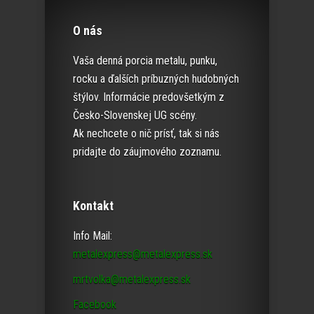
O nás
Vaša denná porcia metalu, punku,
rocku a ďalších príbuzných hudobných
štýlov. Informácie predovšetkým z
Česko-Slovenskej UG scény.
Ak nechcete o nič prísť, tak si nás
pridajte do záujmového zoznamu.
Kontakt
Info Mail:
metalexpress@metalexpress.sk
mrtvolka@metalexpress.sk
Facebook