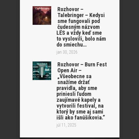
Rozhovor –
Talebringer – Kedysi
sme fungovali pod
čudesným názvom
LËS a vždy keď sme
to vyslovili, bolo nám
do smiechu…
jan 30, 2026
Rozhovor – Burn Fest
Open Air –
„Všeobecne sa
snažíme držať
pravidla, aby sme
priniesli ľudom
zaujímavé kapely a
vytvorili festival, na
ktorý by sme aj sami
išli ako fanúšikovia.“
júl 11, 2025