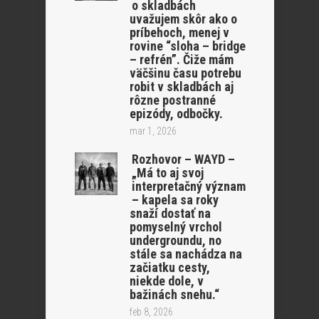
o skladbách
uvažujem skôr ako o
príbehoch, menej v
rovine “sloha – bridge
– refrén”. Čiže mám
väčšinu času potrebu
robit v skladbách aj
rôzne postranné
epizódy, odbočky.
mar 1, 2026
Rozhovor – WAYD –
„Má to aj svoj
interpretačný význam
– kapela sa roky
snaží dostať na
pomyselný vrchol
undergroundu, no
stále sa nachádza na
začiatku cesty,
niekde dole, v
bažinách snehu.“
feb 8, 2026