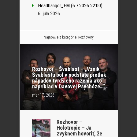
Headbanger_FM (6.7.2026 22:00)
6. júla 2026
Najnovšie z kategórie:
Rozhovory
Rozhovor – Švablast – „Vznik
Švablastu bol v podstate pretlak
nápadov tvrdšieho razenia ako
napríklad v Davovej Psychóze…“
mar 17, 2026
Rozhovor –
Holotropic – Ja
zvyknem hovoriť, že