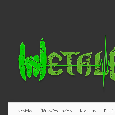
Novinky
Články/Recenzie
»
Koncerty
Festiv