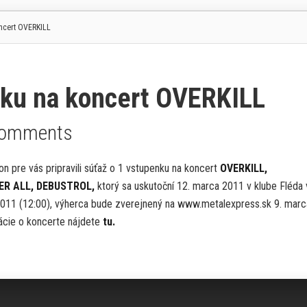
ncert OVERKILL
nku na koncert OVERKILL
Comments
 pre vás pripravili súťaž o 1 vstupenku na koncert
OVERKILL,
ER ALL, DEBUSTROL
,
ktorý sa uskutoční 12. marca 2011 v klube Fléda 
2011 (12:00), výherca bude zverejnený na www.metalexpress.sk 9. marc
ácie o koncerte nájdete
tu.