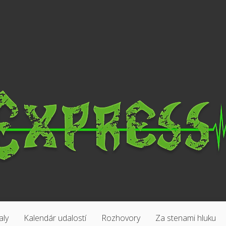
aly
Kalendár udalostí
Rozhovory
Za stenami hluku