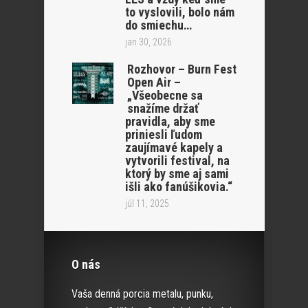
to vyslovili, bolo nám
do smiechu…
jan 30, 2026
Rozhovor – Burn Fest
Open Air –
„Všeobecne sa
snažíme držať
pravidla, aby sme
priniesli ľudom
zaujímavé kapely a
vytvorili festival, na
ktorý by sme aj sami
išli ako fanúšikovia.“
júl 11, 2025
O nás
Vaša denná porcia metalu, punku,