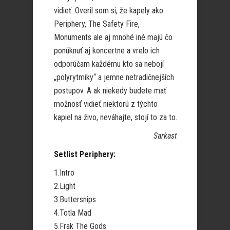
vidieť. Overil som si, že kapely ako
Periphery, The Safety Fire,
Monuments ale aj mnohé iné majú čo
ponúknuť aj koncertne a vrelo ich
odporúčam každému kto sa nebojí
„polyrytmiky“ a jemne netradičnejších
postupov. A ak niekedy budete mať
možnosť vidieť niektorú z týchto
kapiel na živo, neváhajte, stojí to za to.
Sarkast
Setlist Periphery:
1.Intro
2.Light
3.Buttersnips
4.Totla Mad
5.Frak The Gods