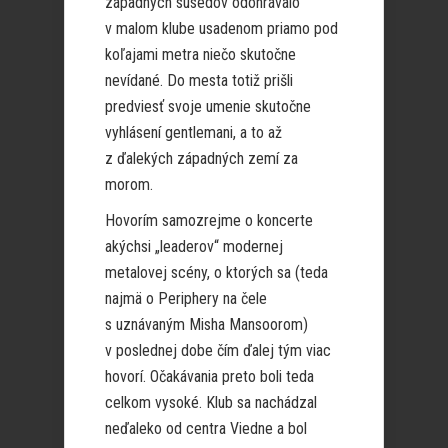
západných susedov odohrávalo
v malom klube usadenom priamo pod
koľajami metra niečo skutočne
nevídané. Do mesta totiž prišli
predviesť svoje umenie skutočne
vyhlásení gentlemani, a to až
z ďalekých západných zemí za
morom.
Hovorím samozrejme o koncerte
akýchsi „leaderov“ modernej
metalovej scény, o ktorých sa (teda
najmä o Periphery na čele
s uznávaným Misha Mansoorom)
v poslednej dobe čím ďalej tým viac
hovorí. Očakávania preto boli teda
celkom vysoké. Klub sa nachádzal
neďaleko od centra Viedne a bol