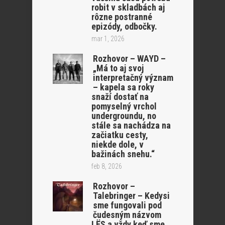
robit v skladbách aj
rôzne postranné
epizódy, odbočky.
mar 1, 2026
Rozhovor – WAYD –
„Má to aj svoj
interpretačný význam
– kapela sa roky
snaží dostať na
pomyselný vrchol
undergroundu, no
stále sa nachádza na
začiatku cesty,
niekde dole, v
bažinách snehu.“
feb 8, 2026
Rozhovor –
Talebringer – Kedysi
sme fungovali pod
čudesným názvom
LËS a vždy keď sme