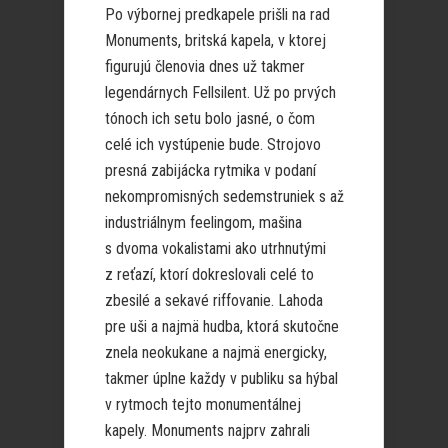
Po výbornej predkapele prišli na rad
Monuments, britská kapela, v ktorej
figurujú členovia dnes už takmer
legendárnych Fellsilent. Už po prvých
tónoch ich setu bolo jasné, o čom
celé ich vystúpenie bude. Strojovo
presná zabijácka rytmika v podaní
nekompromisných sedemstruniek s až
industriálnym feelingom, mašina
s dvoma vokalistami ako utrhnutými
z reťazí, ktorí dokreslovali celé to
zbesilé a sekavé riffovanie. Lahoda
pre uši a najmä hudba, ktorá skutočne
znela neokukane a najmä energicky,
takmer úplne každy v publiku sa hýbal
v rytmoch tejto monumentálnej
kapely. Monuments najprv zahrali