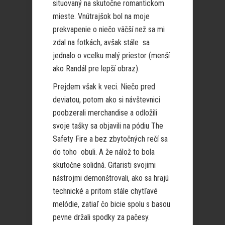
situovaný na skutočne romantickom
mieste. Vnútrajšok bol na moje
prekvapenie o niečo väčší než sa mi
zdal na fotkách, avšak stále sa
jednalo o vcelku malý priestor (menší
ako Randál pre lepší obraz).
Prejdem však k veci. Niečo pred
deviatou, potom ako si návštevnici
poobzerali merchandise a odložili
svoje tašky sa objavili na pódiu The
Safety Fire a bez zbytočných rečí sa
do toho obuli. A že nálož to bola
skutočne solidná. Gitaristi svojimi
nástrojmi demonštrovali, ako sa hrajú
technické a pritom stále chytľavé
melódie, zatiaľ čo bicie spolu s basou
pevne držali spodky za pačesy.