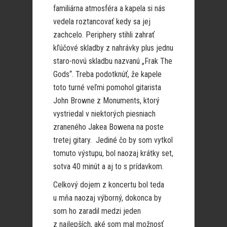
familiárna atmosféra a kapela si nás
vedela roztancovať kedy sa jej
zachcelo. Periphery stihli zahrať
kľúčové skladby z nahrávky plus jednu
staro-novú skladbu nazvanú „Frak The
Gods“. Treba podotknúť, že kapele
toto turné veľmi pomohol gitarista
John Browne z Monuments, ktorý
vystriedal v niektorých piesniach
zraneného Jakea Bowena na poste
tretej gitary. Jediné čo by som vytkol
tomuto výstupu, bol naozaj krátky set,
sotva 40 minút a aj to s prídavkom.
Celkový dojem z koncertu bol teda
u mňa naozaj výborný, dokonca by
som ho zaradil medzi jeden
z najlepších, aké som mal možnosť