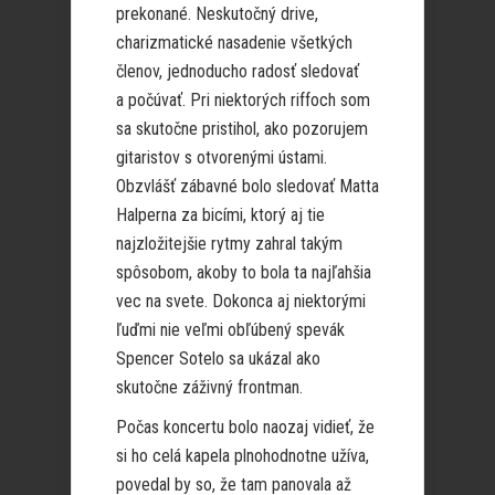
prekonané. Neskutočný drive,
charizmatické nasadenie všetkých
členov, jednoducho radosť sledovať
a počúvať. Pri niektorých riffoch som
sa skutočne pristihol, ako pozorujem
gitaristov s otvorenými ústami.
Obzvlášť zábavné bolo sledovať Matta
Halperna za bicími, ktorý aj tie
najzložitejšie rytmy zahral takým
spôsobom, akoby to bola ta najľahšia
vec na svete. Dokonca aj niektorými
ľuďmi nie veľmi obľúbený spevák
Spencer Sotelo sa ukázal ako
skutočne záživný frontman.
Počas koncertu bolo naozaj vidieť, že
si ho celá kapela plnohodnotne užíva,
povedal by so, že tam panovala až