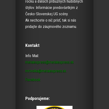
rocku a ďalších príbuzných hudobných
štýlov. Informácie predovšetkým z
Česko-Slovenskej UG scény.
Ak nechcete o nič prísť, tak si nás
pridajte do záujmového zoznamu.
Kontakt
Info Mail:
metalexpress@metalexpress.sk
mrtvolka@metalexpress.sk
Facebook
Podporujeme: