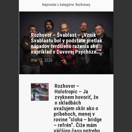
Najnovšie z kategórie:
Rozhovory
Rozhovor – Švablast – „Vznik
Švablastu bol v podstate pretlak
nápadov tvrdšieho razenia ako
napríklad v Davovej Psychóze…“
mar 17, 2026
Rozhovor –
Holotropic – Ja
zvyknem hovoriť, že
o skladbách
uvažujem skôr ako o
príbehoch, menej v
rovine “sloha – bridge
– refrén”. Čiže mám
väčšinu času potrebu