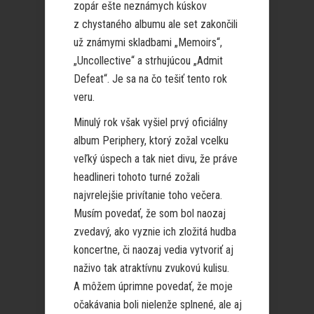
zopár ešte neznámych kúskov
z chystaného albumu ale set zakončili
už známymi skladbami „Memoirs“,
„Uncollective“ a strhujúcou „Admit
Defeat“. Je sa na čo tešiť tento rok
veru.
Minulý rok však vyšiel prvý oficiálny
album Periphery, ktorý zožal vcelku
veľký úspech a tak niet divu, že práve
headlineri tohoto turné zožali
najvrelejšie privítanie toho večera.
Musím povedať, že som bol naozaj
zvedavý, ako vyznie ich zložitá hudba
koncertne, či naozaj vedia vytvoriť aj
naživo tak atraktívnu zvukovú kulisu.
A môžem úprimne povedať, že moje
očakávania boli nielenže splnené, ale aj