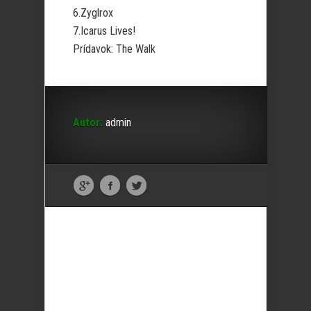
6.Zyglrox
7.Icarus Lives!
Prídavok: The Walk
Autor:
admin