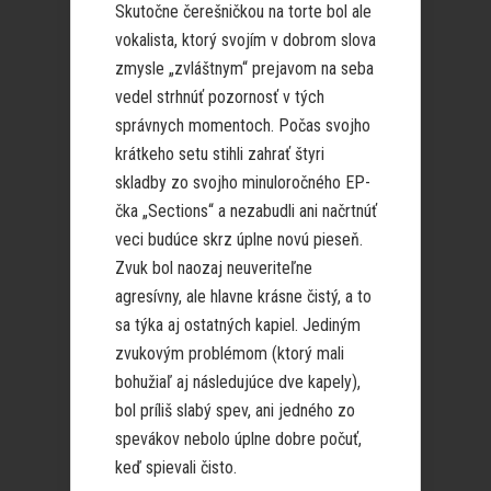
Skutočne čerešničkou na torte bol ale
vokalista, ktorý svojím v dobrom slova
zmysle „zvláštnym“ prejavom na seba
vedel strhnúť pozornosť v tých
správnych momentoch. Počas svojho
krátkeho setu stihli zahrať štyri
skladby zo svojho minuloročného EP-
čka „Sections“ a nezabudli ani načrtnúť
veci budúce skrz úplne novú pieseň.
Zvuk bol naozaj neuveriteľne
agresívny, ale hlavne krásne čistý, a to
sa týka aj ostatných kapiel. Jediným
zvukovým problémom (ktorý mali
bohužiaľ aj následujúce dve kapely),
bol príliš slabý spev, ani jedného zo
spevákov nebolo úplne dobre počuť,
keď spievali čisto.